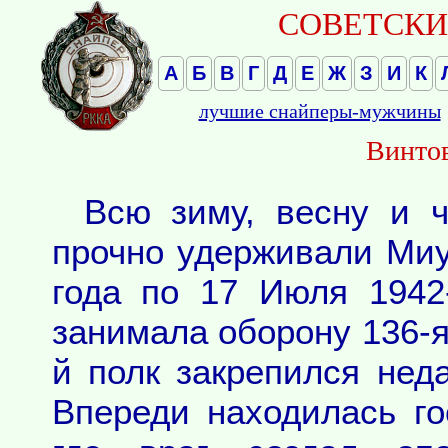
СОВЕТСКИЕ
А
Б
В
Г
Д
Е
Ж
З
И
К
лучшие снайперы-мужчины
Винтов
Всю зиму, весну и ч
прочно удерживали Миу
года по 17 Июля 1942
занимала оборону 136-я
й полк закрепился нед
Впереди находилась го