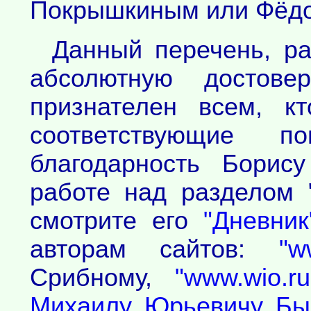
Покрышкиным или Фёдо
Данный перечень, ра
абсолютную достов
признателен всем, к
соответствующие п
благодарность Борис
работе над разделом
смотрите его
"Дневник
авторам сайтов:
"w
Срибному,
"www.wio.ru
Михаилу Юрьевичу Бы