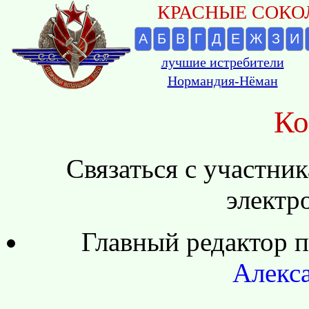
КРАСНЫЕ СОКОЛ
А
Б
В
Г
Д
Е
Ж
З
И
лучшие истребители
Нормандия-Нёман
Ко
Связаться с участни
электр
Главный редактор п
Алекс