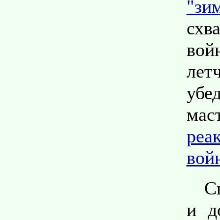
"зи
схв
вой
ле
убе
мас
реа
вой
С
и д