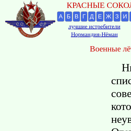
КРАСНЫЕ СОКОЛ
А
Б
В
Г
Д
Е
Ж
З
И
лучшие истребители
Нормандия-Нёман
Военные лё
Н
спи
сов
ко
неу