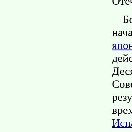
Оте
Б
нач
япо
де
Дес
Сов
рез
вр
Исп