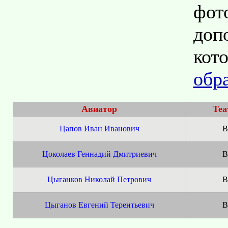
фо
до
кот
обр
Авиатор
Теа
Цапов Иван Иванович
В
Цоколаев Геннадий Дмитриевич
В
Цыганков Николай Петрович
В
Цыганов Евгений Терентьевич
В