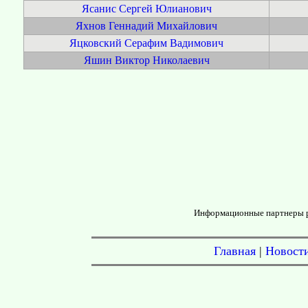
Ясанис Сергей Юлианович
Яхнов Геннадий Михайлович
Яцковский Серафим Вадимович
Яшин Виктор Николаевич
Информационные партнеры 
Главная
|
Новост