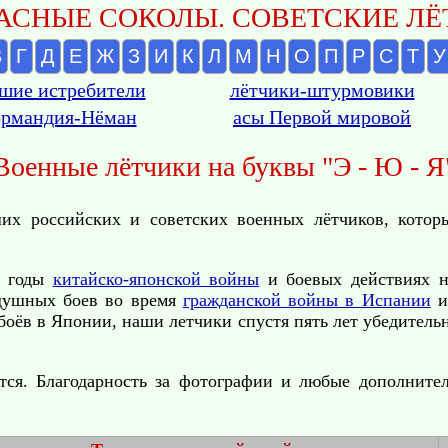
АСНЫЕ СОКОЛЫ. СОВЕТСКИЕ ЛЁТ
В
Г
Д
Е
Ж
З
И
К
Л
М
Н
О
П
Р
С
Т
У
шие истребители
лётчики-штурмовики
рмандия-Нёман
асы Первой мировой
Военные лётчики на буквы "Э - Ю - Я
х российских и советских военных лётчиков, котор
в годы
китайско-японской войны
и боевых действиях 
здушных боев во время
гражданской войны в Испании
оёв в Японии, наши летчики спустя пять лет убедительн
тся. Благодарность за фотографии и любые дополните