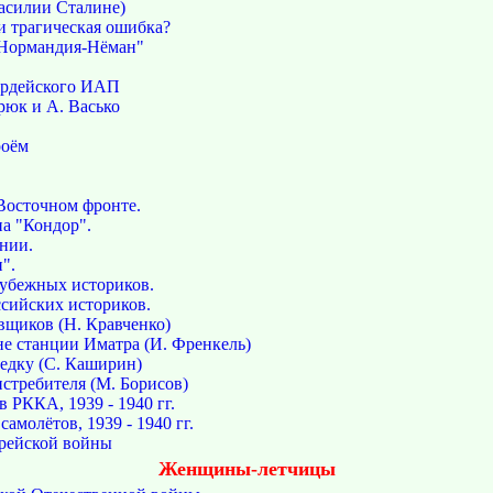
асилии Сталине)
ли трагическая ошибка?
"Нормандия-Нёман"
вардейского ИАП
рюк и А. Васько
роём
Восточном фронте.
на "Кондор".
нии.
".
рубежных историков.
ссийских историков.
вщиков (Н. Кравченко)
не станции Иматра (И. Френкель)
ведку (С. Каширин)
истребителя (М. Борисов)
 РККА, 1939 - 1940 гг.
амолётов, 1939 - 1940 гг.
рейской войны
Женщины-летчицы