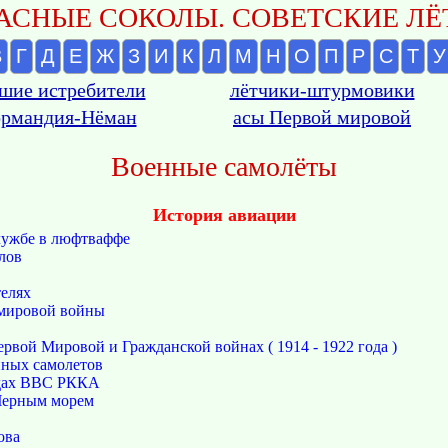
АСНЫЕ СОКОЛЫ. СОВЕТСКИЕ ЛЁТ
В
Г
Д
Е
Ж
З
И
К
Л
М
Н
О
П
Р
С
Т
У
шие истребители
лётчики-штурмовики
рмандия-Нёман
асы Первой мировой
Военные самолёты
История авиации
лужбе в люфтваффе
лов
телях
мировой войны
рвой Мировой и Гражданской войнах ( 1914 - 1922 года )
нных самолетов
ядах ВВС РККА
Черным морем
ова