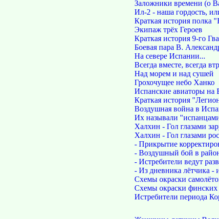
Заложники времени (о В
Ил-2 - наша гордость, и
Краткая история полка 
Экипаж трёх Героев
Краткая история 9-го Г
Боевая пара В. Александ
На севере Испании...
Всегда вместе, всегда вт
Над морем и над сушей
Грохочущее небо Ханко
Испанские авиаторы на 
Краткая история "Легио
Воздушная война в Испа
Их называли "испанцами
Халхин - Гол глазами за
Халхин - Гол глазами ро
- Прикрытие корректиро
- Воздушный бой в райо
- Истребители ведут раз
- Из дневника лётчика - 
Схемы окраски самолётов
Схемы окраски финских с
Истребители периода Ко