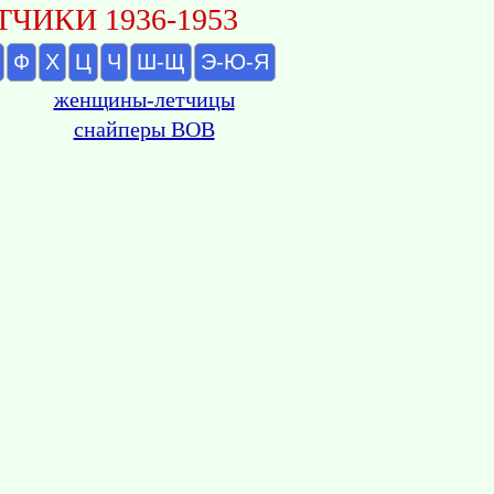
ЧИКИ 1936-1953
Ф
Х
Ц
Ч
Ш-Щ
Э-Ю-Я
женщины-летчицы
снайперы ВОВ