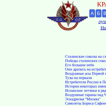
КР
А
Б
луч
Но
Сталинские соколы на с
Победы сталинских соко
Его большое небо
Они дрались на истреби
Воздушные асы Первой 
Тузы на перкали
Истребители России в Пе
История некоторых име
Испанские летчики в р
Воздушные тараны над 
Эскадрилья "Москва"
Самолеты Бориса Сафон