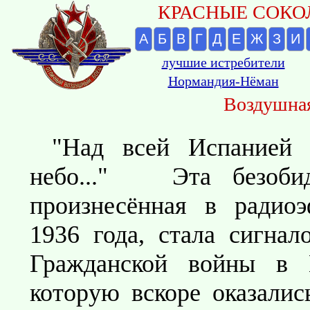
КРАСНЫЕ СОКОЛ
А
Б
В
Г
Д
Е
Ж
З
И
лучшие истребители
Нормандия-Нёман
Воздушная
"Над всей Испанией 
небо..." Эта безобид
произнесённая в радио
1936 года, стала сигнал
Гражданской войны в 
которую вскоре оказалис