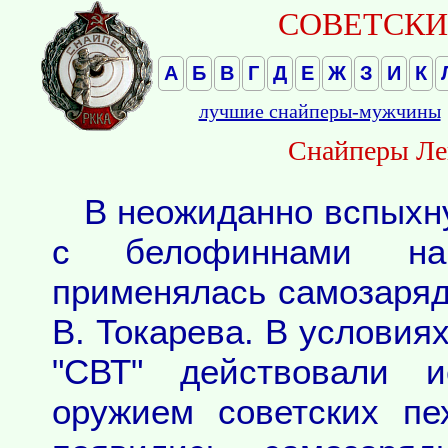
СОВЕТСКИЕ
А
Б
В
Г
Д
Е
Ж
З
И
К
лучшие снайперы-мужчины
Снайперы Ле
В неожиданно вспыхн
с белофиннами на
применялась самозаряд
В. Токарева. В условия
"СВТ" действовали 
оружием советских пе