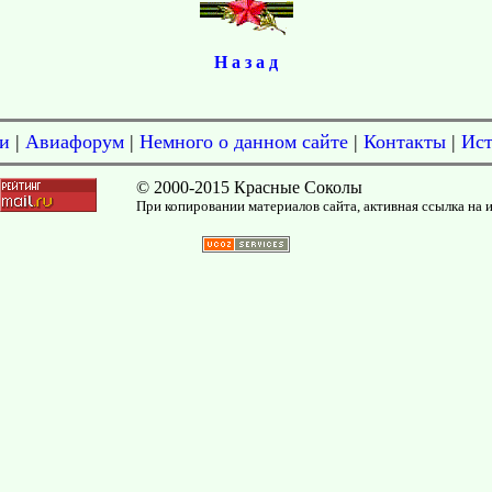
Н а з а д
и
|
Авиафорум
|
Немного о данном сайте
|
Контакты
|
Ис
© 2000-2015 Красные Соколы
При копировании материалов сайта, активная ссылка на 