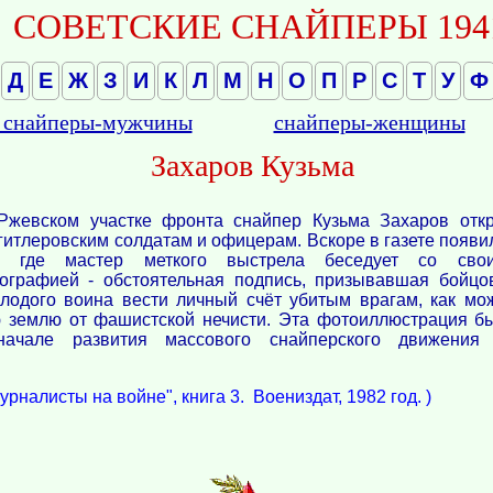
СОВЕТСКИЕ СНАЙПЕРЫ 1941 
Д
Е
Ж
З
И
К
Л
М
Н
О
П
Р
С
Т
У
Ф
 снайперы-мужчины
снайперы-женщины
Захаров Кузьма
Ржевском участке фронта снайпер Кузьма Захаров отк
гитлеровским солдатам и офицерам. Вскоре в газете появи
, где мастер меткого выстрела беседует со сво
ографией - обстоятельная подпись, призывавшая бойцо
лодого воина вести личный счёт убитым врагам, как мо
ю землю от фашистской нечисти. Эта фотоиллюстрация б
ачале развития массового снайперского движения
Журналисты на войне", книга 3. Воениздат, 1982 год. )