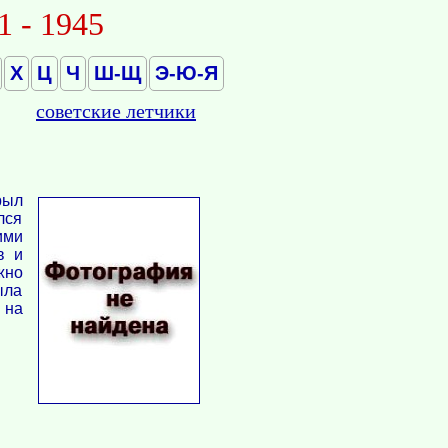
- 1945
Х
Ц
Ч
Ш-Щ
Э-Ю-Я
советские летчики
рыл
лся
ими
в и
жно
ыла
 на