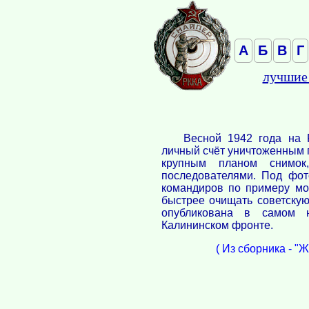
А
Б
В
Г
лучшие
Весной 1942 года на 
личный счёт уничтоженным 
крупным планом снимок
последователями. Под фот
командиров по примеру мо
быстрее очищать советску
опубликована в самом н
Калининском фронте.
( Из сборника - "