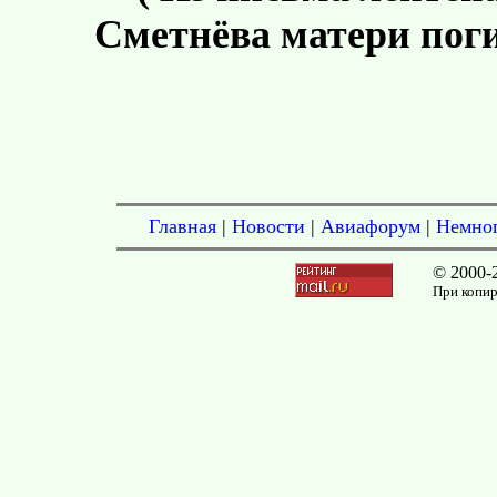
Сметнёва матери пог
Главная
|
Новости
|
Авиафорум
|
Немног
© 2000-
При копир