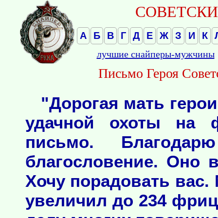
СОВЕТСКИЕ
А
Б
В
Г
Д
Е
Ж
З
И
К
лучшие снайперы-мужчины
Письмо Героя Совет
"Дорогая мать геро
удачной охоты на 
письмо. Благодар
благословение. Оно 
Хочу порадовать вас. 
увеличил до 234 фриц