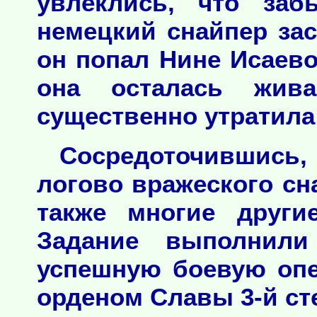
увлеклись, что заб
немецкий снайпер за
он попал Нине Исаево
она осталась жив
существенно утратила
Сосредоточившись
логово вражеского сн
также многие други
Задание выполнил
успешную боевую оп
орденом Славы 3-й ст