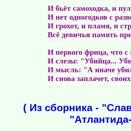
И бьёт самоходка, и пул
И нет одногодков с разве
И грохот, и пламя, и с
Всё девичья память пр
И первого фрица, что с
И слезы: "Убийца... Уби
И мысль: "А иначе убил
И снова заплачет, своих
( Из сборника - "Слав
"Атлантида-X