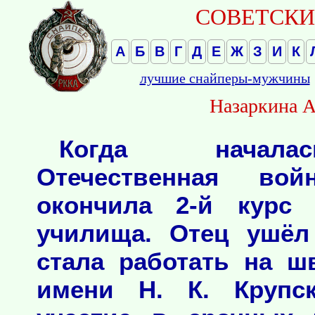
СОВЕТСКИЕ
А
Б
В
Г
Д
Е
Ж
З
И
К
лучшие снайперы-мужчины
Назаркина А
Когда начала
Отечественная во
окончила 2-й курс п
училища. Отец ушёл
стала работать на ш
имени Н. К. Крупс