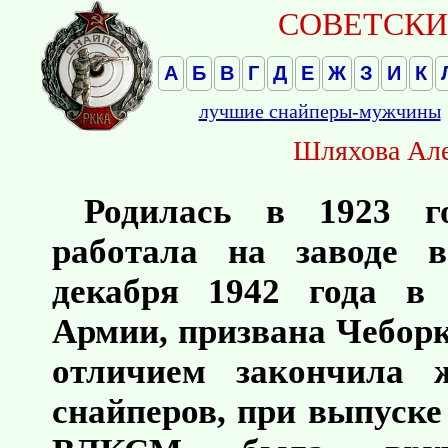
СОВЕТСКИЕ
А
Б
В
Г
Д
Е
Ж
З
И
К
лучшие снайперы-мужчины
Шляхова Але
Родилась в 1923 г
работала на заводе 
декабря 1942 года в
Армии, призвана Чебор
отличием закончила 
снайперов, при выпуске