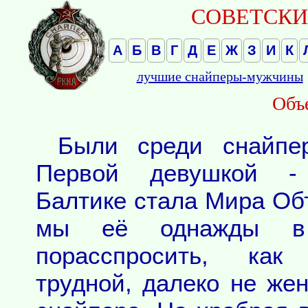
СОВЕТСКИЕ
А
Б
В
Г
Д
Е
Ж
З
И
К
лучшие снайперы-мужчины
Объ
Были среди снайпе
Первой девушкой -
Балтике стала Мира Об
мы её однажды в
порасспросить, ка
трудной, далеко не же