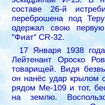
составе 26-й истреб
переброшена под Теру
одержал свою первую
"Фиат" CR-32.
17 Января 1938 года
Лейтенант Ороско Ро
товарищей. Видя безвы
он нанёс удар крылом 
рядом Ме-109 и тот, бе
на землю. Воспольз