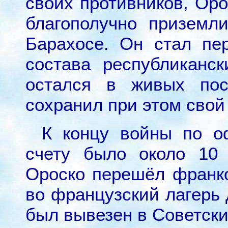
своих противников, Ор
благополучно приземл
Барахосе. Он стал пе
состава республиканс
остался в живых пос
сохранил при этом свой
К концу войны по о
счету было около 10
Ороско перешёл франко
во французский лагерь 
был вывезен в Советск