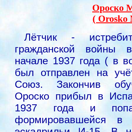
Ороско М
( Orosko 
Лётчик - истребит
гражданской войны 
начале 1937 года ( в в
был отправлен на учё
Союз. Закончив обу
Ороско прибыл в Исп
1937 года и поп
формировавшейся в 
эскадрильи И-15. В 