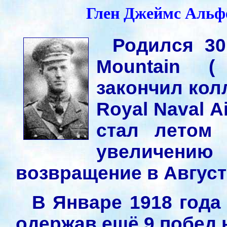
Глен Джеймс Альфеу
Родился 30
Mountain ( 
закончил кол
Royal Naval A
стал летом 
увеличен
возвращение в Августе
В Январе 1918 года
одержав ещё 9 побед 