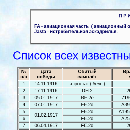
П Р И
FA - авиационная часть ( авиационный о
Jasta - истребительная эскадрилья.
Список всех известн
№
Дата
Сбитый
Вр
п/п
победы
самолёт
1
14.11.1916
аэростат ( белг. )
2
17.11.1916
DH.2
2
3
05.01.1917
ВЕ.2е
719
4
07.01.1917
FE.2d
A39
5
FE.2d
A195
01.02.1917
6
FE.2d
A25
7
06.04.1917
FE.2d
2