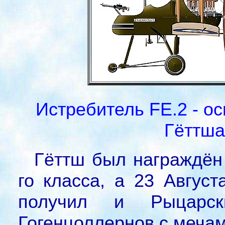
Истребитель FE.2 - о
Гёттша 
Гёттш был награждён
го класса, а 23 Август
получил и Рыцарс
Гогенцоллернов с мечам