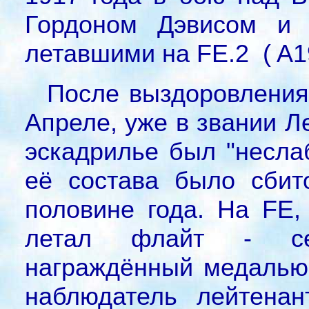
Гордоном Дэвисом и 
летавшими на FE.2 ( A1
После выздоровления
Апреле, уже в звании Л
эскадрилье был "несла
её состава было сбит
половине года. На FE,
летал флайт - се
награждённый медалью 
наблюдатель лейтенан