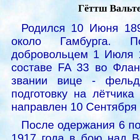
Гёттш Вальтер
Родился 10 Июня 189
около Гамбурга. 
добровольцем 1 Июля 1
составе FA 33 во Флан
звании вице - фельд
подготовку на лётчика
направлен 10 Сентября в
После одержания 6 п
1917 года в бою над В