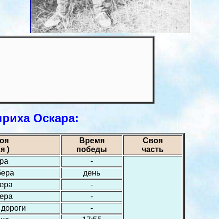
риха Оскара:
оя
Время
Своя
я )
победы
часть
ера
-
бера
день
бера
-
бера
-
 дороги
-