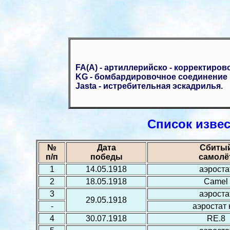
FA(A) - артиллерийско - корректиров
KG - бомбардировочное соединение 
Jasta - истребительная эскадрилья.
Список изве
№
Дата
Сбиты
п/п
победы
самолё
1
14.05.1918
аэроста
2
18.05.1918
Camel
3
аэроста
29.05.1918
-
аэростат 
4
30.07.1918
RE.8