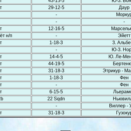
т
43-15-5
Ю-3. Бо
т
29-12-5
Даур
-
Морку
-
-
т
12-16-5
Марсель
ёт н/п
-
Эйетт
т
1-18-3
3. Альб
-
Ю-3. Но
т
14-4-5
Ю. Ле-Ме
т
44-19-5
Бертенк
т
31-18-3
Этрикур - М
т
1-18-3
Фен
т
-
Фен
т
6-15-5
Льерам
2b
22 Sqdn
Ньювил
-
Виллер - 
т
31-18-3
Гузоку