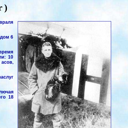
 )
евраля
одом 6
 время
и: 10
 асов,
заслуг
ключая
го 18