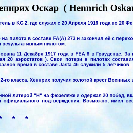
еннрих Оскар ( Hennrich Oskar
ль в KG 2, где служил с 20 Апреля 1916 года по 20 Ф
 на пилота в составе FA(A) 273 и закончил её с перех
мым результативным пилотом.
ована 11 Декабря 1917 года в FEA 8 в Грауденце. За
 20 аэростатов ). Свои потери в пилотах составил
разное время в составе Jasta 46 служили 5 лётчиков -
2-го класса, Хеннрих получил золотой крест Военных 
ванной литерой "Н" на фюзеляже и одержал 20 побед, в
и официального подтверждения. Возможно, имел все
* * *