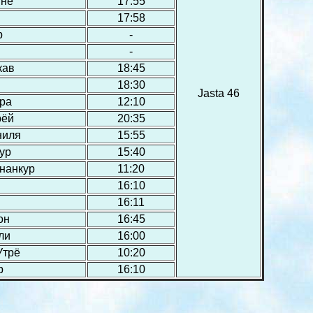
нне
17:55
17:58
р
-
-
кав
18:45
18:30
Jasta 46
ера
12:10
рёй
20:35
ниля
15:55
ур
15:40
ананкур
11:20
16:10
16:11
он
16:45
ли
16:00
Утрё
10:20
р
16:10