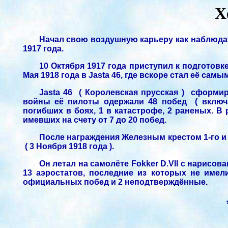
Х
Начал свою воздушную карьеру как наблюдате
1917 года.
10 Октября 1917 года приступил к подготовке
Мая 1918 года в Jasta 46, где вскоре стал её са
Jasta 46 ( Королевская прусская ) сформир
войны её пилоты одержали 48 побед ( включая
погибших в боях, 1 в катастрофе, 2 раненых. В 
имевших на счету от 7 до 20 побед.
После награждения Железным крестом 1-го и 
( 3 Ноября 1918 года ).
Он летал на самолёте Fokker D.VII с нарисо
13 аэростатов, последние из которых не имел
официальных побед и 2 неподтверждённые.