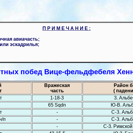
П Р И М Е Ч А Н И Е :
очная авиачасть;
или эскадрилья;
стных побед Вице-фельдфебеля Хенн
й
Вражеская
Район б
т
часть
( падени
т
1-18-3
3. Альб
65 Sqdn
Ю-В. Аль
т
-
С-З. Аль
н/п
-
С-З. Аль
-
С-3. Римской