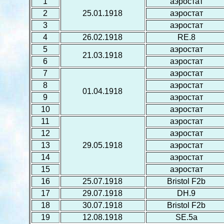
1
аэростат
2
25.01.1918
аэростат
3
аэростат
4
26.02.1918
RE.8
5
аэростат
21.03.1918
6
аэростат
7
аэростат
8
аэростат
01.04.1918
9
аэростат
10
аэростат
11
аэростат
12
аэростат
13
29.05.1918
аэростат
14
аэростат
15
аэростат
16
25.07.1918
Bristol F2b
17
29.07.1918
DH.9
18
30.07.1918
Bristol F2b
19
12.08.1918
SE.5a