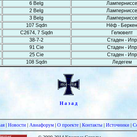
6 Belg
Лампернисс
2 Belg
Лампернисс
3 Belg
Лампернисс
107 Sqdn
Нёф - Берке
C2674, 7 Sqdn
Гелювелт
38-7-2
Стаден - Ипр
91 Cie
Стаден - Ипр
25 Cie
Стаден - Ипр
108 Sqdn
Ледегем
Н а з а д
ая
|
Новости
|
Авиафорум
|
О проекте
|
Контакты
|
Источники
|
С