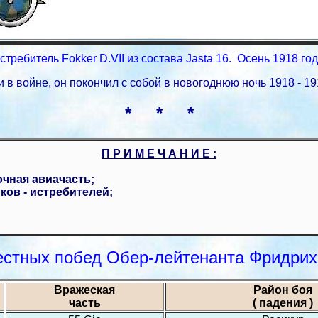
стребитель Fokker D.VII из состава Jasta 16. Осень 1918 год
 войне, он покончил с собой в новогоднюю ночь 1918 - 19
* * *
П Р И М Е Ч А Н И Е :
очная авиачасть;
ков - истребителей;
естных побед Обер-лейтенанта Фридрих
Вражеская
Район боя
часть
( падения )