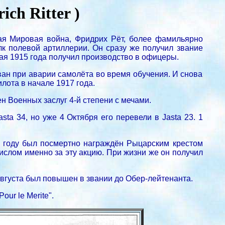
ch Ritter )
ая Мировая война, Фридрих Рёт, более фамильярно
к полевой артиллерии. Он сразу же получил звание
Мая 1915 года получил производство в офицеры.
ан при аварии самолёта во время обучения. И снова
лота в начале 1917 года.
н Военных заслуг 4-й степени с мечами.
asta 34, но уже 4 Октября его перевели в Jasta 23. 1
19 году был посмертно награждён Рыцарским крестом
ислом именно за эту акцию. При жизни же он получил
Августа был повышен в звании до Обер-лейтенанта.
ur le Merite".