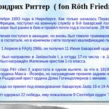
идрих Риттер ( fon Röth Friedri
тября 1893 года в Нюрнберге. Как только началась Перв
Фрицем, поступил на военную службу в 8-й баварский пол
коре был ранен в бою и провёл почти год в госпитале. 29 
ения поступил в авиацию, но вновь был тяжело травмиров
 в госпитале, но в конечном счёте получил квалификацию пи
1 Апреля в FA(A) 296b, он получил 11 Июня баварский орде
был направлен в Jastaschule I, а оттуда 17-го числа - в J
 был награждён Железным крестом 1-го класса.
года Рёт сбил 3 аэростата в одном вылете, за что в 19
 ордена Макса - Йозефа, но награждение провели задним ч
я Рыцарский крест ордена Дома Гогенцоллернов с мечами.
года он принял под командование баварскую Jasta 16 и 19 
ёт одержал 22 победы, ему пожаловали 9 Сентября орден "Po