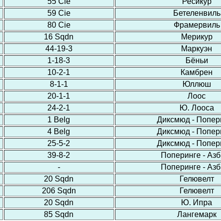
55 Cie
Ресикур
59 Cie
Бетеленвиль
80 Cie
Фрамервиль
16 Sqdn
Мерикур
44-19-3
Маркуэн
1-18-3
Бёньи
10-2-1
Камбрен
8-1-1
Юллюш
20-1-1
Лоос
24-2-1
Ю. Лооса
1 Belg
Диксмюд - Попер
4 Belg
Диксмюд - Попер
25-5-2
Диксмюд - Попер
39-8-2
Поперинге - Азб
-
Поперинге - Азб
20 Sqdn
Гелювелт
206 Sqdn
Гелювелт
20 Sqdn
Ю. Ипра
85 Sqdn
Лангемарк