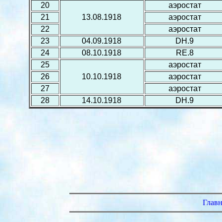
20
аэростат
21
13.08.1918
аэростат
22
аэростат
23
04.09.1918
DH.9
24
08.10.1918
RE.8
25
аэростат
26
10.10.1918
аэростат
27
аэростат
28
14.10.1918
DH.9
Главн