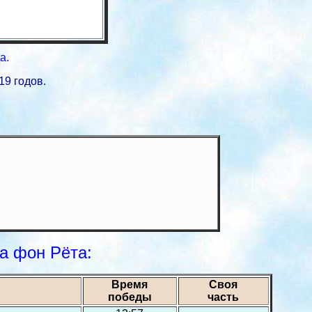
а.
19 годов.
а фон Рёта:
Время
Своя
победы
часть