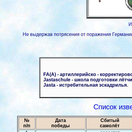
И
Не выдержав потрясения от поражения Германии в
FA(A) - артиллерийско - корректиров
Jastaschule - школа подготовки лётчи
Jasta - истребительная эскадрилья.
Список изв
№
Дата
Сбитый
п/п
победы
самолёт