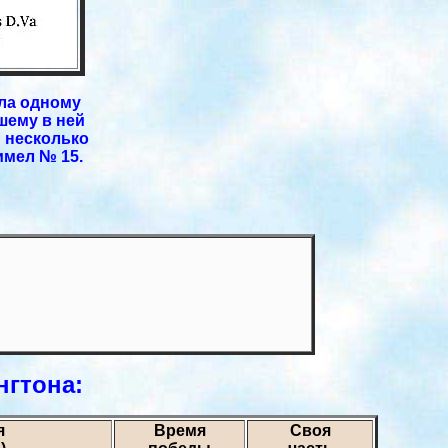
ла одному
шему в ней
и несколько
имел № 15.
нгтона:
я
Время
Своя