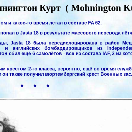
нингтон Курт ( Mohnington Ku
м и какое-то время летал в составе FA 62.
 попал в Jasta 18 в результате массового перевода лётч
еды, Jasta 18 была передислоцирована в район Мец
 и английских бомбардировщиков из Independen
 сбил ещё 6 самолётов - все из состава IAF, 2 из ко
м крестом 2-го класса, вероятно, ещё во время служб
ее он также получил вюртембергский крест Военных засл
* * *