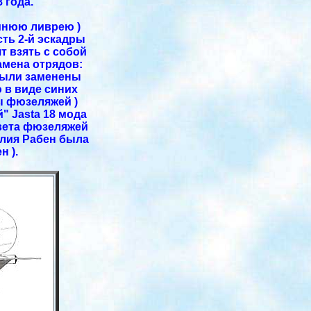
 года.
синюю ливрею )
ть 2-й эскадры
т взять с собой
амена отрядов:
 были заменены
 в виде синих
ы фюзеляжей )
" Jasta 18 мода
цвета фюзеляжей
илия Рабен была
н ).