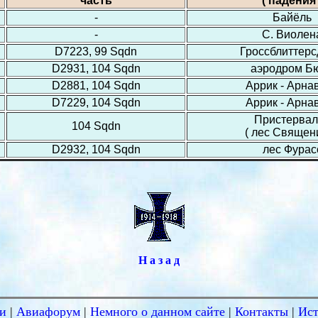
часть
( падения 
-
Байёль
-
С. Виолен
D7223, 99 Sqdn
Гроссблиттер
D2931, 104 Sqdn
аэродром Б
D2881, 104 Sqdn
Аррик - Арна
D7229, 104 Sqdn
Аррик - Арна
Пристервал
104 Sqdn
( лес Священи
D2932, 104 Sqdn
лес Фурас
Н а з а д
и
|
Авиафорум
|
Немного о данном сайте
|
Контакты
|
Ис