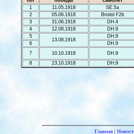
п/п
победы
самолёт
1
11.05.1918
SE.5a
2
05.06.1918
Bristol F2b
3
31.06.1918
DH.4
4
12.08.1918
DH.9
5
DH.9
13.08.1918
6
DH.9
7
10.10.1918
DH.9
8
23.10.1918
DH.9
Главная
|
Новост