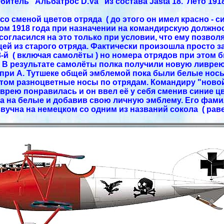
битель "Альбатрос D.Va" из состава Jasta 18. Лето 1918
о сменой цветов отряда ( до этого он имел красно - 
ом 1918 года при назначении на командирскую должнос
согласился на это только при условии, что ему позволя
ей из старого отряда. Фактически произошла просто з
8-й ( включая самолёты ) но номера отрядов при этом
а. В результате самолёты полка получили новую ливрею
при А. Тутшеке общей эмблемой пока были белые нос
том разноцветные носы по отрядам. Командиру "новой
врею понравилась и он ввел её у себя сменив синие 
а на белые и добавив свою личную эмблему. Его фам
вучна на немецком со одним из названий сокола ( раве