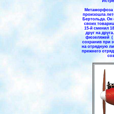
Истре
Метаморфоза с
произошла лет
Бертольда. Он 
своих товарищ
15-й сменил 1
друг на друг
фюзеляжей ( 
сохранив при э
на отрядную ли
прежнего отряд
соз