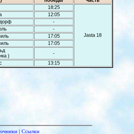
)
победы
часть
18:25
а
12:05
сдорф
-
юль
-
Jasta 18
виль
17:05
виль
17:05
ьд
-
ка )
с
13:15
точники
|
Ссылки