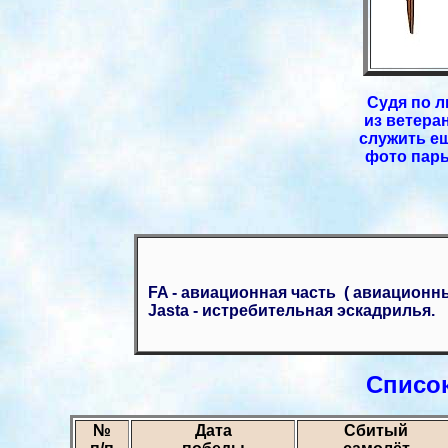
Судя по 
из ветера
служить ещ
фото пары
FA - авиационная часть ( авиационны
Jasta - истребительная эскадрилья.
Список
№
Дата
Сбитый