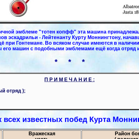
личной эмблеме "тотен копфф" эта машина принадлежа
нов эскадрильи - Лейтенанту Курту Моннингтону, начав
ё при Гонтемане. Во всяком случае имеются в наличи
 его машин с подобными эмблемами ещё когда отряд 
* * *
П Р И М Е Ч А Н И Е :
й отряд );
 всех известных побед Курта Монни
Вражеская
Район бо