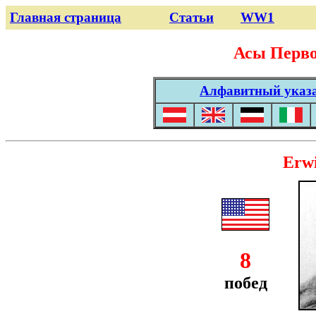
Главная страница
Статьи
WW1
Асы Перв
Алфавитный указа
Erw
8
побед