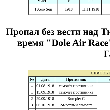
Часть
с
по
1 Aero Sqn
1918
11.11.1918
Пропал без вести над Ти
время "Dole Air Race
Г
СПИСОК 
№
Дата
Противник
--
01.08.1918
самолёт противника
1
15.09.1918
самолёт противника
2
29.09.1918
Rumpler C
3
06.10.1918
2-местный самолёт