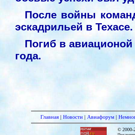
После войны команд
эскадрильей в Техасе.
Погиб в авиационой
года.
Главная
|
Новости
|
Авиафорум
|
Немног
© 2000-
При копир