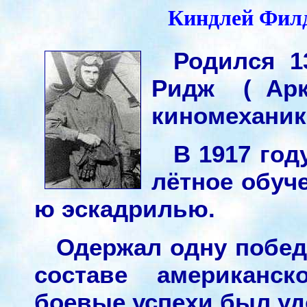
Киндлей Филд 
Родился 1
Ридж ( Арка
киномеханик
В 1917 год
лётное обуч
ю эскадрилью.
Одержал одну побед
составе американск
боевые успехи был уд