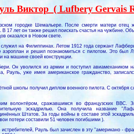
ль Виктор ( Lufbery Gervais Ra
зском городке Шемальере. После смерти матери отец 
 В 17 лет он также решил поискать счастья на чужбине. Об
ов оказался в Новом свете.
 служил на Филиппинах. Летом 1912 года сержант Лафбер
е аэроплан и решил познакомиться с пилотом. Это был Л
и на машине своей конструкции.
ери. Он уволился из армии и поступил авиамехаником н
, Рауль, уже имея американское гражданство, записал
лётной школы получил диплом военного пилота. С октября 
им волонтёром, сражавшимся во французских ВВС. З
бительную эскадрилью. Она получила название "Ла
инённых Штатов. За годы войны в составе этой эскадрил
вои потери составили 51 человек погибшими ).
 истребителей, Рауль был зачислен в эту "американо - фр