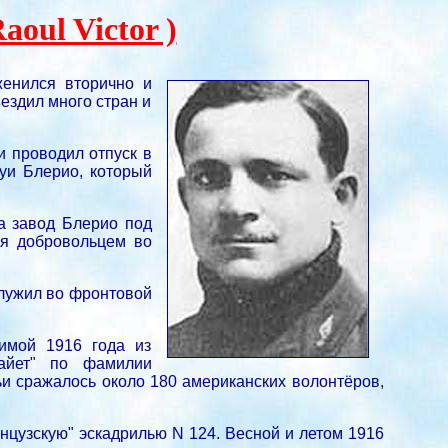
oul Victor )
женился вторично и
ъездил много стран и
и проводил отпуск в
уи Блерио, который
а завод Блерио под
ся добровольцем во
служил во фронтовой
имой 1916 года из
файет" по фамилии
ьи сражалось около 180 американских волонтёров,
анцузскую" эскадрилью N 124. Весной и летом 1916