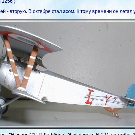
1256 ).
ей - вторую. В октябре стал асом. К тому времени он летал
ель "Ньюпор-21" Р. Лафбери. Эскадрилья N 124, сентябрь 1