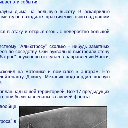
вает эти события:
 клубы дыма на большую высоту. В эскадрилью
моменту он находился практически точно над нашим
ся в атаку и открыл огонь с невероятно большой
стному "Альбатросу" сколько - нибудь заметных
еся по соседству. Они буквально выстроили стену
льбатрос" неуклонно отступал в направлении Нанси,
кочил на мотоцикл и помчался к ангарам. Его
ейтенанту Дэвису. Механик подтвердил полную
.
эроплан над нашей территорией. Все 17 предыдущих
все они были завоеваны за линией фронта...
 вообще
троса" в