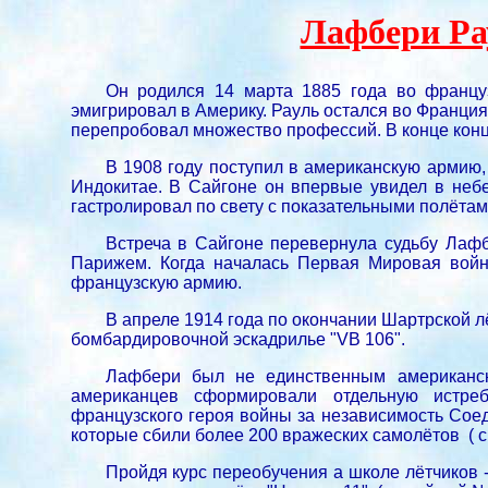
Лафбери Рау
Он родился 14 марта 1885 года во францу
эмигрировал в Америку. Рауль остался во Франция.
перепробовал множество профессий. В конце конц
В 1908 году поступил в американскую армию,
Индокитае. В Сайгоне он впервые увидел в неб
гастролировал по свету с показательными полётам
Встреча в Сайгоне перевернула судьбу Лафб
Парижем. Когда началась Первая Мировая война
французскую армию.
В апреле 1914 года по окончании Шартрской 
бомбардировочной эскадрилье "VB 106".
Лафбери был не единственным американск
американцев сформировали отдельную истре
французского героя войны за независимость Соед
которые сбили более 200 вражеских самолётов ( с
Пройдя курс переобучения а школе лётчиков -