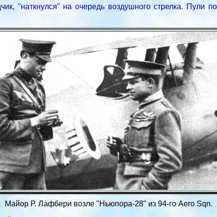
ик, "наткнулся" на очередь воздушного стрелка. Пули п
Майор Р. Лафбери возле "Ньюпора-28" из 94-го Aero Sqn.