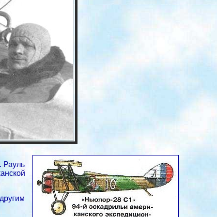
. Рауль
канской
другим