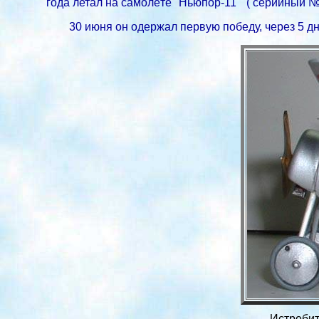
года летал на самолёте "Ньюпор-11" ( серийный № 
30 июня он одержал первую победу, через 5 дн
Истребит