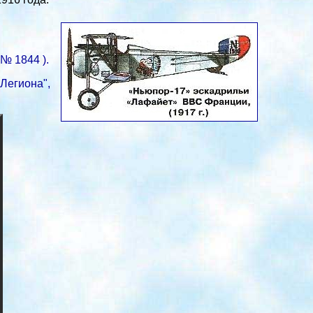
№ 1844 ).
Легиона",