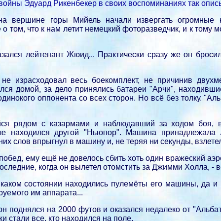
ойны Эдуард Рикенбекер в своих воспоминаниях так описы
 на вершине горы Мийель начали извергать огромные
 том, что к нам летит немецкий фоторазведчик, и к тому 
зался лейтенант Жюид... Практически сразу же он бросил
не израсходовал весь боекомплект, не причинив двухме
ся домой, за дело принялись батареи "Арчи", находивши
 одинокого оппонента со всех сторон. Но всё без толку. "А
я рядом с казармами и наблюдавший за ходом боя, вс
ле находился другой "Ныопор". Машина принадлежала л
их слов впрыгнул в машину и, не теряя ни секунды, взлетел
побед, ему ещё не довелось сбить хоть один вражеский а
последние, когда он вылетел отомстить за Джимми Холла, - 
 каком состоянии находились пулемёты его машины, да и
уемого им аппарата...
 он поднялся на 2000 футов и оказался недалеко от "Альба
и стали все, кто находился на поле.