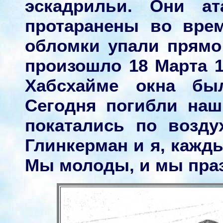
эскадрильи. Они ат
протаранены во вре
обломки упали прямо
произошло 18 Марта 1
Хабсхайме окна бы
Сегодня погибли наш
покатались по возду
Глинкерман и я, кажды
Мы молоды, и мы праз