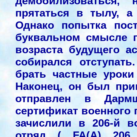
демобилизоваться,
прятаться в тылу, 
Однако попытка пос
буквальном смысле п
возраста будущего а
собирался отступать
брать частные уроки
Наконец, он был пр
отправлен в Дарм
сертификат военного п
зачислили в 206-й 
отряд ( FA(A) 206