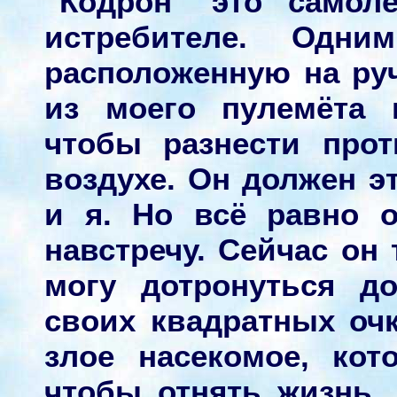
"Кодрон" это самол
истребителе. Одни
расположенную на руч
из моего пулемёта 
чтобы разнести про
воздухе. Он должен эт
и я. Но всё равно 
навстречу. Сейчас он 
могу дотронуться д
своих квадратных очк
злое насекомое, кот
чтобы отнять жизнь. 