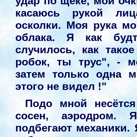
удар по щеке, мои оч
касаюсь рукой ли
осколки. Моя рука м
облака. Я как будт
случилось, как так
робок, ты трус", - 
затем только одна м
этого не видел !"
Подо мной несётся
сосен, аэродром. 
подбегают механики. 