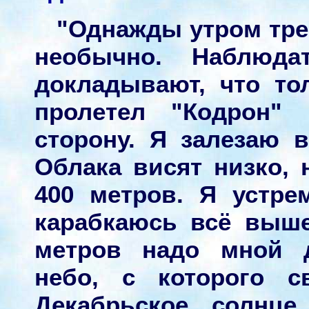
"Однажды утром тре
необычно. Наблюда
докладывают, что то
пролетел "Кодрон"
сторону. Я залезаю 
Облака висят низко, 
400 метров. Я устр
карабкаюсь всё выш
метров надо мной д
небо, с которого с
Декабрьское солнце