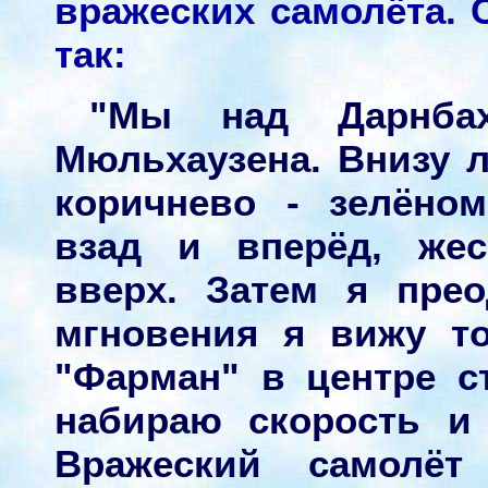
вражеских самолёта. 
так:
"Мы над Дарнбах
Мюльхаузена. Внизу 
коричнево - зелёно
взад и вперёд, жес
вверх. Затем я пре
мгновения я вижу т
"Фарман" в центре с
набираю скорость и
Вражеский самолёт