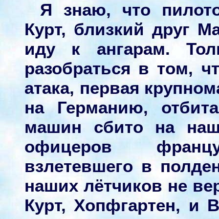
Я знаю, что пилот
Курт, близкий друг М
иду к ангарам. То
разобраться в том, ч
атака, первая крупно
на Германию, отбит
машин сбито на наш
офицеров француз
взлетевшего в полден
наших лётчиков не вер
Курт, Хопфгартен, и 