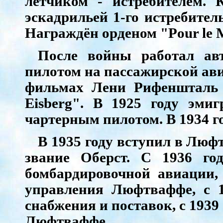
лётчиком - истребителем. 
эскадрильей 1-го истребител
Награждён орденом "Pour le M
После войны работал ав
пилотом на пассажирской ав
фильмах Лени Рифеншталь "
Eisberg". В 1925 году эм
чартерным пилотом. В 1934 г
В 1935 году вступил в Люф
звание Оберст. С 1936 го
бомбардировочной авиации, 
управления Люфтваффе, с 1
снабжения и поставок, с 1939
Люфтваффе.