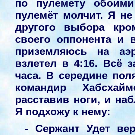
по пулемёту обоими
пулемёт молчит. Я не
другого выбора кро
своего оппонента и 
приземляюсь на аэ
взлетел в 4:16. Всё 
часа. В середине пол
командир Хабсхай
расставив ноги, и на
Я подхожу к нему:
- Сержант Удет вер