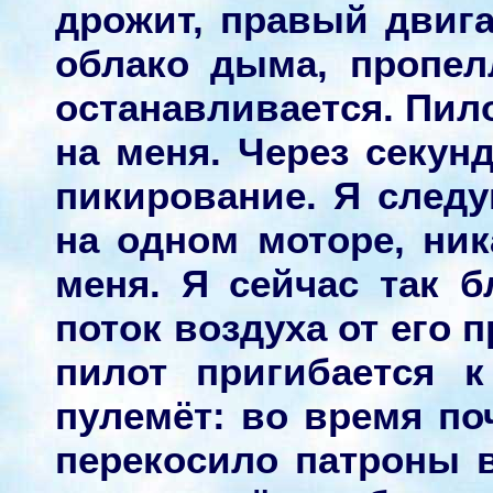
дрожит, правый двиг
облако дыма, пропел
останавливается. Пил
на меня. Через секун
пикирование. Я следу
на одном моторе, ник
меня. Я сейчас так 
поток воздуха от его 
пилот пригибается к
пулемёт: во время по
перекосило патроны 