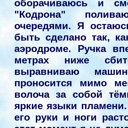
оборачиваюсь и см
"Кодрона" полив
очередями. Я остаю
быть сделано так, ка
аэродроме. Ручка вп
метрах ниже сби
выравниваю машин
проносится мимо ме
волоча за собой тём
яркие языки пламени.
его руки и ноги раст