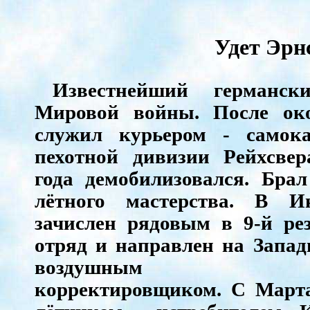
Удет Эрнс
Известнейший германс
Мировой войны. После ок
служил курьером - самок
пехотной дивизии Рейхсвер
года демобилизовался. Бра
лётного мастерства. В И
зачислен рядовым в 9-й ре
отряд и направлен на Запа
воздушным набл
корректировщиком. С Марта