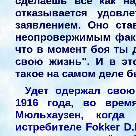
сделаешь всё как н
отказывается удовл
заявлением. Оно ст
неопровержимым факт
что в момент боя ты 
свою жизнь". И в эт
такое на самом деле б
Удет одержал свою
1916 года, во врем
Мюльхаузен, когда
истребителе Fokker D.I