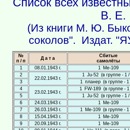
Список всех известн
В. Е.
(Из книги М. Ю. Бык
соколов". Издат. "Я
№
Сбитые
Д а т а
п / п
самолёты
1
08.01.1943 г.
1 Ме-109
2
1 Ju-52 (в группе - 1 /
22.02.1943 г.
3
1 планер (в группе - 1 
4
1 FW-189 (в группе - 1 
23.02.1943 г.
5
1 Ju-52 (в группе - 1 /
6
24.03.1943 г.
1 Ме-109
7
26.03.1943 г.
1 Ме-109 (в группе - 1 
8
15.04.1943 г.
1 Ме-109
9
20.09.1943 г.
1 Ме-109