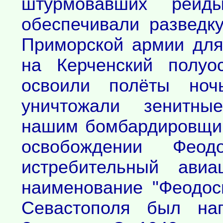
штурмовавших рейд
обеспечивали разведк
Приморской армии для
на Керченский полуо
освоили полёты но
уничтожали зенитны
нашим бомбардировщика
освобождении Феод
истребительный ави
наименование "Феодос
Севастополя был наг