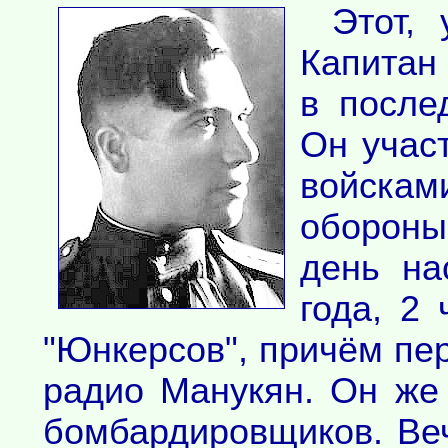
Этот,
Капитан
в после
Он учас
войска
обороны
день на
года, 2 
"Юнкерсов", причём пе
радио Манукян. Он же
бомбардировщиков. Ве