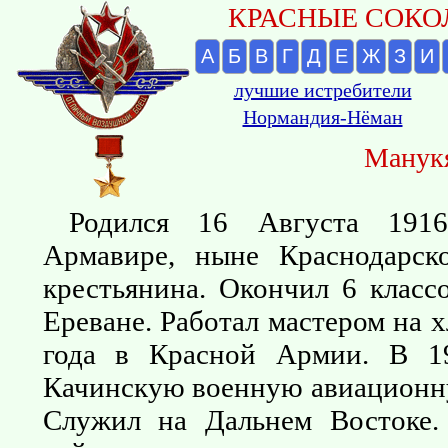
КРАСНЫЕ СОКОЛ
А
Б
В
Г
Д
Е
Ж
З
И
лучшие истребители
Нормандия-Нёман
Манукя
Родился 16 Августа 191
Армавире, ныне Краснодарско
крестьянина. Окончил 6 клас
Ереване. Работал мастером на х
года в Красной Армии. В 1
Качинскую военную авиационн
Служил на Дальнем Востоке.