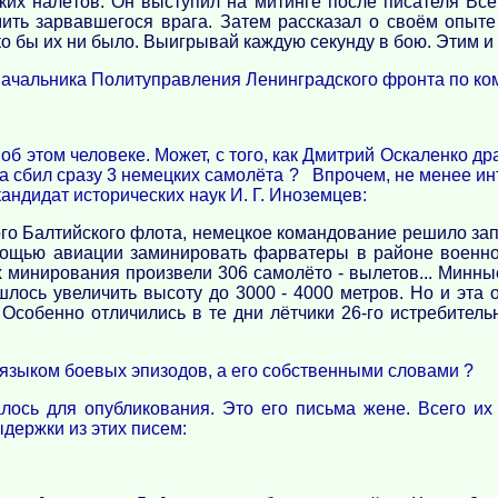
их налётов. Он выступил на митинге после писателя Все
ить зарвавшегося врага. Затем рассказал о своём опыт
о бы их ни было. Выигрывай каждую секунду в бою. Этим и 
чальника Политуправления Ленинградского фронта по комс
з об этом человеке. Может, с того, как Дмитрий Оскаленко 
да сбил сразу 3 немецких самолёта ? Впрочем, не менее ин
кандидат исторических наук И. Г. Иноземцев:
го Балтийского флота, немецкое командование решило запе
мощью авиации заминировать фарватеры в районе военно
 минирования произвели 306 самолёто - вылетов... Минные
ишлось увеличить высоту до 3000 - 4000 метров. Но и эта
 Особенно отличились в те дни лётчики 26-го истребител
е языком боевых эпизодов, а его собственными словами ?
алось для опубликования. Это его письма жене. Всего и
ыдержки из этих писем: