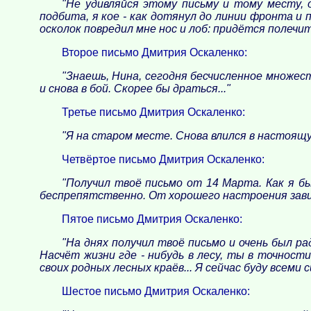
"Не удивляйся этому письму и тому месту, 
подбита, я кое - как дотянул до линии фронта и 
осколок повредил мне нос и лоб: придётся полечить
Второе письмо Дмитрия Оскаленко:
"Знаешь, Нина, сегодня бесчисленное множес
и снова в бой. Скорее бы драться..."
Третье письмо Дмитрия Оскаленко:
"Я на старом месте. Снова влился в настоящую
Четвёртое письмо Дмитрия Оскаленко:
"Получил твоё письмо от 14 Марта. Как я б
беспрепятственно. От хорошего настроения зависи
Пятое письмо Дмитрия Оскаленко:
"На днях получил твоё письмо и очень был рад
Насчёт жизни где - нибудь в лесу, ты в точности
своих родных лесных краёв... Я сейчас буду всеми
Шестое письмо Дмитрия Оскаленко: