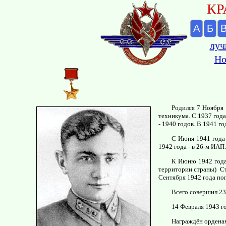
КР
А
Б
луч
Но
Родился 7 Ноября 
техникума. С 1937 год
- 1940 годов. В 1941 
С Июня 1941 года 
1942 года - в 26-м ИАП
К Июню 1942 года
территории страны) Ст
Сентября 1942 года по
Всего совершил 23
14 Февраля 1943 г
Награждён орденам