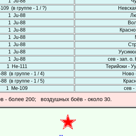
1 Ju-88
Ч
109 (в группе - 1 / ?)
Невска
1 Ju-88
Лю
1 Ju-88
Во
1 Ju-88
Красно
1 Ju-88
1 Ju-88
Ст
1 Ju-88
Уусикю
1 Ju-88
сев - зап. о
1 Не-111
Терийоки - У
88 (в группе - 1 / 4)
Ново 
88 (в группе - 1 / 5)
Крас
1 Ме-109
сев -
в - более 200; воздушных боёв - около 30.