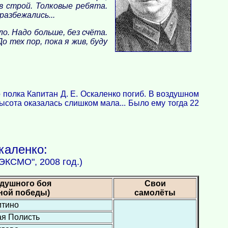
 в строй. Толковые ребята.
разбежались...
ло. Надо больше, без счёта.
о тех пор, пока я жив, буду
 полка Капитан Д. Е. Оскаленко погиб. В воздушном
ысота оказалась слишком мала... Было ему тогда 22
каленко:
 ЭКСМО", 2008 год.)
здушного боя
Свои
ной победы)
самолёты
итино
ая Полисть