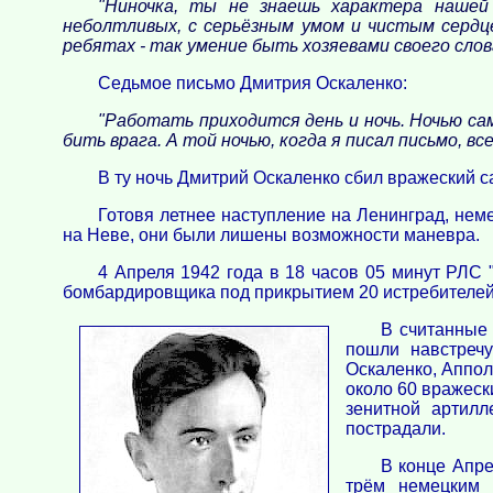
"Ниночка, ты не знаешь характера нашей
неболтливых, с серьёзным умом и чистым сердце
ребятах - так умение быть хозяевами своего слова.
Седьмое письмо Дмитрия Оскаленко:
"Работать приходится день и ночь. Ночью са
бить врага. А той ночью, когда я писал письмо, вс
В ту ночь Дмитрий Оскаленко сбил вражеский с
Готовя летнее наступление на Ленинград, нем
на Неве, они были лишены возможности маневра.
4 Апреля 1942 года в 18 часов 05 минут РЛС 
бомбардировщика под прикрытием 20 истребителей
В считанные 
пошли навстреч
Оскаленко, Аппол
около 60 вражеск
зенитной артилл
пострадали.
В конце Апре
трём немецким 