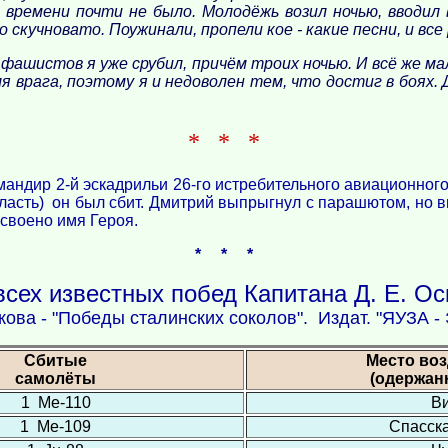
я времени почти не было. Молодёжь возил ночью, вводил
скучновато. Поужинали, пропели кое - какие песни, и все 
4 фашистов я уже срубил, причём троих ночью. И всё же ма
 врага, поэтому я и недоволен тем, что достиг в боях. Д
* * *
мандир 2-й эскадрильи 26-го истребительного авиационного
асть) он был сбит. Дмитрий выпрыгнул с парашютом, но в
исвоено имя Героя.
* * *
всех известных побед Капитана Д. Е. Ос
кова - "Победы сталинских соколов". Издат. "ЯУЗА -
Сбитые
Место во
самолёты
(одержан
1 Ме-110
В
1 Ме-109
Спасск