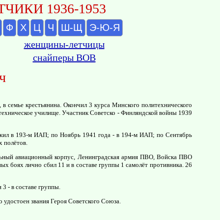
ЧИКИ 1936-1953
Ф
Х
Ц
Ч
Ш-Щ
Э-Ю-Я
женщины-летчицы
снайперы ВОВ
ч
 в семье крестьянина. Окончил 3 курса Минского политехнического
 техническое училище. Участник Советско - Финляндской войны 1939
жил в 193-м ИАП; по Ноябрь 1941 года - в 194-м ИАП; по Сентябрь
х полётов.
ельный авиационный корпус, Ленинградская армия ПВО, Войска ПВО
х боях лично сбил 11 и в составе группы 1 самолёт противника. 26
3 - в составе группы.
о удостоен звания Героя Советского Союза.