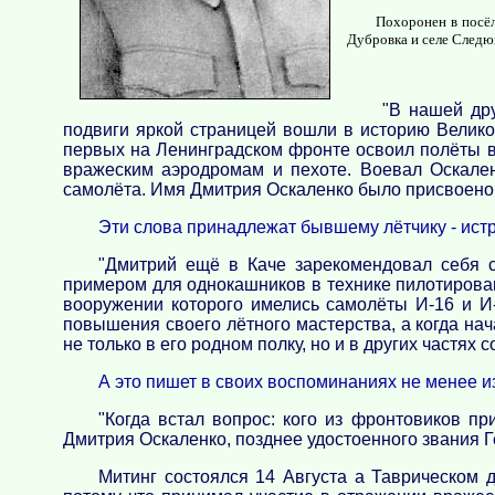
Похоронен в посёл
Дубровка и селе Следю
"В нашей др
подвиги яркой страницей вошли в историю Велико
первых на Ленинградском фронте освоил полёты в 
вражеским аэродромам и пехоте. Воевал Оскален
самолёта. Имя Дмитрия Оскаленко было присвоено э
Эти слова принадлежат бывшему лётчику - истр
"Дмитрий ещё в Каче зарекомендовал себя с
примером для однокашников в технике пилотирован
вооружении которого имелись самолёты И-16 и И
повышения своего лётного мастерства, а когда нач
не только в его родном полку, но и в других частях 
А это пишет в своих воспоминаниях не менее из
"Когда встал вопрос: кого из фронтовиков п
Дмитрия Оскаленко, позднее удостоенного звания Г
Митинг состоялся 14 Августа а Таврическом 