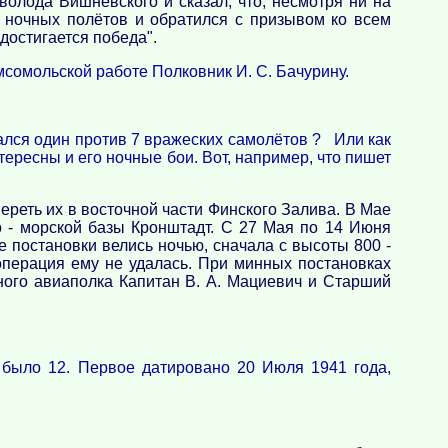
волода Вишневского и сказал, что, несмотря ни на
е ночных полётов и обратился с призывом ко всем
достигается победа".
омольской работе Полковник И. С. Бачурину.
дрался один против 7 вражеских самолётов ? Или как
тересны и его ночные бои. Вот, например, что пишет
реть их в восточной части Финского Залива. В Мае
 - морской базы Кронштадт. С 27 Мая по 14 Июня
 постановки велись ночью, сначала с высоты 800 -
 операция ему не удалась. При минных постановках
ьного авиаполка Капитан В. А. Мациевич и Старший
х было 12. Первое датировано 20 Июля 1941 года,