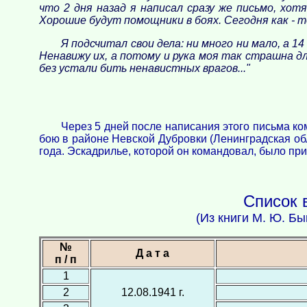
что 2 дня назад я написал сразу же письмо, хот
Хорошие будут помощники в боях. Сегодня как - то 
Я подсчитал свои дела: ни много ни мало, а 1
Ненавижу их, а потому и рука моя так страшна для
без устали бить ненавистных врагов..."
Через 5 дней после написания этого письма ко
бою в районе Невской Дубровки (Ленинградская обл
года. Эскадрилье, которой он командовал, было пр
Список 
(Из книги М. Ю. Бы
№
Д а т а
п / п
1
2
12.08.1941 г.