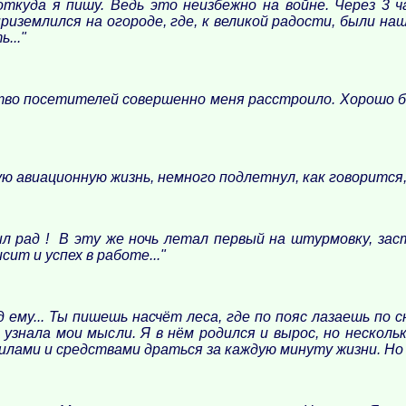
откуда я пишу. Ведь это неизбежно на войне. Через 3
приземлился на огороде, где, к великой радости, были н
..."
тво посетителей совершенно меня расстроило. Хорошо бы
 авиационную жизнь, немного подлетнул, как говорится, д
ыл рад ! В эту же ночь летал первый на штурмовку, за
т и успех в работе..."
 ему... Ты пишешь насчёт леса, где по пояс лазаешь по с
 узнала мои мысли. Я в нём родился и вырос, но нескольк
 силами и средствами драться за каждую минуту жизни. Но 