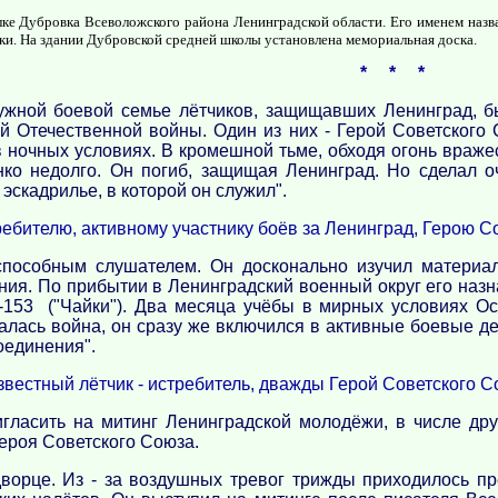
ке Дубровка Всеволожского района Ленинградской области. Его именем назва
ки. На здании Дубровской средней школы установлена мемориальная доска.
* * *
ужной боевой семье лётчиков, защищавших Ленинград, б
й Отечественной войны. Один из них - Герой Советског
ночных условиях. В кромешной тьме, обходя огонь вражес
ко недолго. Он погиб, защищая Ленинград. Но сделал о
скадрилье, в которой он служил".
ебителю, активному участнику боёв за Ленинград, Герою С
пособным слушателем. Он досконально изучил материал
ия. По прибытии в Ленинградский военный округ его назн
-153 ("Чайки"). Два месяца учёбы в мирных условиях Ос
алась война, он сразу же включился в активные боевые д
соединения".
вестный лётчик - истребитель, дважды Герой Советского Со
ригласить на митинг Ленинградской молодёжи, в числе др
ероя Советского Союза.
дворце. Из - за воздушных тревог трижды приходилось пр