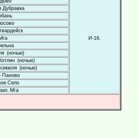
удово
я Дубравка
бань
лосово
гвардейск
Мга
И-16.
рельна
ля (ночью)
. Котлин (ночью)
усикюля (ночью)
- Паново
ное Село
 зап. Мга