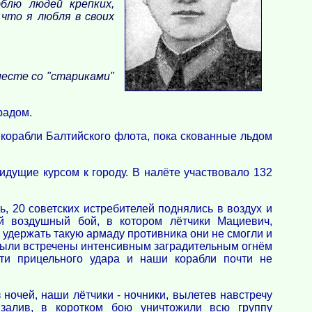
блю людей крепких,
 что я любля в своих
месте со "стариками"
радом.
корабли Балтийского флота, пока скованные льдом
идущие курсом к городу. В налёте участвовало 132
 20 советских истребителей поднялись в воздух и
й воздушный бой, в котором лётчики Мациевич,
удержать такую армаду противника они не смогли и
 были встречены интенсивным заградительным огнём
сти прицельного удара и наши корабли почти не
ночей, наши лётчики - ночники, вылетев навстречу
залив, в коротком бою уничтожили всю группу