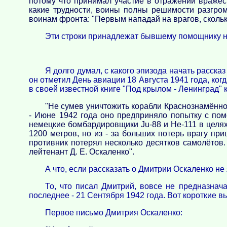
потому что принимал участие в отражении вражеск
какие трудности, воины полны решимости разгром
воинам фронта: "Первым нападай на врагов, скольк
Эти строки принадлежат бывшему помощнику на
Я долго думал, с какого эпизода начать расска
он отметил День авиации 18 Августа 1941 года, ког
в своей известной книге "Под крылом - Ленинград" 
"Не сумев уничтожить корабли Краснознамённо
- Июне 1942 года оно предприняло попытку с по
немецкие бомбардировщики Ju-88 и He-111 в целях
1200 метров, но из - за больших потерь врагу пр
противник потерял несколько десятков самолётов.
лейтенант Д. Е. Оскаленко".
А что, если рассказать о Дмитрии Оскаленко н
То, что писал Дмитрий, вовсе не предназнач
последнее - 21 Сентября 1942 года. Вот короткие в
Первое письмо Дмитрия Оскаленко: