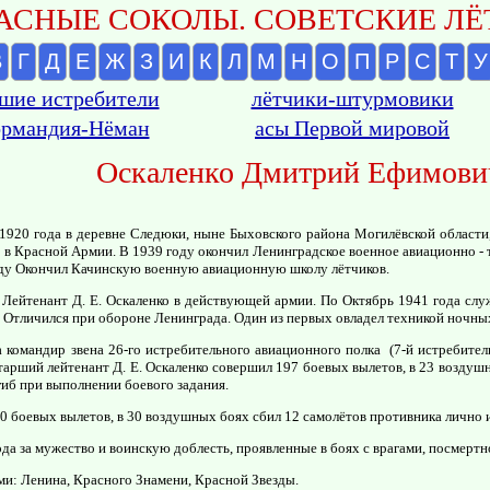
АСНЫЕ СОКОЛЫ. СОВЕТСКИЕ ЛЁТ
В
Г
Д
Е
Ж
З
И
К
Л
М
Н
О
П
Р
С
Т
У
шие истребители
лётчики-штурмовики
рмандия-Нёман
асы Первой мировой
Оскаленко Дмитрий Ефимови
1920 года в деревне Следюки, ныне Быховского района Могилёвской области,
а в Красной Армии. В 1939 году окончил Ленинградское военное авиационно -
году Окончил Качинскую военную авиационную школу лётчиков.
Лейтенант Д. Е. Оскаленко в действующей армии. По Октябрь 1941 года слу
. Отличился при обороне Ленинграда. Один из первых овладел техникой ночны
 командир звена 26-го истребительного авиационного полка (7-й истребит
арший лейтенант Д. Е. Оскаленко совершил 197 боевых вылетов, в 23 воздушны
гиб при выполнении боевого задания.
0 боевых вылетов, в 30 воздушных боях сбил 12 самолётов противника лично и 
ода за мужество и воинскую доблесть, проявленные в боях с врагами, посмертн
и: Ленина, Красного Знамени, Красной Звезды.