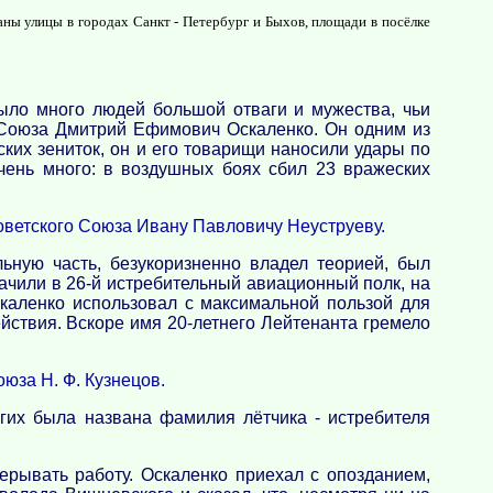
ны улицы в городах Санкт - Петербург и Быхов, площади в посёлке
ыло много людей большой отваги и мужества, чьи
о Союза Дмитрий Ефимович Оскаленко. Он одним из
ких зениток, он и его товарищи наносили удары по
чень много: в воздушных боях сбил 23 вражеских
оветского Союза Ивану Павловичу Неуструеву.
ьную часть, безукоризненно владел теорией, был
ачили в 26-й истребительный авиационный полк, на
каленко использовал с максимальной пользой для
ействия. Вскоре имя 20-летнего Лейтенанта гремело
юза Н. Ф. Кузнецов.
угих была названа фамилия лётчика - истребителя
ерывать работу. Оскаленко приехал с опозданием,