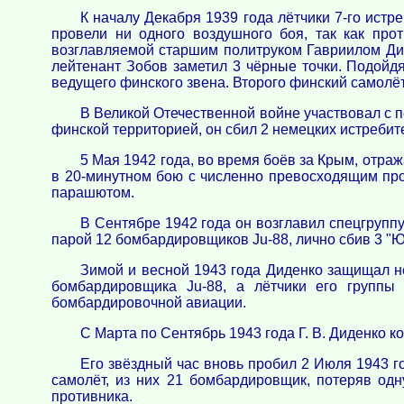
К началу Декабря 1939 года лётчики 7-го истр
провели ни одного воздушного боя, так как про
возглавляемой старшим политруком Гавриилом Ди
лейтенант Зобов заметил 3 чёрные точки. Подойдя
ведущего финского звена. Второго финский самолё
В Великой Отечественной войне участвовал с 
финской территорией, он сбил 2 немецких истребит
5 Мая 1942 года, во время боёв за Крым, отра
в 20-минутном бою с численно превосходящим прот
парашютом.
В Сентябре 1942 года он возглавил спецгруппу
парой 12 бомбардировщиков Ju-88, лично сбив 3 "
Зимой и весной 1943 года Диденко защищал н
бомбардировщика Ju-88, а лётчики его группы
бомбардировочной авиации.
С Марта по Сентябрь 1943 года Г. В. Диденко
Его звёздный час вновь пробил 2 Июля 1943 го
самолёт, из них 21 бомбардировщик, потеряв одн
противника.