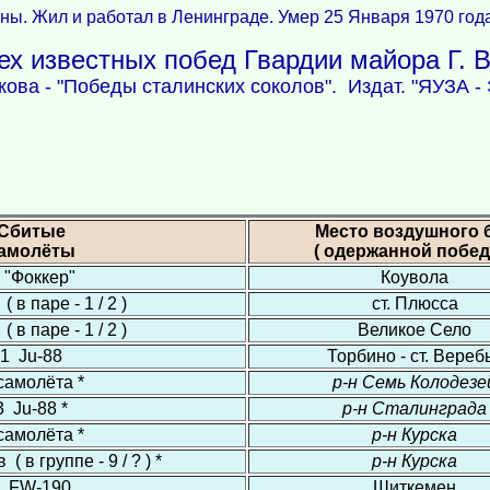
йны. Жил и работал в Ленинграде. Умер 25 Января 1970 год
ех известных побед Гвардии майора Г. В
кова - "Победы сталинских соколов". Издат. "ЯУЗА -
Сбитые
Место воздушного 
амолёты
( одержанной побед
 "Фоккер"
Коувола
( в паре - 1 / 2 )
ст. Плюсса
( в паре - 1 / 2 )
Великое Село
1 Ju-88
Торбино - ст. Вереб
самолёта *
р-н Семь Колодезе
3 Ju-88 *
р-н Сталинграда
самолёта *
р-н Курска
 в группе - 9 / ? ) *
р-н Курска
1 FW-190
Шиткемен