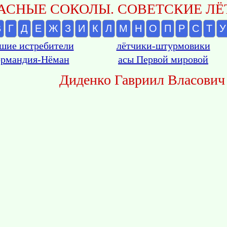
АСНЫЕ СОКОЛЫ. СОВЕТСКИЕ ЛЁТ
В
Г
Д
Е
Ж
З
И
К
Л
М
Н
О
П
Р
С
Т
У
шие истребители
лётчики-штурмовики
рмандия-Нёман
асы Первой мировой
Диденко Гавриил Власович