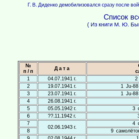
Г. В. Диденко демобилизовался сразу после во
Список вс
( Из книги М. Ю. Бы
№
Д а т а
п / п
с
1
04.07.1941 г.
2
2
19.07.1941 г.
1 Ju-88 
3
23.07.1941 г.
1 Ju-88 
4
26.08.1941 г.
5
05.05.1942 г.
3 
6
??.11.1942 г.
7
4 
02.06.1943 г.
8
9 самолётов (
9
02.08.1944 г.