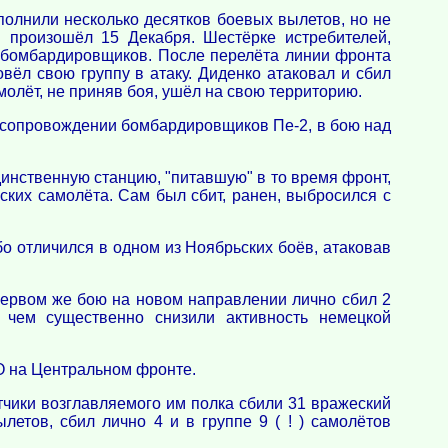
ыполнили несколько десятков боевых вылетов, но не
й произошёл 15 Декабря. Шестёрке истребителей,
 бомбардировщиков. После перелёта линии фронта
вёл свою группу в атаку. Диденко атаковал и сбил
олёт, не приняв боя, ушёл на свою территорию.
и сопровождении бомбардировщиков Пе-2, в бою над
инственную станцию, "питавшую" в то время фронт,
ских самолёта. Сам был сбит, ранен, выбросился с
о отличился в одном из Ноябрьских боёв, атаковав
первом же бою на новом направлении лично сбил 2
 чем существенно снизили активность немецкой
О на Центральном фронте.
ётчики возглавляемого им полка сбили 31 вражеский
етов, сбил лично 4 и в группе 9 ( ! ) самолётов