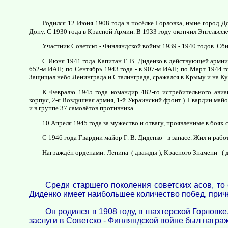
Родился 12 Июня 1908 года в посёлке Горловка, ныне город До
Дону. С 1930 года в Красной Армии. В 1933 году окончил Энгельсс
Участник Советско - Финляндской войны 1939 - 1940 годов. Сби
С Июня 1941 года Капитан Г. В. Диденко в действующей армии.
652-м ИАП; по Сентябрь 1943 года - в 907-м ИАП; по Март 1944 го
Защищал небо Ленинграда и Сталинграда, сражался в Крыму и на Ку
К Февралю 1945 года командир 482-го истребительного авиа
корпус, 2-я Воздушная армия, 1-й Украинский фронт ) Гвардии майо
и в группе 37 самолётов противника.
10 Апреля 1945 года за мужество и отвагу, проявленные в боях 
С 1946 года Гвардии майор Г. В. Диденко - в запасе. Жил и рабо
Награждён орденами: Ленина ( дважды ), Красного Знамени ( д
Среди старшего поколения советских асов, то 
Диденко имеет наибольшее количество побед, при
Он родился в 1908 году, в шахтерской Горловке
заслуги в Советско - Финляндской войне был нагр