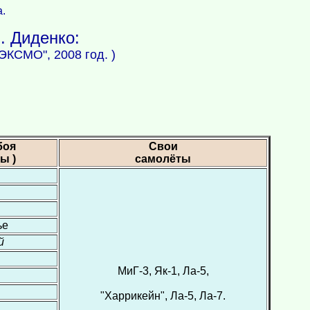
а.
. Диденко:
 ЭКСМО", 2008 год. )
боя
Свои
ы )
самолёты
ье
й
МиГ-3, Як-1, Ла-5,
"Харрикейн", Ла-5, Ла-7.