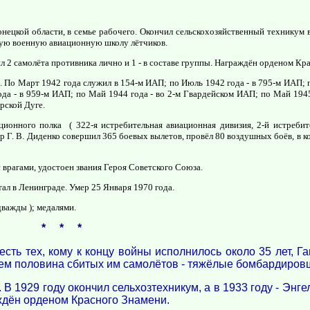
нецкой области, в семье рабочего. Окончил сельскохозяйственный техникум в 
кую военную авиационную школу лётчиков.
л 2 самолёта противника лично и 1 - в составе группы. Награждён орденом Кр
 По Март 1942 года служил в 154-м ИАП; по Июль 1942 года - в 795-м ИАП; п
да - в 959-м ИАП; по Май 1944 года - во 2-м Гвардейском ИАП; по Май 1945
рской Дуге.
ционного полка ( 322-я истребительная авиационная дивизия, 2-й истреби
р Г. В. Диденко совершил 365 боевых вылетов, провёл 80 воздушных боёв, в к
с врагами, удостоен звания Героя Советского Союза.
тал в Ленинграде. Умер 25 Января 1970 года.
важды ); медалями.
* * *
есть тех, кому к концу войны исполнилось около 35 лет, Г
чем половина сбитых им самолётов - тяжёлые бомбардиров
. В 1929 году окончил сельхозтехникум, а в 1933 году - Эн
аждён орденом Красного Знамени.