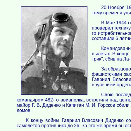
20 Ноября 19
тому времени уни
В Мае 1944 г
проверил технику
го истребительно
составили 6 лётчи
Командовани
вылетах. В конце 
трик", сбив на Л
За образцово
фашистскими зах
Гавриил Власови
вручением ордена
Свою послед
командиром 482-го авиаполка, встретили над цент
майор Г. В. Диденко и Капитан М. И. Горсков сби
домов.
К концу войны Гавриил Власович Диденко со
самолётов противника до 26. За это же время он осв