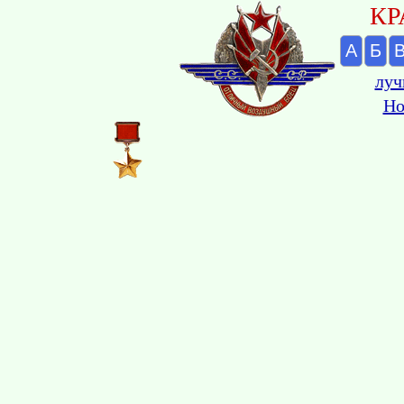
КР
А
Б
луч
Но