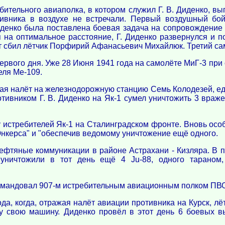
ебительного авиаполка, в котором служил Г. В. Диденко, в
тивника в воздухе не встречали. Первый воздушный бо
денко была поставлена боевая задача на сопровождение
 на оптимальное расстояние, Г. Диденко развернулся и по
т сбил лётчик Порфирий Афанасьевич Михайлюк. Третий сам
первого дня. Уже 28 Июня 1941 года на самолёте МиГ-3 пр
еля Ме-109.
жая налёт на железнодорожную станцию Семь Колодезей, ед
ивником Г. В. Диденко на Як-1 сумел уничтожить 3 враже
 истребителей Як-1 на Сталинградском фронте. Вновь особ
Юнкерса" и "обеспечив ведомому уничтожение ещё одного.
ефтяные коммуникации в районе Астрахани - Кизляра. В 
 уничтожили в тот день ещё 4 Ju-88, одного тараном,
 командовал 907-м истребительным авиационным полком ПВ
да, когда, отражая налёт авиации противника на Курск, л
у свою машину. Диденко провёл в этот день 6 боевых выл