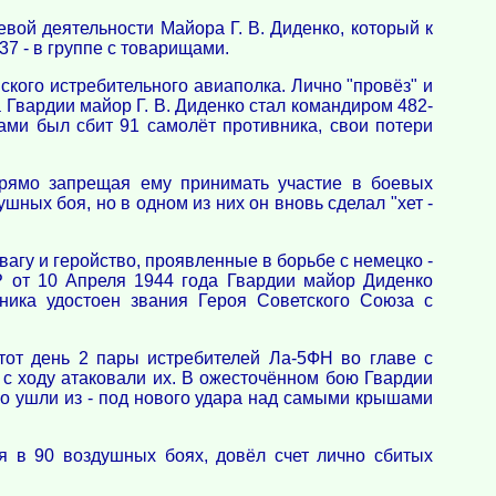
евой деятельности Майора Г. В. Диденко, который к
7 - в группе с товарищами.
ского истребительного авиаполка. Лично "провёз" и
а Гвардии майор Г. В. Диденко стал командиром 482-
ками был сбит 91 самолёт противника, свои потери
прямо запрещая ему принимать участие в боевых
шных боя, но в одном из них он вновь сделал "хет -
агу и геройство, проявленные в борьбе с немецко -
 от 10 Апреля 1944 года Гвардии майор Диденко
ника удостоен звания Героя Советского Союза с
тот день 2 пары истребителей Ла-5ФН во главе с
 с ходу атаковали их. В ожесточённом бою Гвардии
но ушли из - под нового удара над самыми крышами
я в 90 воздушных боях, довёл счет лично сбитых