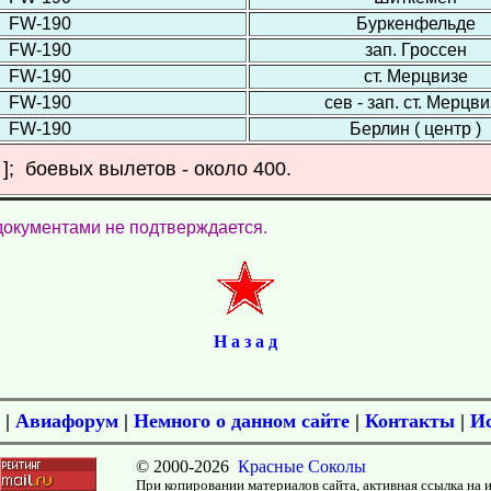
1 FW-190
Буркенфельде
1 FW-190
зап. Гроссен
1 FW-190
ст. Мерцвизе
1 FW-190
сев - зап. ст. Мерцви
1 FW-190
Берлин ( центр )
 ]; боевых вылетов - около 400.
документами не подтверждается.
Н а з а д
|
Авиафорум
|
Немного о данном сайте
|
Контакты
|
И
© 2000-
2026
Красные Соколы
При копировании материалов сайта, активная ссылка на 