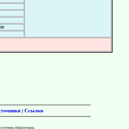
зе
сточники
|
Ссылки
источник обязательна.