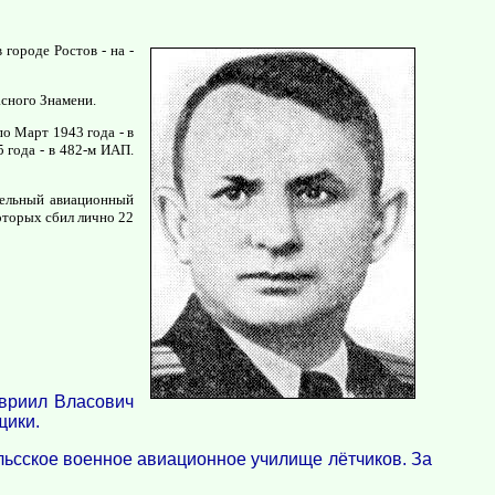
городе Ростов - на -
асного Знамени.
о Март 1943 года - в
 года - в 482-м ИАП.
тельный авиационный
оторых сбил лично 22
авриил Власович
щики.
гельсское военное авиационное училище лётчиков. За