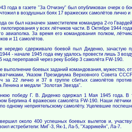
43 года в газете "За Отчизну" был опубликован очерк о бо
чтожил в воздушных боях 17 вражеских самолётов лично и 3
ода он был назначен заместителем командира 2-го Гвардей
 пилотирования у всех лётчиков части. В Октябре 1944 год
го авиаполка. За время его командования полком, лётчи
ков и 11 самолётов.
е нередко сдерживало боевой пыл Диденко, зачастую 
1944 - начале 1945 года ему удалось провести лишь 3 возду
а-5 над переправой через реку Бобёр 3 самолёта FW-190.
е выполнение боевых заданий командования, мужество, отв
ватчиками, Указом Президиума Верховного Совета СССР
ч за 22 лично и 37 в группе сбитых самолётов против
 Ленина и медали "Золотая Звезда".
нюю победу Г. В. Диденко одержал 1 Мая 1945 года. В 
ром Берлина 4 вражеских самолёта FW-190. Наши лётчики
ли по одному неприятельскому самолёту. Уцелевшие поспеш
вершил около 400 успешных боевых вылетов и, участву
оил истребители: МиГ-3, Як-1, Ла-5, "Харрикейн", Ла-7.