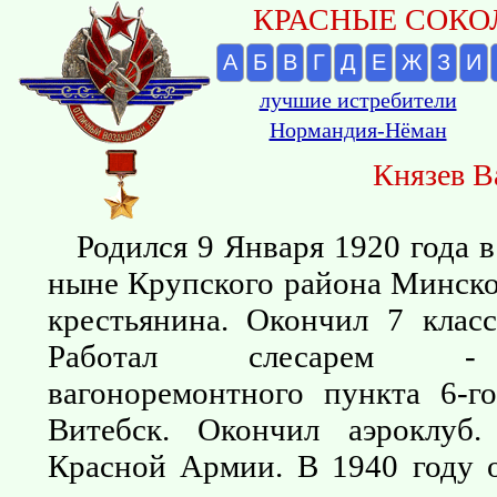
КРАСНЫЕ СОКОЛ
А
Б
В
Г
Д
Е
Ж
З
И
лучшие истребители
Нормандия-Нёман
Князев В
Родился 9 Января 1920 года 
ныне Крупского района Минской
крестьянина. Окончил 7 клас
Работал слесарем - 
вагоноремонтного пункта 6-г
Витебск. Окончил аэроклуб
Красной Армии. В 1940 году 