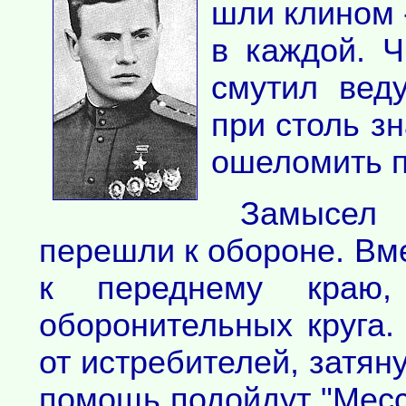
шли клином 
в каждой. Ч
смутил веду
при столь з
ошеломить п
Замысел
перешли к обороне. Вме
к переднему краю
оборонительных круга.
от истребителей, затяну
помощь подойдут "Месс