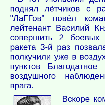
поднял лётчиков с р
"ЛаГГов" повёл кома
лейтенант Василий Кн
совершить 2 боевых 
ракета 3-й раз позвал
полкучили уже в возду
пунктов Благодатное
воздушного наблюде
врага.
Вскоре ко