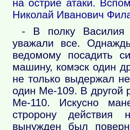
на острие атаки. Вспо
Николай Иванович Фила
- В полку Василия
уважали все. Однажд
ведомому посадить с
машину, комэск один д
не только выдержал не
один Ме-109. В другой 
Ме-110. Искусно ман
стророну действия 
вынужден был поверну