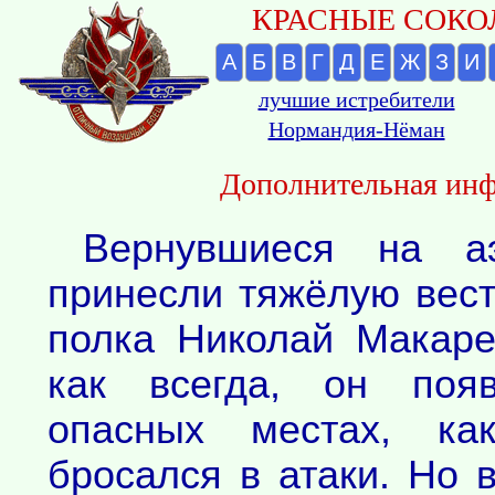
КРАСНЫЕ СОКОЛ
А
Б
В
Г
Д
Е
Ж
З
И
лучшие истребители
Нормандия-Нёман
Дополнительная инф
Вернувшиеся на аэ
принесли тяжёлую вест
полка Николай Макаре
как всегда, он поя
опасных местах, ка
бросался в атаки. Но 