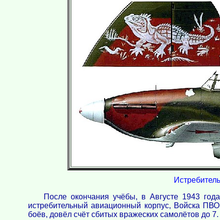
Истребитель 
После окончания учёбы, в Августе 1943 год
истребительный авиационный корпус, Войска ПВО 
боёв, довёл счёт сбитых вражеских самолётов до 7.