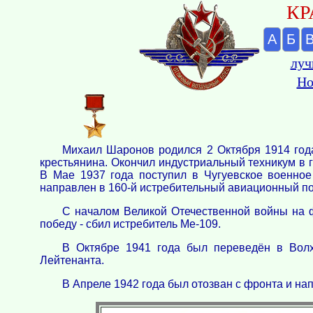
КР
А
Б
луч
Но
Михаил Шаронов родился 2 Октября 1914 года
крестьянина. Окончил индустриальный техникум в г
В Мае 1937 года поступил в Чугуевское военное
направлен в 160-й истребительный авиационный по
С началом Великой Отечественной войны на ф
победу - сбил истребитель Ме-109.
В Октябре 1941 года был переведён в Волх
Лейтенанта.
В Апреле 1942 года был отозван с фронта и на