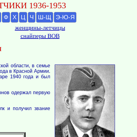
ЧИКИ 1936-1953
Ф
Х
Ц
Ч
Ш-Щ
Э-Ю-Я
женщины-летчицы
снайперы ВОВ
ч
кой области, в семье
года в Красной Армии.
аре 1940 года и был
ронов одержал первую
лк и получил звание