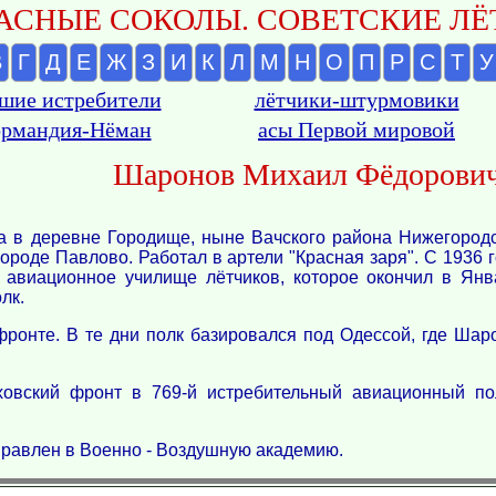
АСНЫЕ СОКОЛЫ. СОВЕТСКИЕ ЛЁТ
В
Г
Д
Е
Ж
З
И
К
Л
М
Н
О
П
Р
С
Т
У
шие истребители
лётчики-штурмовики
рмандия-Нёман
асы Первой мировой
Шаронов Михаил Фёдорови
 в деревне Городище, ныне Вачского района Нижегородс
ороде Павлово. Работал в артели "Красная заря". С 1936 
 авиационное училище лётчиков, которое окончил в Янв
лк.
ронте. В те дни полк базировался под Одессой, где Ша
овский фронт в 769-й истребительный авиационный по
правлен в Военно - Воздушную академию.