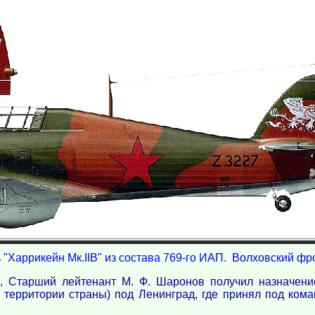
"Харрикейн Мк.IIB" из состава 769-го ИАП. Волховский фро
а, Старший лейтенант М. Ф. Шаронов получил назначени
территории страны) под Ленинград, где принял под ком