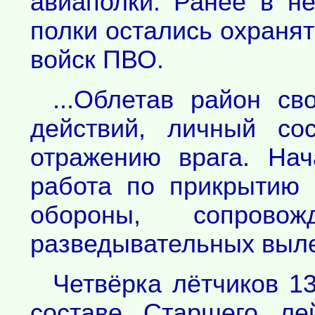
авиаполки. Ранее в н
полки остались охранят
войск ПВО.
...Облетав район св
действий, личный со
отражению врага. На
работа по прикрытию 
обороны, сопрово
разведывательных выле
Четвёрка лётчиков 13
составе Старшего ле