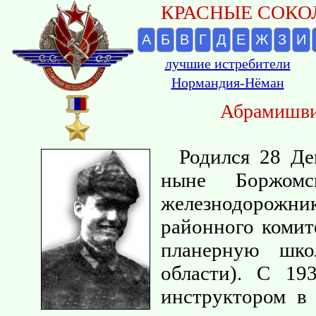
КРАСНЫЕ СОКОЛ
А
Б
В
Г
Д
Е
Ж
З
И
лучшие истребители
Нормандия-Нёман
Абрамишви
Родился 28 Де
ныне Боржомс
железнодорожн
районного комит
планерную шко
области). С 19
инструктором в