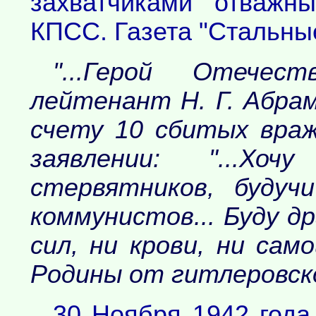
захватчиками отважн
КПСС. Газета "Стальны
"...Герой Отечес
лейтенант Н. Г. Абра
счету 10 сбитых вра
заявлении: "...Хо
стервятников, будуч
коммунистов... Буду д
сил, ни крови, ни сам
Родины от гитлеровск
30 Ноября 1942 года