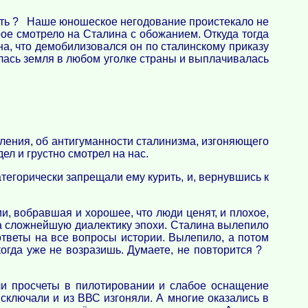
быть ? Наше юношеское негодование проистекало не
рое смотрело на Сталина с обожанием. Откуда тогда
на, что демобилизовался он по сталинскому приказу
ась земля в любом уголке страны и выплачивалась
оления, об антигуманности сталинизма, изгоняющего
ел и грустно смотрел на нас.
категорически запрещали ему курить, и, вернувшись к
ии, вобравшая и хорошее, что люди ценят, и плохое,
ала сложнейшую диалектику эпохи. Сталина вылепило
тветы на все вопросы истории. Вылепило, а потом
икогда уже не возразишь. Думаете, не повторится ?
ли просчеты в пилотировании и слабое оснащение
сключали и из ВВС изгоняли. А многие оказались в