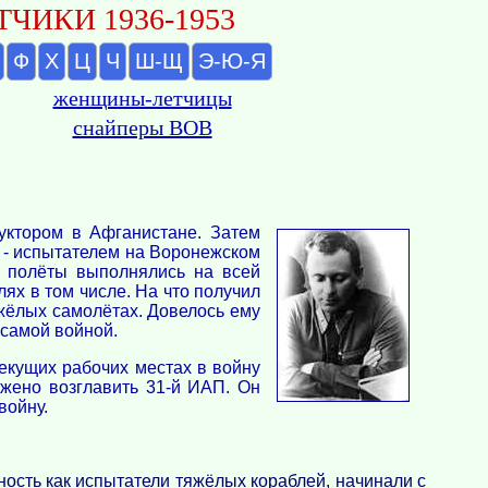
ЧИКИ 1936-1953
Ф
Х
Ц
Ч
Ш-Щ
Э-Ю-Я
женщины-летчицы
снайперы ВОВ
руктором в Афганистане. Затем
 - испытателем на Воронежском
е полёты выполнялись на всей
ях в том числе. На что получил
тяжёлых самолётах. Довелось ему
 самой войной.
текущих рабочих местах в войну
жено возглавить 31-й ИАП. Он
войну.
ость как испытатели тяжёлых кораблей, начинали с