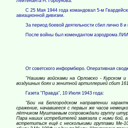
Лейтенанта Н. Горбунова.
С 25 Мая 1944 года командовал 5-м Гвардейс
авиационной дивизии.
За период боевой деятельности сбил лично 8 и 
После войны был комендантом аэродрома ЛИИ.
От советского информбюро. Оперативная сводка
"Нашими войсками на Орловско - Курском и
воздушных боях и зенитной артиллерией сбит 16
Газета "Правда", 10 Июля 1943 года:
"Бои на Белгородском направлении харак
сражение, начавшееся с первых же часов немецк
лётчиком Муштаевым сопровождали группу штурмо
Пара наших истребителей завязала с ними бой,
встретиться ещё с несколькими группами Ме-1