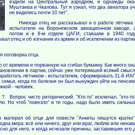
ездили на Центральный аэродром, и однажды оказ
Муштаева и Чкалова. Тут я узнал, что два авиатора у
не виделись почти 10 лет".
Никогда отец не рассказывал и о работе лётчика 
испытателя на Воронежском авиационном заводе, 
потом и в 8-м отделе ЦАГИ, ставшим в 1940 год
вал отец и об изгнании из армии и об исключении из парти
ая поговорка отца.
от времени и порванную на сгибах бумажку. Как много он
тановлении в партии, сейчас уже потерявшей всякий смысл
оработать лётчиком - испытателем, сформировать 31-й ИА
 семья, когда по болезни он был вынужден уйти на пенсию
жкой - человек.
 ? Вопрос чисто риторический. "Кто-то" исключал, "кто-то
зло. Но чтоб "повезло" в те годы, надо было иметь сильны
я материл об отце для повести "Анкеты пишутся кратко"
одна мера: всё или ничего, друг или враг, люблю или ненав
сно для него, и когда исчезали причины, заставившие его 