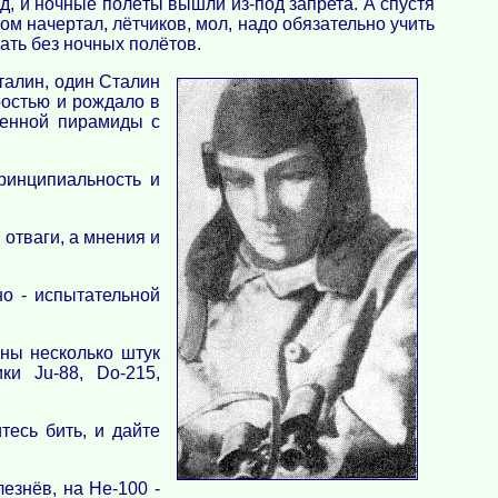
д, и ночные полёты вышли из-под запрета. А спустя
м начертал, лётчиков, мол, надо обязательно учить
ать без ночных полётов.
талин, один Сталин
ростью и рождало в
щенной пирамиды с
ринципиальность и
 отваги, а мнения и
но - испытательной
ены несколько штук
и Ju-88, Do-215,
есь бить, и дайте
езнёв, на Не-100 -