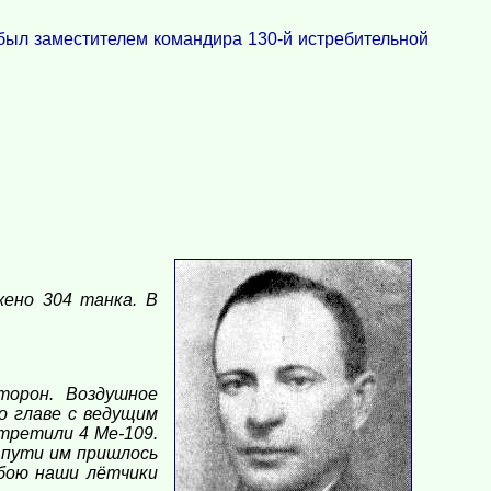
был заместителем командира 130-й истребительной
жено 304 танка. В
торон. Воздушное
о главе с ведущим
третили 4 Ме-109.
 пути им пришлось
бою наши лётчики