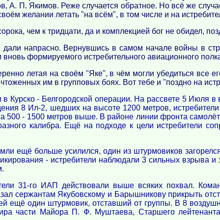
ов, А. П. Якимов. Реже случается обратное. Но всё же случ
воём желании летать "на всём", в том числе и на истребите
сорока, чем к тридцати, да и комплекцией бог не обидел, поз
не дали напрасно. Вернувшись в самом начале войны в стр
ом вновь формируемого истребительного авиационного полка
еренно летая на своём "Яке", в чём могли убедиться все ег
ичтоженных им в групповых боях. Вот тебе и "поздно на ист
и в Курско - Белгородской операции. На рассвете 5 Июля в
ния 8 Ил-2, шедших на высоте 1200 метров, истребители
а 500 - 1500 метров выше. В районе линии фронта самолёт
азного калибра. Ещё на подходе к цели истребители соп
емли ещё больше усилился, один из штурмовиков загорелся
пикирования - истребители наблюдали 3 сильных взрыва и
.
тели 31-го ИАП действовали выше всяких похвал. Кома
азал сержантам Якубовскому и Барышникову прикрыть отс
й ещё один штурмовик, отставший от группы. В 8 воздуш
дира части Майора П. Ф. Муштаева, Старшего лейтенант