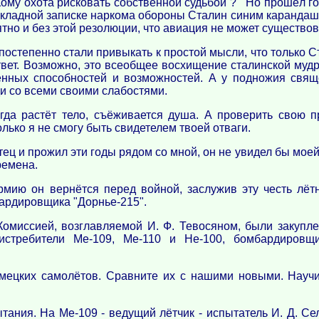
ому охота рисковать собственной судьбой ? Но прошёл го
 докладной записке наркома обороны Сталин синим карандашо
тно и без этой резолюции, что авиация не может существов
постепенно стали привыкать к простой мысли, что только С
твет. Возможно, это всеобщее восхищение сталинской муд
венных способностей и возможностей. А у подножия свя
и со всеми своими слабостями.
гда растёт тело, съёживается душа. А проверить свою п
олько я не смогу быть свидетелем твоей отваги.
тец и прожил эти годы рядом со мной, он не увидел бы моей
ремена.
рмию он вернётся перед войной, заслужив эту честь лёт
бардировщика "Дорнье-215".
Комиссией, возглавляемой И. Ф. Тевосяном, были закупл
стребители Ме-109, Ме-110 и Не-100, бомбардировщик
мецких самолётов. Сравните их с нашими новыми. Научит
ания. На Ме-109 - ведущий лётчик - испытатель И. Д. Сел