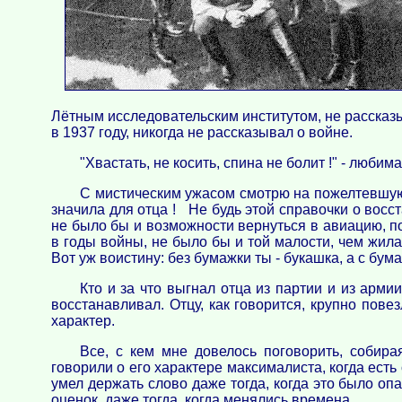
Лётным исследовательским институтом, не рассказы
в 1937 году, никогда не рассказывал о войне.
"Хвастать, не косить, спина не болит !" - любим
С мистическим ужасом смотрю на пожелтевшую 
значила для отца ! Не будь этой справочки о восс
не было бы и возможности вернуться в авиацию, п
в годы войны, не было бы и той малости, чем жила
Вот уж воистину: без бумажки ты - букашка, а с бума
Кто и за что выгнал отца из партии и из армии
восстанавливал. Отцу, как говорится, крупно пове
характер.
Все, с кем мне довелось поговорить, собира
говорили о его характере максималиста, когда есть 
умел держать слово даже тогда, когда это было опа
оценок, даже тогда, когда менялись времена.