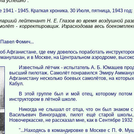
ла успешно".
1941 - 1945. Краткая хроника. 30 Июля, пятница, 1943 год:
тарший лейтенант Н. Е. Глазов во время воздушной разв
молёт - корректировщик. Израсходовав весь боекомплек
Павел Фомич...
об Афганистане, где ему довелось поработать инструкторо
манулахан, и в Москве, на Центральном аэродроме, высоко
Известный лётчик - испытатель А. Б. Юмашев прод
высший пилотаж. Самолёт понравился Эмиру Амманула
Афганистану несколько боевых самолётов, на которых
Кабул.
В этой группе был и мой отец, которому потом
инструктором в лётной школе.
Никогда не слышал от отца, что он был знаком с
Васильевич Виноградов, пилот ещё старой школы
Новочеркасске, не рассказал мне, как в Сентябре 1932
"...Находясь в командировке в Москве с П. Ф. Му