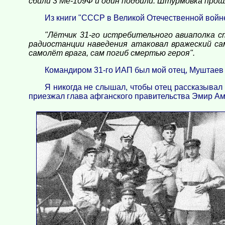
сбили 3 Ме-109Ф и один подбили. Штурмовка прош
Из книги "СССР в Великой Отечественной войне 
"Лётчик 31-го истребительного авиаполка с
радиостанции наведения атаковал вражеский са
самолёт врага, сам погиб смертью героя".
Командиром 31-го ИАП был мой отец, Муштаев 
Я никогда не слышал, чтобы отец рассказывал 
приезжал глава афганского правительства Эмир Ам