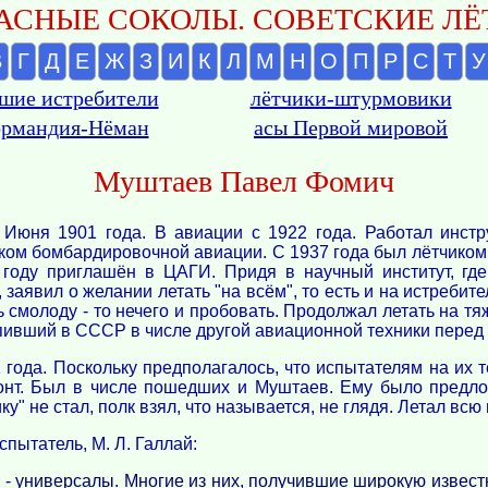
АСНЫЕ СОКОЛЫ. СОВЕТСКИЕ ЛЁТ
В
Г
Д
Е
Ж
З
И
К
Л
М
Н
О
П
Р
С
Т
У
шие истребители
лётчики-штурмовики
рмандия-Нёман
асы Первой мировой
Муштаев Павел Фомич
7 Июня 1901 года. В авиации с 1922 года. Работал инст
ком бомбардировочной авиации. С 1937 года был лётчиком
 году приглашён в ЦАГИ. Придя в научный институт, гд
аявил о желании летать "на всём", то есть и на истребител
ль смолоду - то нечего и пробовать. Продолжал летать на 
ивший в СССР в числе другой авиационной техники перед
 года. Поскольку предполагалось, что испытателям на их 
ронт. Был в числе пошедших и Муштаев. Ему было предло
у" не стал, полк взял, что называется, не глядя. Летал всю 
спытатель, М. Л. Галлай:
- универсалы. Многие из них, получившие широкую известн