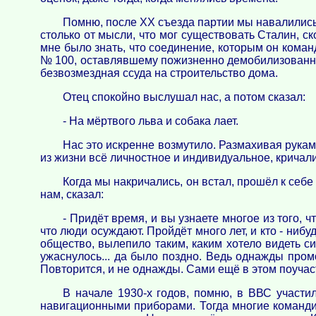
Помню, после ХХ съезда партии мы навалились 
столько от мысли, что мог существовать Сталин, с
мне было знать, что соединение, которым он коман
№ 100, оставлявшему пожизненно демобилизованно
безвозмездная ссуда на строительство дома.
Отец спокойно выслушал нас, а потом сказал:
- На мёртвого льва и собака лает.
Нас это искренне возмутило. Размахивая рукам
из жизни всё личностное и индивидуальное, кричали,
Когда мы накричались, он встал, прошёл к себе 
нам, сказал:
- Придёт время, и вы узнаете многое из того, 
что люди осуждают. Пройдёт много лет, и кто - ни
общество, вылепило таким, каким хотело видеть 
ужаснулось... да было поздно. Ведь однажды промо
Повторится, и не однажды. Сами ещё в этом поучас
В начале 1930-х годов, помню, в ВВС участ
навигационными приборами. Тогда многие командир