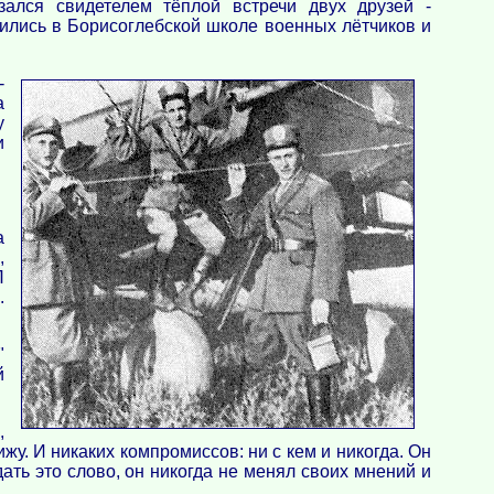
ался свидетелем тёплой встречи двух друзей -
чились в Борисоглебской школе военных лётчиков и
-
а
у
и
а
,
П
.
"
й
,
ижу. И никаких компромиссов: ни с кем и никогда. Он
дать это слово, он никогда не менял своих мнений и