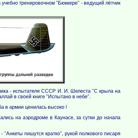
а учебно тренировочном "Бюккере" - ведущий лётчик
тчика - испытателя СССР И. И. Шелеста "С крыла на
ллай в своей книге "Испытано в небе".
ба в армии ценилась высоко !
ались на аэродроме в Каунасе, за сутки до начала
 - "Анкеты пишутся кратко", рукой полкового писаря