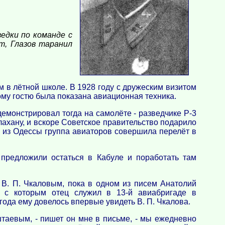
едки по команде с
т, Глазов таранил
м в лётной школе. В 1928 году с дружеским визитом
му гостю была показана авиационная техника.
емонстрировал тогда на самолёте - разведчике Р-3
хану, и вскоре Советское правительство подарило
 из Одессы группа авиаторов совершила перелёт в
 предложили остаться в Кабуле и поработать там
 В. П. Чкаловым, пока в одном из писем Анатолий
, с которым отец служил в 13-й авиабригаде в
 года ему довелось впервые увидеть В. П. Чкалова.
штаевым, - пишет он мне в письме, - мы ежедневно