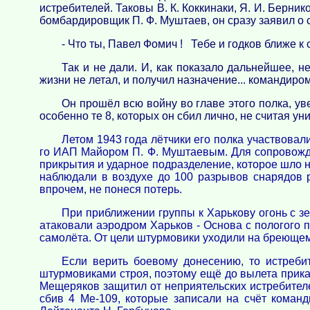
истребителей. Таковы В. К. Коккинаки, Я. И. Берник
бомбардировщик П. Ф. Муштаев, он сразу заявил о с
- Что ты, Павел Фомич ! Тебе и годков ближе к 
Так и не дали. И, как показало дальнейшее, 
жизни не летал, и получил назначение... командир
Он прошёл всю войну во главе этого полка, ув
особенно те 8, которых он сбил лично, не считая ун
Летом 1943 года лётчики его полка участвовал
го ИАП Майором П. Ф. Муштаевым. Для сопровожде
прикрытия и ударное подразделение, которое шло н
наблюдали в воздухе до 100 разрывов снарядов р
впрочем, не понеся потерь.
При приближении группы к Харькову огонь с з
атаковали аэродром Харьков - Основа с пологого 
самолёта. От цели штурмовики уходили на бреющем
Если верить боевому донесению, то истреби
штурмовиками строя, поэтому ещё до вылета прик
Мещеряков защитил от неприятельских истребителе
сбив 4 Ме-109, которые записали на счёт коман