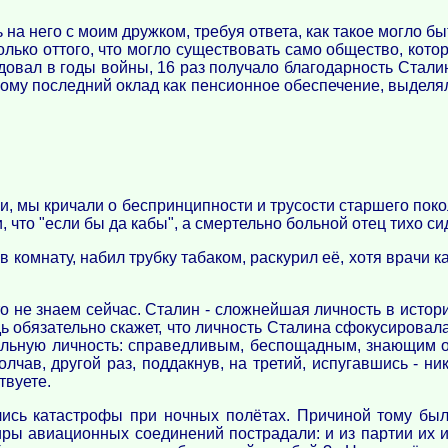
на него с моим дружком, требуя ответа, как такое могло 
колько оттого, что могло существовать само общество, кото
довал в годы войны, 16 раз получало благодарность Стали
му последний оклад как пенсионное обеспечение, выделял
и, мы кричали о беспринципности и трусости старшего пок
 что "если бы да кабы", а смертельно больной отец тихо сид
в комнату, набил трубку табаком, раскурил её, хотя врачи 
что не знаем сейчас. Сталин - сложнейшая личность в истор
будь обязательно скажет, что личность Сталина сфокусиров
сильную личность: справедливым, беспощадным, знающим о
лчав, другой раз, поддакнув, на третий, испугавшись - н
твуете.
ились катастрофы при ночных полётах. Причиной тому бы
ы авиационных соединений пострадали: и из партии их и