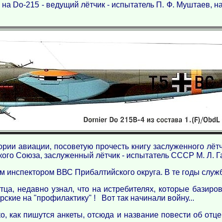
 на Do-215 - ведущий лётчик - испытатель П. Ф. Муштаев, н
стории авиации, посоветую прочесть книгу заслуженного лё
ого Союза, заслуженный лётчик - испытатель СССР М. Л. Га
им инспектором ВВС Прибалтийского округа. В те годы служ
ца, недавно узнал, что на истребителях, которые базиров
ские на "профилактику" ! Вот так начинали войну...
о, как пишутся анкеты, отсюда и название повести об отце