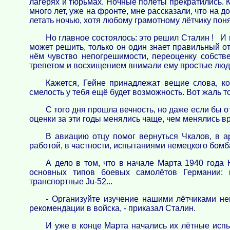
лагерях и тюрьмах. Ночные полёты прекратились. К
много лет, уже на фронте, мне рассказали, что на
летать ночью, хотя любому грамотному лётчику поня
Но главное состоялось: это решил Сталин ! И 
может решить, только он один знает правильный о
нём чувство непогрешимости, переоценку собст
трепетом и восхищением внимали ему простые люд
Кажется, Гейне принадлежат вещие слова, ко
смелость у тебя ещё будет возможность. Вот жаль т
С того дня прошла вечность, но даже если бы о
оценки за эти годы менялись чаще, чем менялись в
В авиацию отцу помог вернуться Чкалов, в а
работой, в частности, испытаниями немецкого бом
А дело в том, что в начале Марта 1940 года 
основных типов боевых самолётов Германии: и
транспортные Ju-52...
- Организуйте изучение нашими лётчиками не
рекомендации в войска, - приказал Сталин.
И уже в конце Марта начались их лётные испыт