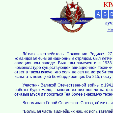
КР
А
Б
луч
Но
Лётчик - истребитель, Полковник. Родился 2
командовал 46-м авиационным отрядом, был лётчи
авиационном заводе. Был там замечен и в 1938
номенклатуре существующей авиационной техники, з
ответ в таком ключе, что если не сел на истребите
испытать немецкий бомбардировщик Do-215, поступ
Участник Великой Отечественной войны с 1941
работы будет мало, - многие из них пошли на ф
отказываться и проситься "на более знакомую техник
Вспоминает Герой Советского Союза, лётчик - и
"Большая часть виднейших наших испытателей 