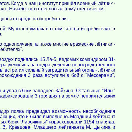
ается. Когда в наш институт пришёл военный лётчик -
лях. Начальство отнеслось к этому скептически:
дновато вроде на истребители...
ой, Муштаев умолчал о том, что на истребителях в
.
о однополчане, а также многие вражеские лётчики -
ребителях".
 воздух поднялись 15 Ла-5, ведомых командиром 31-
 разделились на подразделение непосредственного
ы встретил сильный заградительный огонь - лётчики
ровождения 3 раза вступили в бой с "Мессерами",
 и упал в 6 км западнее Зайкина. Остальные "Илы"
 зафиксировали 3 горящих на земле неприятельских
ндир полка предвидел возможность несоблюдения
тающих, что и было выполнено. Младший лейтенант
ных боях "Лавочкины" израсходовали 1154 снаряда,
а В. Кравцова, Младшего лейтенанта М. Цыкина и