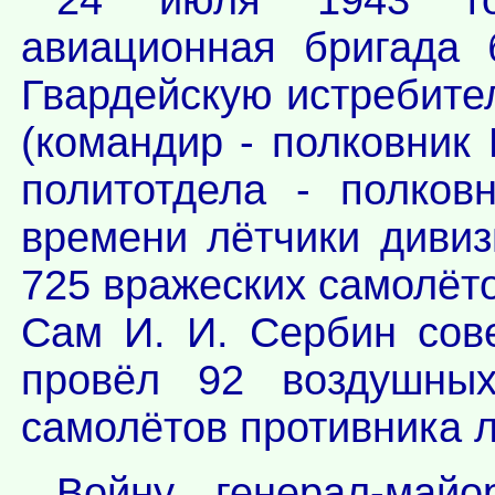
24 июля 1943 год
авиационная бригада 
Гвардейскую истребит
(командир - полковник 
политотдела - полков
времени лётчики диви
725 вражеских самолёто
Сам И. И. Сербин сов
провёл 92 воздушны
самолётов противника л
Войну генерал-май