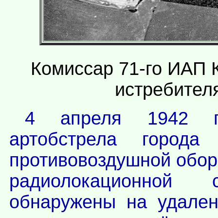
Комиссар 71-го ИАП 
истребителя
4 апреля 1942 го
артобстрела горо
противовоздушной обо
радиолокационной
обнаружены на удален