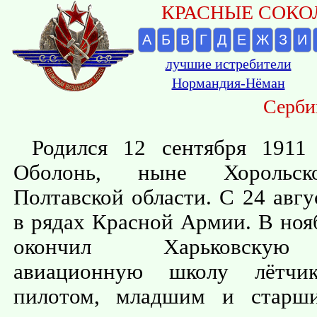
КРАСНЫЕ СОКОЛ
А
Б
В
Г
Д
Е
Ж
З
И
лучшие истребители
Нормандия-Нёман
Серби
Родился 12 сентября 1911
Оболонь, ныне Хорольск
Полтавской области. С 24 авгу
в рядах Красной Армии. В ноя
окончил Харьковску
авиационную школу лётчи
пилотом, младшим и старши