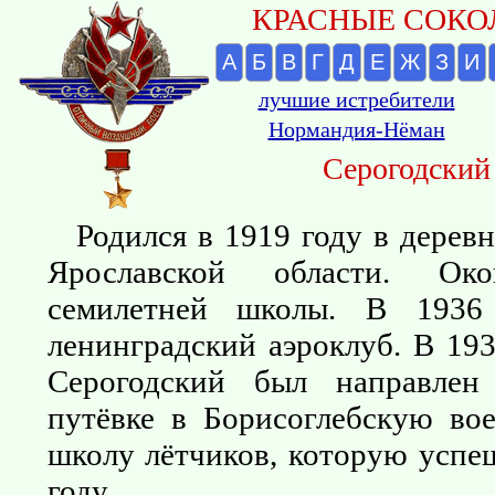
КРАСНЫЕ СОКОЛ
А
Б
В
Г
Д
Е
Ж
З
И
лучшие истребители
Нормандия-Нёман
Серогодский
Родился в 1919 году в дерев
Ярославской области. Ок
семилетней школы. В 1936
ленинградский аэроклуб. В 193
Серогодский был направлен
путёвке в Борисоглебскую в
школу лётчиков, которую успе
году.