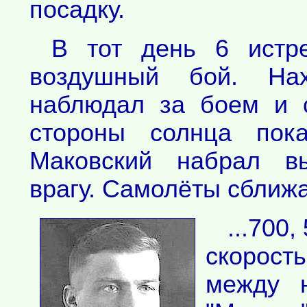
посадку.
В тот день 6 истре
воздушный бой. Нах
наблюдал за боем и 
стороны солнца пок
Маковский набрал вы
врагу. Самолёты сближа
...700
скорос
между 