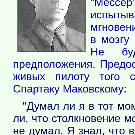
"Мессе
испытыв
мгновен
в мозгу
Не бу
предположения. Предо
живых пилоту того с
Спартаку Маковскому:
"Думал ли я в тот мо
ли, что столкновение 
не думал. Я знал, что 