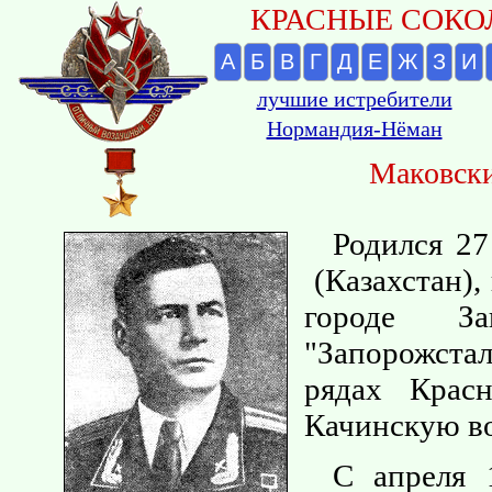
КРАСНЫЕ СОКОЛ
А
Б
В
Г
Д
Е
Ж
З
И
лучшие истребители
Нормандия-Нёман
Маковск
Родился 27
(Казахстан),
городе За
"Запорожстал
рядах Крас
Качинскую в
С апреля 