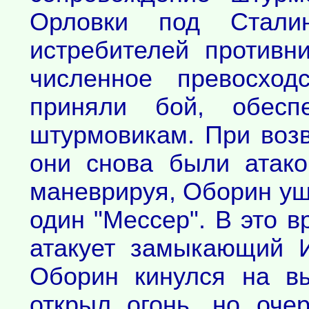
Орловки под Стали
истребителей противн
численное превосход
приняли бой, обесп
штурмовикам. При воз
они снова были атако
маневрируя, Оборин ушё
один "Мессер". В это в
атакует замыкающий И
Оборин кинулся на вы
открыл огонь, но оч