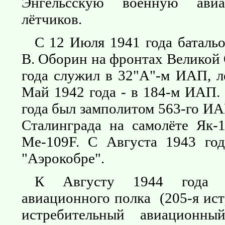
Энгельсскую военную ави
лётчиков.
С 12 Июля 1941 года баталь
В. Оборин на фронтах Великой
года служил в 32"А"-м ИАП, л
Май 1942 года - в 184-м ИАП.
года был замполитом 563-го ИА
Сталинграда на самолёте Як-
Ме-109F. С Августа 1943 го
"Аэрокобре".
К Августу 1944 года ко
авиационного полка (205-я ист
истребительный авиационн