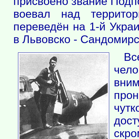
присвоено звание Подп
воевал над террито
переведён на 1-й Украи
в Львовско - Сандомирс
Вс
че
вним
прон
чутк
дос
скр