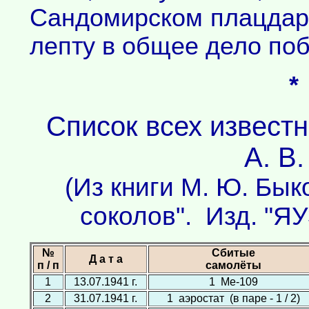
Сандомирском плацдар
лепту в общее дело поб
*
Список всех извест
А. В
(Из книги М. Ю. Бык
соколов". Изд. "ЯУ
№
Сбитые
Д а т а
п / п
самолёты
1
13.07.1941 г.
1 Ме-109
2
31.07.1941 г.
1 аэростат (в паре - 1 / 2)