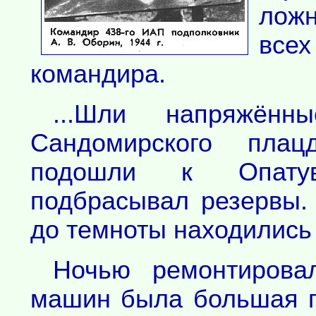
ложн
все
командира.
...Шли напряжён
Сандомирского плац
подошли к Опатув
подбрасывал резервы.
до темноты находились 
Ночью ремонтирова
машин была большая п