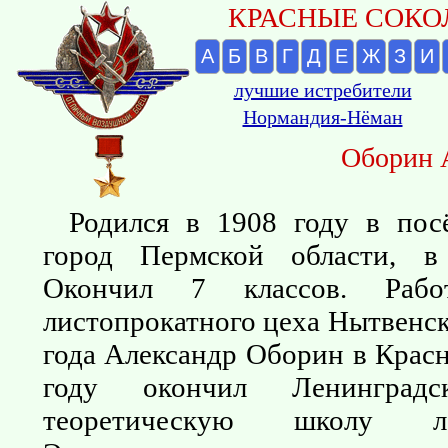
КРАСНЫЕ СОКОЛ
А
Б
В
Г
Д
Е
Ж
З
И
лучшие истребители
Нормандия-Нёман
Оборин 
Родился в 1908 году в пос
город Пермской области, в 
Окончил 7 классов. Рабо
листопрокатного цеха Нытвенск
года Александр Оборин в Крас
году окончил Ленинград
теоретическую школу лё