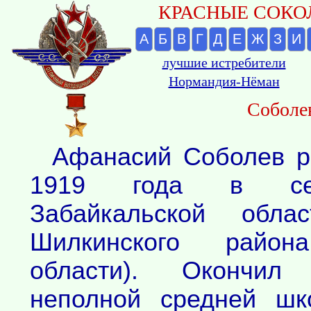
КРАСНЫЕ СОКОЛ
А
Б
В
Г
Д
Е
Ж
З
И
лучшие истребители
Нормандия-Нёман
Соболе
Афанасий Соболев р
1919 года в се
Забайкальской обл
Шилкинского район
области). Окончил
неполной средней шк