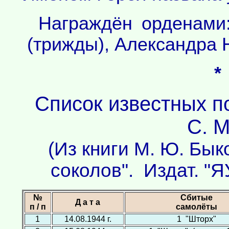
Награждён орденами:
(трижды), Александра 
*
Список известных п
С. 
(Из книги М. Ю. Бык
соколов". Издат. "Я
№
Сбитые
Д а т а
п / п
самолёты
1
14.08.1944 г.
1 "Шторх"