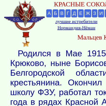
КРАСНЫЕ СОКОЛ
А
Б
В
Г
Д
Е
Ж
З
И
лучшие истребители
Нормандия-Нёман
Мальцев 
Родился в Мае 1915
Крюково, ныне Борисо
Белгородской облас
крестьянина. Окончил
школу ФЗУ, работал то
года в рядах Красной 