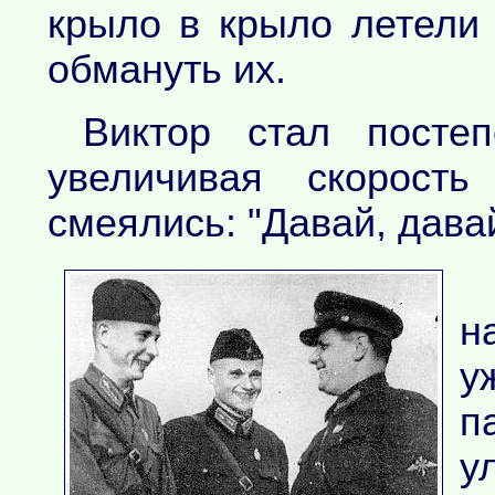
крыло в крыло летели
обмануть их.
Виктор стал постеп
увеличивая скорост
смеялись: "Давай, дава
н
у
п
у