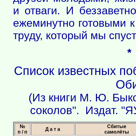
и отваги. И беззаветн
ежеминутно готовыми к
труду, который мы спус
*
Список известных поб
Оби
(Из книги М. Ю. Бык
соколов". Издат. "Я
№
Сбитые
Д а т а
п / п
самолёты