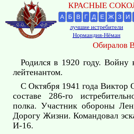
КРАСНЫЕ СОКОЛ
А
Б
В
Г
Д
Е
Ж
З
И
лучшие истребители
Нормандия-Нёман
Обиралов В
Родился в 1920 году. Войну
лейтенантом.
С Октября 1941 года Виктор 
составе 286-го истребительн
полка. Участник обороны Лен
Дорогу Жизни. Командовал эска
И-16.