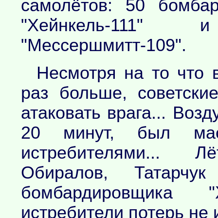
самолётов: 50 бомба
"Хейнкель-111"
"Мессершмитт-109".
Несмотря на то что 
раз больше, советски
атаковать врага... Во
20 минут, был мас
истребителями... Л
Обиралов, Татарч
бомбардировщика "Х
истребители потерь не 