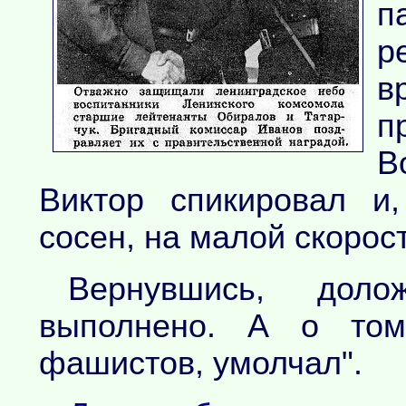
п
р
в
В
Виктор спикировал и
сосен, на малой скорос
Вернувшись, дол
выполнено. А о том
фашистов, умолчал".