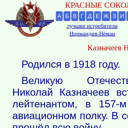
КРАСНЫЕ СОКОЛ
А
Б
В
Г
Д
Е
Ж
З
И
лучшие истребители
Нормандия-Нёман
Казначеев 
Родился в 1918 году.
Великую Отечест
Николай Казначеев в
лейтенантом, в 157-м
авиационном полку. В с
прошёл всю войну.