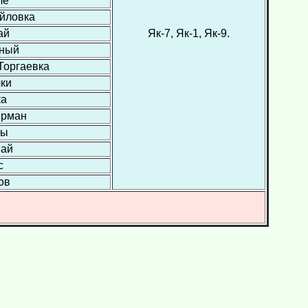
ле
айловка
ай
Як-7, Як-1, Як-9.
ьный
 Торгаевка
чки
ка
керман
ры
най
с
ов