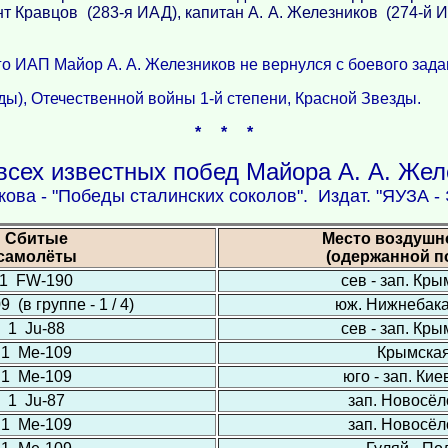
т Кравцов (283-я ИАД), капитан А. А. Железников (274-й 
го ИАП Майор А. А. Железников не вернулся с боевого зада
ы), Отечественной войны 1-й степени, Красной Звезды.
* * *
всех известных побед Майора А. А. Жел
кова - "Победы сталинских соколов". Издат. "ЯУЗА -
Сбитые
Место воздушн
самолёты
(одержанной п
1 FW-190
сев - зап. Кр
 (в группе - 1 / 4)
юж. Нижнебак
1 Ju-88
сев - зап. Кр
1 Ме-109
Крымска
1 Ме-109
юго - зап. Кие
1 Ju-87
зап. Новосёл
1 Ме-109
зап. Новосёл