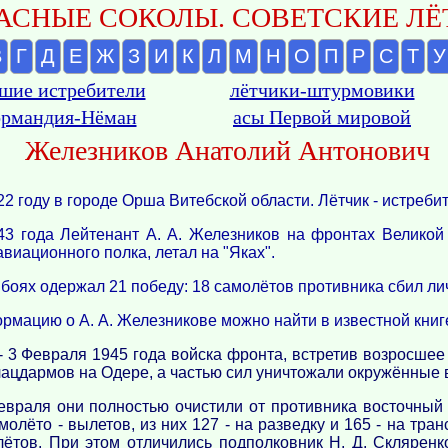
АСНЫЕ СОКОЛЫ. СОВЕТСКИЕ ЛЁТ
В
Г
Д
Е
Ж
З
И
К
Л
М
Н
О
П
Р
С
Т
У
шие истребители
лётчики-штурмовики
рмандия-Нёман
асы Первой мировой
Железников Анатолий Антонович
2 году в городе Орша Витебской области. Лётчик - истребит
3 года Лейтенант А. А. Железников на фронтах Великой
виационного полка, летал на "Яках".
боях одержал 21 победу: 18 самолётов противника сбил личн
рмацию о А. А. Железникове можно найти в известной книг
 - 3 Февраля 1945 года войска фронта, встретив возросше
ацдармов на Одере, а частью сил уничтожали окружённые
евраля они полностью очистили от противника восточный 
молёто - вылетов, из них 127 - на разведку и 165 - на тр
лётов. При этом отличились подполковник Н. Д. Скляренк