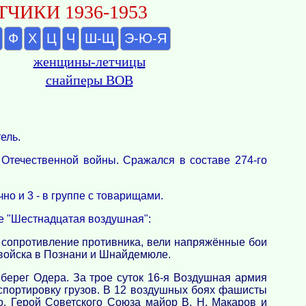
ЧИКИ 1936-1953
Ф
Х
Ц
Ч
Ш-Щ
Э-Ю-Я
женщины-летчицы
снайперы ВОВ
ель.
 Отечественной войны. Сражался в составе 274-го
о и 3 - в группе с товарищами.
е "Шестнадцатая воздушная":
е сопротивление противника, вели напряжённые бои
 войска в Познани и Шнайдемюле.
берег Одера. За трое суток 16-я Воздушная армия
анспортировку грузов. В 12 воздушных боях фашисты
о, Герой Советского Союза майор В. Н. Макаров и