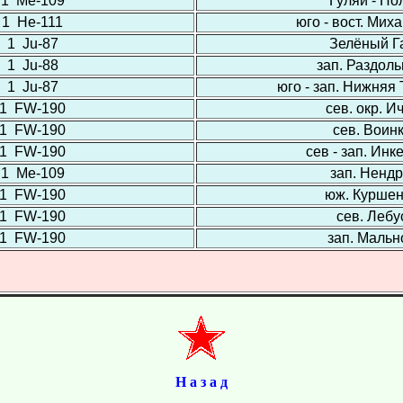
1 Ме-109
Гуляй - По
1 Не-111
юго - вост. Мих
1 Ju-87
Зелёный Г
1 Ju-88
зап. Раздол
1 Ju-87
юго - зап. Нижняя
1 FW-190
сев. окр. И
1 FW-190
сев. Воин
1 FW-190
сев - зап. Ин
1 Ме-109
зап. Ненд
1 FW-190
юж. Курше
1 FW-190
сев. Лебу
1 FW-190
зап. Мальн
Н а з а д