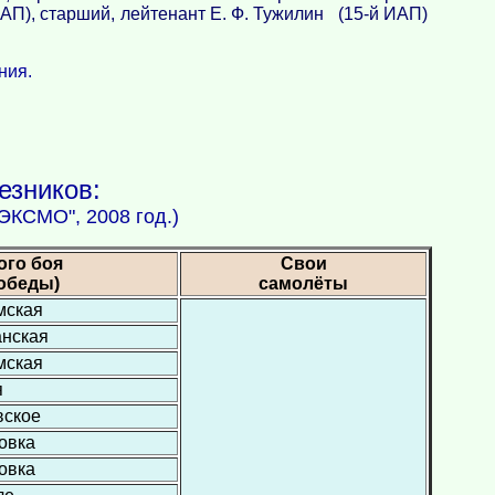
ИАП), старший, лейтенант Е. Ф. Тужилин (15-й ИАП)
ния.
езников:
 ЭКСМО", 2008 год.)
ого боя
Свои
обеды)
самолёты
ымская
анская
ымская
я
вское
овка
овка