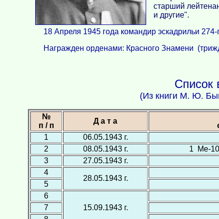
старший лейтенан
и другие".
18 Апреля 1945 года командир эскадрильи 274-
Награжден орденами: Красного Знамени (трижд
Список 
(Из книги М. Ю. Бы
№
Д а т а
п / п
1
06.05.1943 г.
2
08.05.1943 г.
1 Ме-109
3
27.05.1943 г.
4
28.05.1943 г.
5
6
7
15.09.1943 г.