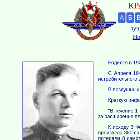
КР
А
Б
луч
Но
Родился в 192
С Апреля 194
истребительного а
В воздушных 
Краткую инфо
"В течение 1
за расширение пл
К исходу 3 Ф
произвела 380 са
потеряли 8 само