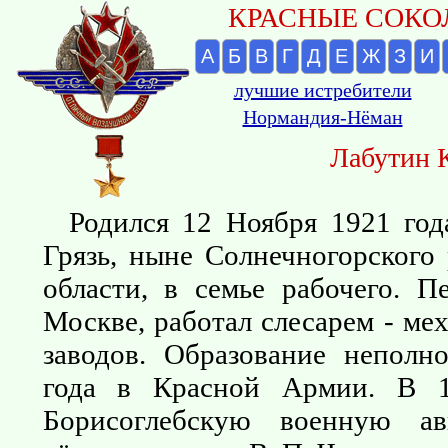
КРАСНЫЕ СОКОЛ
А
Б
В
Г
Д
Е
Ж
З
И
лучшие истребители
Нормандия-Нёман
Лабутин 
Родился 12 Ноября 1921 год
Грязь, ныне Солнечногорского
области, в семье рабочего. 
Москве, работал слесарем - ме
заводов. Образование неполн
года в Красной Армии. В 1
Борисоглебскую военную а