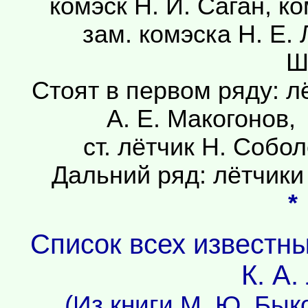
комэск Н. И. Саган, к
зам. комэска Н. Е. 
Ш
Стоят в первом ряду: л
А. Е. Макогонов, 
ст. лётчик Н. Собол
Дальний ряд: лётчики М
*
Список всех известн
К. А.
(Из книги М. Ю. Бык