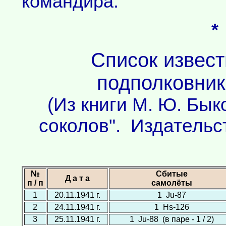
командира.
*
Список извес
подполковник
(Из книги М. Ю. Бык
соколов". Издательс
№
Сбитые
Д а т а
п / п
самолёты
1
20.11.1941 г.
1 Ju-87
2
24.11.1941 г.
1 Hs-126
3
25.11.1941 г.
1 Ju-88 (в паре - 1 / 2)