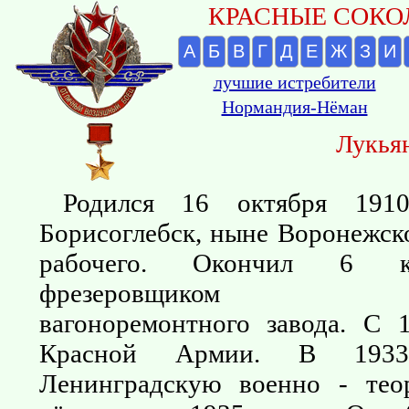
КРАСНЫЕ СОКОЛ
А
Б
В
Г
Д
Е
Ж
З
И
лучшие истребители
Нормандия-Нёман
Лукья
Родился 16 октября 191
Борисоглебск, ныне Воронежско
рабочего. Окончил 6 кл
фрезеровщиком Бори
вагоноремонтного завода. С 
Красной Армии. В 1933
Ленинградскую военно - тео