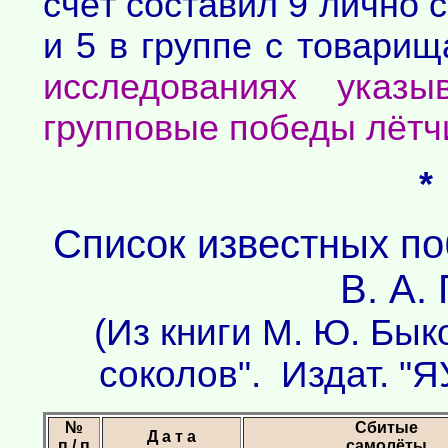
счёт составил 9 лично 
и 5 в группе с товар
исследованиях ука
групповые победы лётчи
*
Список известных п
В. А.
(Из книги М. Ю. Бык
соколов". Издат. "Я
№
Сбитые
Д а т а
п / п
самолёты