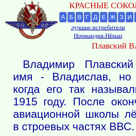
КРАСНЫЕ СОКОЛ
А
Б
В
Г
Д
Е
Ж
З
И
лучшие истребители
Нормандия-Нёман
Плавский В
Владимир Плавски
имя - Владислав, но
когда его так называ
1915 году. После око
авиационной школы лё
в строевых частях ВВС.