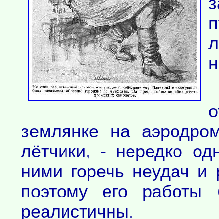
з
п
н
о
землянке на аэродро
лётчики, - нередко о
ними горечь неудач и 
поэтому его работы 
реалистичны.