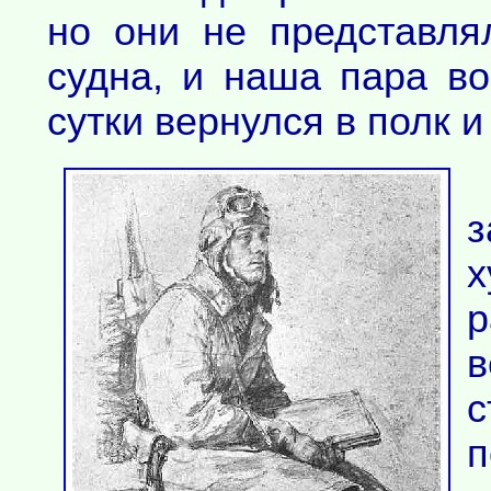
но они не представля
судна, и наша пара во
сутки вернулся в полк 
з
х
р
в