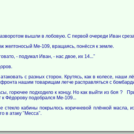
разворотом вышли в лобовую. С первой очереди Иван среза
как желтоносый Ме-109, вращаясь, понёсся к земле.
ато, - подумал Иван, - нас двое, их 14..."
доров.
таковать с разных сторон. Крутясь, как в колесе, наши л
ах фронта нашим товарищам легче расправляться с бомбар
ы, горючее подходило к концу. Но как выйти из боя ? При
 к Фёдорову подобрался Ме-109...
е стекло кабины покрылось коричневой плёнкой масла, из
о в атаку "Месса".