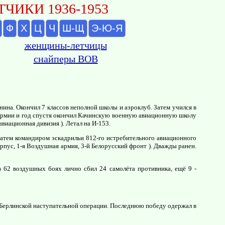
ЧИКИ 1936-1953
Ф
Х
Ц
Ч
Ш-Щ
Э-Ю-Я
женщины-летчицы
снайперы ВОВ
нина. Окончил 7 классов неполной школы и аэроклуб. Затем учился в
 Армии и год спустя окончил Качинскую военную авиационную школу
виационная дивизия ). Летал на И-153.
затем командиром эскадрильи 812-го истребительного авиационного
пус, 1-я Воздушная армия, 3-й Белорусский фронт ). Дважды ранен.
в 62 воздушных боях лично сбил 24 самолёта противника, ещё 9 -
в Берлинской наступательной операции. Последнюю победу одержал в