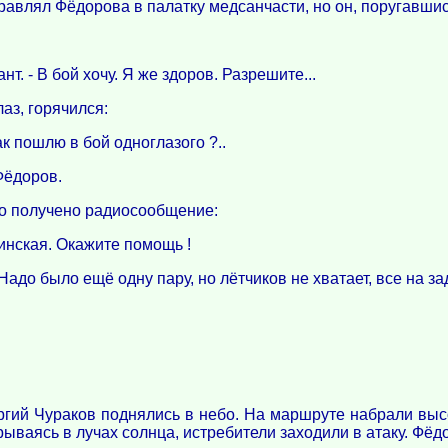
авлял Фёдорова в палатку медсанчасти, но он, поругавшис
нт. - В бой хочу. Я же здоров. Разрешите...
аз, горячился:
к пошлю в бой одноглазого ?..
Фёдоров.
ло получено радиосообщение:
инская. Окажите помощь !
Надо было ещё одну пару, но лётчиков не хватает, все на за
ргий Чураков поднялись в небо. На маршруте набрали высо
рываясь в лучах солнца, истребители заходили в атаку. Фё