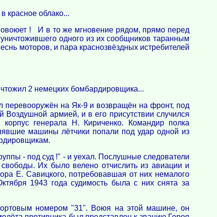
в красное облако...
повоюет ! И в то же мгновение рядом, прямо перед
а, уничтожившего одного из их сообщников таранным
песнь моторов, и пара краснозвёздных истребителей
ичтожил 2 немецких бомбардировщика...
л перевооружён на Як-9 и возвращён на фронт, под
 Воздушной армией, и в его присутствии случился
 корпус генерала Н. Кириченко. Командир полка
гонявшие машины лётчики попали под удар одной из
ардировщикам.
ппы - под суд !" - и уехал. Послушные следователи
 свободы. Их было велено отчислить из авиации и
кора Е. Савицкого, потребовавшая от них немалого
Октября 1943 года судимость была с них снята за
бортовым номером "31". Воюя на этой машине, он
амолёта противника был представлен к званию Героя