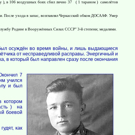
ку ), в 106 воздушных боях сбил лично 37 ( 1 тараном ) самолётов
. После ухода в запас, возглавлял Черкасский обком ДОСААФ. Умер
а службу Родине в Вооружённых Силах СССР" 3-й степени; медалями.
в был осуждён во время войны, и лишь выдающиеся
 лётчика от несправедливой расправы. Энергичный и
ка, в который был направлен сразу после окончания
Окончил 7
им учился
олу и был
в котором
асть ) на
ый боевой
гудят, как