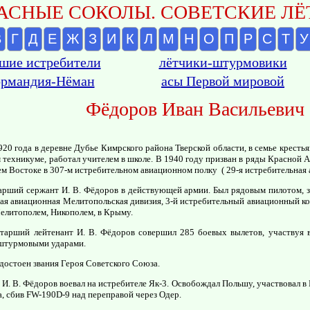
АСНЫЕ СОКОЛЫ. СОВЕТСКИЕ ЛЁТ
В
Г
Д
Е
Ж
З
И
К
Л
М
Н
О
П
Р
С
Т
У
шие истребители
лётчики-штурмовики
рмандия-Нёман
асы Первой мировой
Фёдоров Иван Васильевич
920 года в деревне Дубье Кимрского района Тверской области, в семье крестья
техникуме, работал учителем в школе. В 1940 году призван в ряды Красной
м Востоке в 307-м истребительном авиационном полку ( 29-я истребительная а
тарший сержант И. В. Фёдоров в действующей армии. Был рядовым пилотом, 
ная авиационная Мелитопольская дивизия, 3-й истребительный авиационный кор
елитополем, Никополем, в Крыму.
старший лейтенант И. В. Фёдоров совершил 285 боевых вылетов, участвуя 
штурмовыми ударами.
удостоен звания Героя Советского Союза.
 И. В. Фёдоров воевал на истребителе Як-3. Освобождал Польшу, участвовал 
а, сбив FW-190D-9 над переправой через Одер.