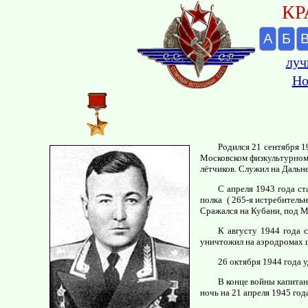
КР
А
Б
луч
Но
Родился 21 сентября 1
Московском физкультурном 
лётчиков. Служил на Дальне
С апреля 1943 года с
полка ( 265-я истребитель
Сражался на Кубани, под М
К августу 1944 года 
уничтожил на аэродромах 
26 октября 1944 года 
В конце войны капитан
ночь на 21 апреля 1945 год