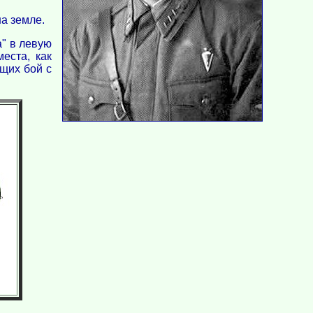
на земле.
а" в левую
еста, как
ущих бой с