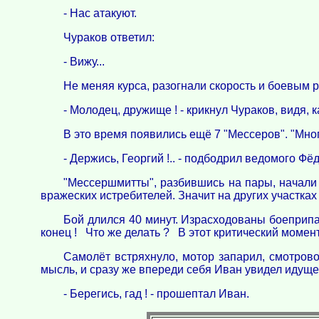
- Нас атакуют.
Чураков ответил:
- Вижу...
Не меняя курса, разогнали скорость и боевым 
- Молодец, дружище ! - крикнул Чураков, видя, 
В это время появились ещё 7 "Meссеров". "Многов
- Держись, Георгий !.. - подбодрил ведомого Фё
"Мессершмитты", разбившись на пары, начали а
вражеских истребителей. Значит на других участк
Бой длился 40 минут. Израсходованы боеприпас
конец ! Что же делать ? В этот критический момент
Самолёт встряхнуло, мотор запарил, смотрово
мысль, и сразу же впереди себя Иван увидел идущег
- Берегись, гад ! - прошептал Иван.