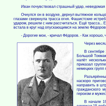
Иван почувствовал страшный удар, неведомая си
Очнулся он в воздухе, дернул вытяжное кольц
глазами сверкнула трасса огня. Фашистские истреб
ударом, решили с ним рассчитаться. Ещё трасса...
встала в круг над опускающимся на землю Фёдоров
- Дорогие мои, - кричал Фёдоров. - Как хорошо,
Через месяц
В сентябре 
Большой Токмак
налёт нескольк
приказал групп
немецких групп 
Разъярённый
наскоро пригов
направить в шт
гражданского м
героизм и мужес
В начале 1
одержал 15 побе