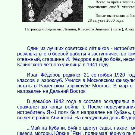
Всего за время войны 
противника, ещё 9 - уничт
После окончания войны
28 августа 2000 года.
Награждён орденами: Ленина, Красного Знамени ( пять ), Алек
Один из лучших советских лётчиков - истреб
результаты его боевой работы и заступничество ко
отважный, старшина И. Фёдоров ещё до боёв, несмо
Качинского лётного училища в 1941 году.
Иван Фёдоров родился 21 сентября 1920 год
классов и аэроклуб. Учился в Московском физкуль
летать в Раменском аэроклубе Москвы. В марте
направлен на Дальний Восток.
В декабре 1942 года в составе эскадрильи 
сражался до конца войны ). После переучивани
истребитель Як-1 полк был направлен на Кубань, 
вылет в район Абинской. На следующий день Фёдор
...Май на Кубани. Буйно цветут сады, пахнет 
шмели, моторы. Юркие "Яки", поднимая чёрную пыль