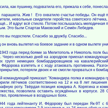
ла, как пушинку, подхватила его, прижала к себе, понесла 
о парашюта. Жив ! Его охватило счастье победы. Он ещё 
ители, невольные свидетели геройства советского лётчик
 Ещё... И вдруг всё стихло. Потом послышалась мелодичная 
ым. Это были Спартак Маковский и Семён Лебедев.
 что вы подоспели. Спасибо за дружбу. Спасибо...
 он вновь вылетел на боевое задание и в одном вылете ун
1943 года перед боями за Мелитополь и Никополь полк бы
. Через несколько дней на аэродром приехал командующий
их групп немецких бомбардировщиков на кавалерийский
е Фёдорова взлететь и с ходу атаковать противника. Раз
прикрытия, потеряли двоих и не смогли прорваться к бомб
 командующий приказал: "Командира полка и командира гру
орили лётчиков соответственно на 12 и на 8 лет лишения
рафную роту. Твёрдая позиция комдива А. Корягина и ком
ужества, позволила оставить осуждённых в корпусе. 28 
тво, проявленные в воздушных боях.
944 года лейтенанту И. Фёдорову был передан Як-9Т с 
д, стал командиром 2-й эскадрильи, за 24 лично сбитых с