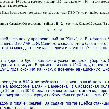
совершил 416 боевых вылетов ( из них 180 - на разведку и 84 - на штурмов
ожил на аэродромах.
 Иван Васильевич продолжил службу в войсках ПВО. Генерал - майор авиации
сандра Невского, Отечественной войны 1-й и 2-й степени, Красной Звезды, "З
* * *
ителей, всю войну провоевавший на "Яках", И. В. Фёдоро
мандира 3-го ИАК Е. Я. Савицкого спасли этого блестящего
тря на молодость, считался одним из лучших лётчиков пол
а в деревне Дубье Кимрского уезда Тверской губернии. 
турном техникуме. В армию призван в 1940 году, перед эт
 1941 года окончил Качинскую военную авиационную шк
переведён в 812-й истребительный авиационный полк ( 
я на аэродроме Багай - Барановка ( Саратовская обл
где 19 апреля 1943 года в полном составе выполнил перв
ов одержал свою первую победу, сбив истребитель Ме-109.
медом и горячей землёй. За садами притаившейся станицы 
, уходят на запад.