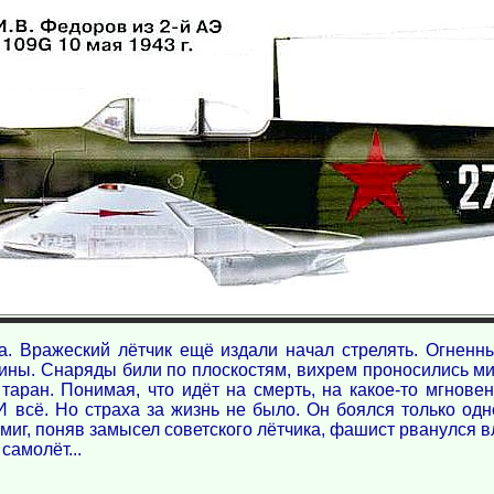
а. Вражеский лётчик ещё издали начал стрелять. Огнен
ины. Снаряды били по плоскостям, вихрем проносились м
таран. Понимая, что идёт на смерть, на какое-то мгнове
И всё. Но страха за жизнь не было. Он боялся только одн
 миг, поняв замысел советского лётчика, фашист рванулся в
самолёт...