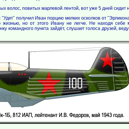
ых волос, повитых марлевой лентой, вот уже 5 дней сидит 
ы "Удет" получил Иван порцию мелких осколков от "Эрликон
 жизнью, но от этого Ивану не легче. Не находя себе м
нку командного пункта зайдёт, слушает голоса друзей, вед