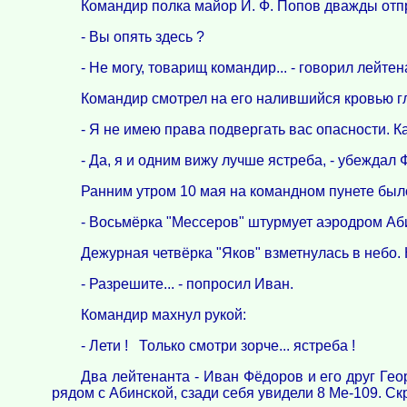
Командир полка майор И. Ф. Попов дважды отпр
- Вы опять здесь ?
- Не могу, товарищ командир... - говорил лейтена
Командир смотрел на его налившийся кровью гл
- Я не имею права подвергать вас опасности. Ка
- Да, я и одним вижу лучше ястреба, - убеждал 
Ранним утром 10 мая на командном пунете бы
- Восьмёрка "Meccеров" штурмует аэродром Аб
Дежурная четвёрка "Яков" взметнулась в небо. 
- Разрешите... - попросил Иван.
Командир махнул рукой:
- Лети ! Только смотри зорче... ястреба !
Два лейтенанта - Иван Фёдоров и его друг Гео
рядом с Абинской, сзади себя увидели 8 Me-109. Ск