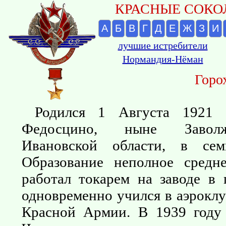
КРАСНЫЕ СОКОЛ
А
Б
В
Г
Д
Е
Ж
З
И
лучшие истребители
Нормандия-Нёман
Горо
Родился 1 Августа 1921 
Федосцино, ныне Заволж
Ивановской области, в семь
Образование неполное средн
работал токарем на заводе в
одновременно учился в аэроклу
Красной Армии. В 1939 году