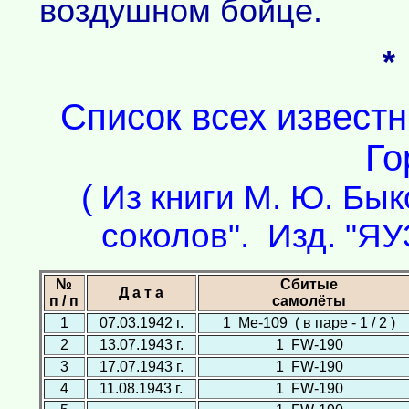
воздушном бойце.
*
Список всех извест
Го
( Из книги М. Ю. Бы
соколов". Изд. "ЯУ
№
Сбитые
Д а т а
п / п
самолёты
1
07.03.1942 г.
1 Ме-109 ( в паре - 1 / 2 )
2
13.07.1943 г.
1 FW-190
3
17.07.1943 г.
1 FW-190
4
11.08.1943 г.
1 FW-190