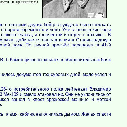
ласти. На здании школы
те с сотнями других бойцов суждено было снискать
м в паровозоремонтном депо. Уже в юношеские годы
окого класса, и творческий интерес к технике... В
й Армии, добивается направления в Сталинградскую
мовой полк. По личной просьбе переведён в 41-й
В. Г. Каменщиков отличился в оборонительных боях
нилось документов тех суровых дней, мало успел и
26-го истребительного полка лейтенант Владимир
3 Ме-109 и смело атаковал их. Они не уклонились от
щиков зашёл в хвост вражеской машине и меткой
.
сь пламя, кабина наполнилась дымом. Желая спасти