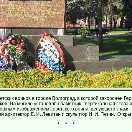
етских воинов в городе Волгоград, в которой захоронен Ге
ков. На могиле установлен памятник - вертикальная стела и
ьефным изображением советского воина, целующего знамя.
й архитектор Е. И. Левитан и скульптор И. И. Петин. Открыт
* * *