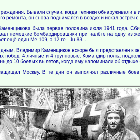
реждения. Бывали случаи, когда техники обнаруживали в 
го ремонта, он снова поднимался в воздух и искал встреч с
Каменщикова была первая половина июля 1941 года. Сб
вал немецкие бомбардировщики при налёте на одну из ж
т ещё один Ме-109, а 12-го - Ju-88...
ным, Владимир Каменщиков вскоре был представлен к зван
х побед: 4 личные и 4 групповые. Командир полка подполк
день до 10 боевых вылетов, когда ему напоминали об отдыхе 
защищал Москву. В те дни он выполнял различные боев