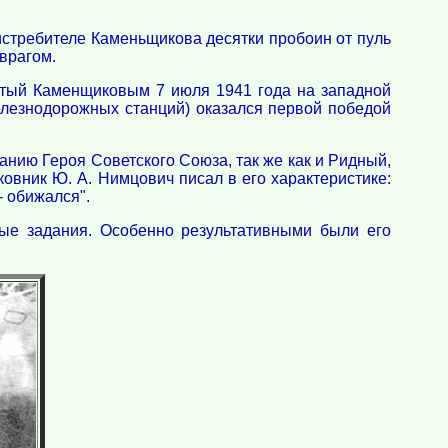
истребителе Каменьщикова десятки пробоин от пуль
 врагом.
итый Каменщиковым 7 июля 1941 года на западной
елезнодорожных станций) оказался первой победой
ию Героя Советского Союза, так же как и Ридный,
овник Ю. А. Нимцович писал в его характеристике:
- обижался".
ые задания. Особенно результативными были его