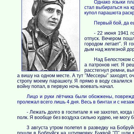
Однако языки пла
стал выбираться на к
купол парашюта раск
Первый бой, да е
- 22 июня 1941 г
отпуск. Вечером пош
городом летает". Я г
дым над железной дор
Над Белостоком с
а патронов нет. Я ре
расстегнул ремни, выб
а вишу на одном месте. А тут "Мессеры" заходят, 
стропу моему парашюту. Я прямо в воду свалился и 
войну попал, в первую ночь воевать начал.
Лицо и руки лётчика были обожжены, поврежд
пролежал всего лишь 4 дня. Весь в бинтах и с неза
- Лежать долго в госпитале я не захотел, ког
полк. Я вообще без воздуха сильно худею, не могу бе
3 августа утром полетел в разведку на Бобру
пошли в Бобруйск на штурмовку. Буквой "П" шли