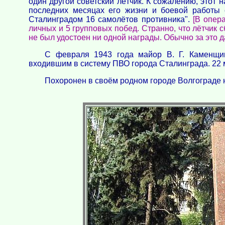
один другой советский лётчик. К сожалению, этот 
последних месяцах его жизни и боевой работы с
Сталинградом 16 самолётов противника".
[В опер
личных и 5 групповых побед. Странно, что лётчик
не был удостоен ни одной награды. Обычно за это дав
С февраля 1943 года майор В. Г. Каменщи
входившим в систему ПВО города Сталинграда. 22 
Похоронен в своём родном городе Волгограде