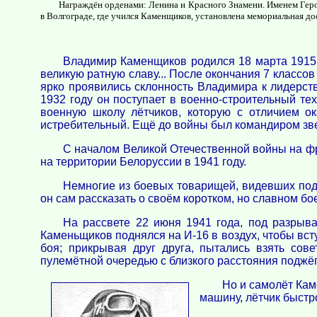
Награждён орденами: Ленина и Красного Знамени. Именем Геро
в Волгограде, где учился Каменщиков, установлена мемориальная до
Владимир Каменщиков родился 18 марта 1915 г
великую ратную славу... После окончания 7 класс
ярко проявились склонность Владимира к лидерству
1932 году он поступает в военно-строительный те
военную школу лётчиков, которую с отличием ок
истребительный. Ещё до войны был командиром зв
С началом Великой Отечественной войны на фро
на территории Белоруссии в 1941 году.
Немногие из боевых товарищей, видевших подв
он сам рассказать о своём коротком, но славном бое
На рассвете 22 июня 1941 года, под разрыв
Каменьщиков поднялся на И-16 в воздух, чтобы всту
боя; прикрывая друг друга, пытались взять со
пулемётной очередью с близкого расстояния поджё
Но и самолёт Кам
машину, лётчик быстр