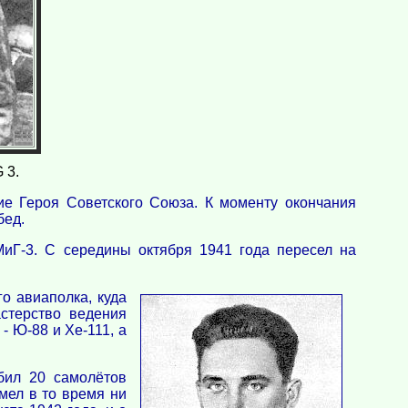
 3.
ние Героя Советского Союза. К моменту окончания
бед.
МиГ-3. С середины октября 1941 года пересел на
о авиаполка, куда
стерство ведения
- Ю-88 и Хе-111, а
бил 20 самолётов
мел в то время ни