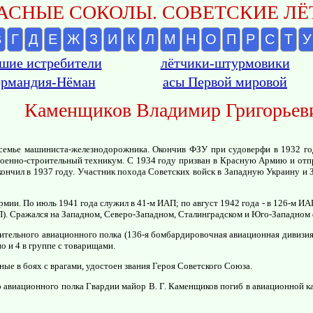
АСНЫЕ СОКОЛЫ. СОВЕТСКИЕ ЛЁТ
В
Г
Д
Е
Ж
З
И
К
Л
М
Н
О
П
Р
С
Т
У
шие истребители
лётчики-штурмовики
рмандия-Нёман
асы Первой мировой
Каменщиков Владимир Григорьев
в семье машиниста-железнодорожника. Окончив ФЗУ при судоверфи в 1932 г
военно-строительный техникум. С 1934 году призван в Красную Армию и отп
ончил в 1937 году. Участник похода Советских войск в Западную Украину и
мии. По июль 1941 года служил в 41-м ИАП; по август 1942 года - в 126-м ИА
АП). Сражался на Западном, Северо-Западном, Сталинградском и Юго-Западном
бительного авиационного полка (136-я бомбардировочная авиационная дивизия
о и 4 в группе с товарищами.
ные в боях с врагами, удостоен звания Героя Советского Союза.
о авиационного полка Гвардии майор В. Г. Каменщиков погиб в авиационной к