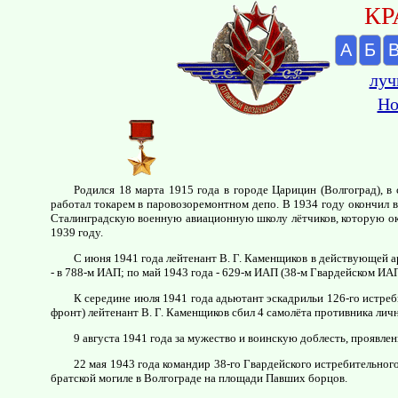
КР
А
Б
луч
Но
Родился 18 марта 1915 года в городе Царицин (Волгоград), 
работал токарем в паровозоремонтном депо. В 1934 году окончил 
Сталинградскую военную авиационную школу лётчиков, которую ок
1939 году.
С июня 1941 года лейтенант В. Г. Каменщиков в действующей ар
- в 788-м ИАП; по май 1943 года - 629-м ИАП (38-м Гвардейском И
К середине июля 1941 года адьютант эскадрильи 126-го истре
фронт) лейтенант В. Г. Каменщиков сбил 4 самолёта противника личн
9 августа 1941 года за мужество и воинскую доблесть, проявлен
22 мая 1943 года командир 38-го Гвардейского истребительног
братской могиле в Волгограде на площади Павших борцов.