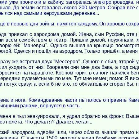
ми уже проникли в кабину, загорелась электропроводка,
рыло. До земли оставалось около 200 метров. Собрав все 
рылся над самыми верхушками деревьев...
щё в первые дни войны, памятен каждому. Он хорошо сохр
ода приехал с аэродрома домой. Жена, сын Русфин, отец 
ли всем семейством в театр. Пришли домой, поужинали, л
оворю ей: "Маневры". Однако вышел на крыльцо посмотреть
огой. Оделся и пошёл на аэродром. Только пришёл, а меня с
разу же встретил двух "Мессеров". Одного я сбил, второй у
шил уходить от них. Взорвали они мне два бака, а под сид
росился на парашюте. Костюм горит, в сапоги налился бензи
очередями пулемётными по мне. Тут мне немец помог. Я вис
потух сразу; а если б не это, то обязательно сгорел бы, 
ена и нога. Командование части пыталось отправить Каме
жившими ранами, вернулся в часть.
да меня в тыл эвакуировали, я удрал обратно на фронт. Выш
з полёта. Что делал я? Дрался, летал...
йский аэродром, вдвоём шли, через облака вышли прямо н
 машины. С высоты 1500 метров ударил бомбами осколоч