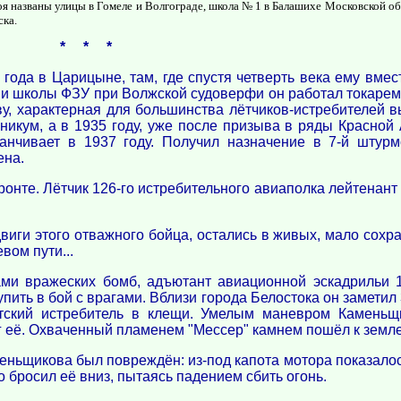
я названы улицы в Гомеле и Волгограде, школа № 1 в Балашихе Московской об
ска.
* * *
ода в Царицыне, там, где спустя четверть века ему вмес
ов и школы ФЗУ при Волжской судоверфи он работал токаре
, характерная для большинства лётчиков-истребителей выс
хникум, а в 1935 году, уже после призыва в ряды Красно
анчивает в 1937 году. Получил назначение в 7-й штур
ена.
нте. Лётчик 126-го истребительного авиаполка лейтенант 
иги этого отважного бойца, остались в живых, мало сохра
вом пути...
ами вражеских бомб, адъютант авиационной эскадрильи 1
пить в бой с врагами. Вблизи города Белостока он заметил 
ветский истребитель в клещи. Умелым маневром Камень
г её. Охваченный пламенем "Мессер" камнем пошёл к земле
еньщикова был повреждён: из-под капота мотора показало
о бросил её вниз, пытаясь падением сбить огонь.