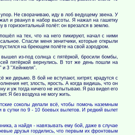
 упор. Не сворачиваю, иду в лоб ведущему звена. У
жал и рванул в набор высоты. Я нажал на гашетку
у в горизонтальный полёт: он врезался в землю.
пошёл на тех, что на него пикируют, начал с ними
ссальное. Спасли меня зенитчики, которые открыли
 спустился на бреющем полёте на свой аэродром.
 вышел из-под солнца с пятёркой, бросили бомбы,
сей пятёркой вернулись. В тот же день пошли на
 и 3 "Хейнкеля".
ё же дерьмо. В бой не вступают, хитрят, крадутся с
лнения нет, злость, ярость. А когда видишь, что он
ну и уж тогда ничего не испытываю. Я раз видел его
ет. Я без воздуха не могу жить.
етские соколы делали всё, чтобы помочь наземным
в сутки по 9 - 10 боевых вылетов. И редкий вылет
ика, а найдя - навязывать ему бой, даже в случае
боевые друзья гордились, что первым их фронтовым