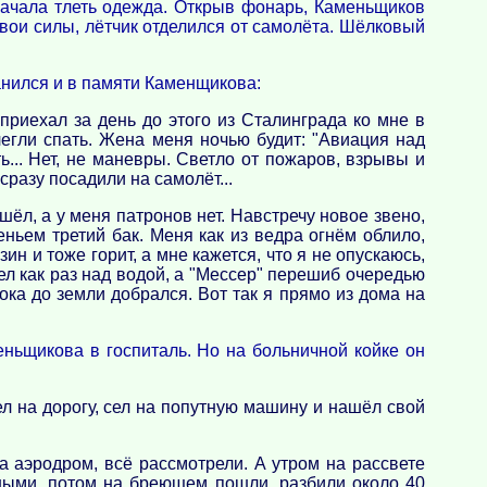
 начала тлеть одежда. Открыв фонарь, Каменьщиков
свои силы, лётчик отделился от самолёта. Шёлковый
анился и в памяти Каменщикова:
приехал за день до этого из Сталинграда ко мне в
егли спать. Жена меня ночью будит: "Авиация над
... Нет, не маневры. Светло от пожаров, взрывы и
разу посадили на самолёт...
шёл, а у меня патронов нет. Навстречу новое звено,
еньем третий бак. Меня как из ведра огнём облило,
н и тоже горит, а мне кажется, что я не опускаюсь,
ел как раз над водой, а "Мессер" перешиб очередью
пока до земли добрался. Вот так я прямо из дома на
ньщикова в госпиталь. Но на больничной койке он
ел на дорогу, сел на попутную машину и нашёл свой
а аэродром, всё рассмотрели. А утром на рассвете
ными, потом на бреющем пошли, разбили около 40