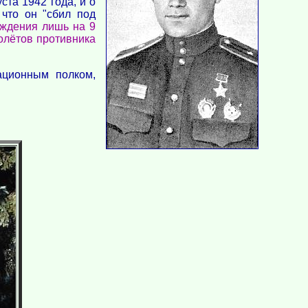
ста 1942 года, и о
 что он "сбил под
рждения лишь на 9
молётов противника
ационным полком,