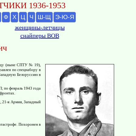
ЧИКИ 1936-1953
Ф
Х
Ц
Ч
Ш-Щ
Э-Ю-Я
женщины-летчицы
снайперы ВОВ
ич
оду (ныне СПТУ № 19),
равлен по спецнабору в
 Западную Белоруссию в
П; по февраль 1943 года
 фронтах.
, 21-я Армия, Западный
атастрофе. Похоронен в