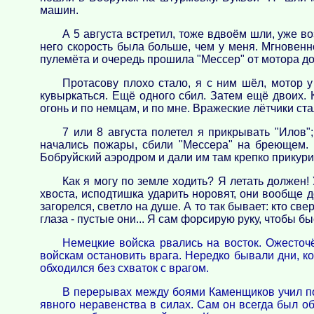
машин.
А 5 августа встретил, тоже вдвоём шли, уже в
него скорость была больше, чем у меня. Мгновен
пулемёта и очередь прошила "Мессер" от мотора до
Протасову плохо стало, я с ним шёл, мотор у
кувыркаться. Ещё одного сбил. Затем ещё двоих. 
огонь и по немцам, и по мне. Вражеские лётчики с
7 или 8 августа полетел я прикрывать "Илов
начались пожары, сбили "Мессера" на бреющем. 
Бобруйский аэродром и дали им там крепко прикури
Как я могу по земле ходить? Я летать должен! 
хвоста, исподтишка ударить норовят, они вообще до
загорелся, светло на душе. А то так бывает: кто с
глаза - пустые они... Я сам форсирую руку, чтобы б
Немецкие войска рвались на восток. Ожесточ
войскам остановить врага. Нередко бывали дни, к
обходился без схваток с врагом.
В перерывах между боями Каменщиков учил подч
явного неравенства в силах. Сам он всегда был о