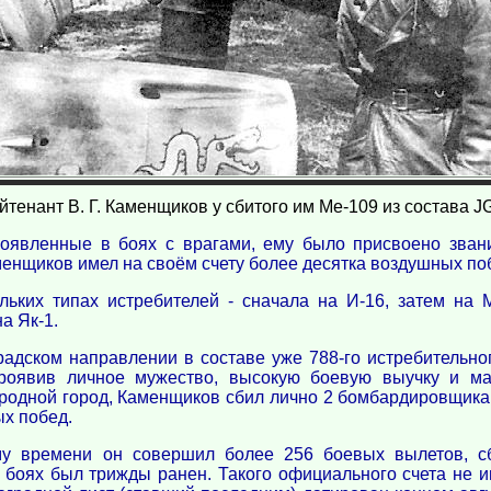
йтенант В. Г. Каменщиков у сбитого им Ме-109 из состава JG
проявленные в боях с врагами, ему было присвоено зва
енщиков имел на своём счету более десятка воздушных по
ьких типах истребителей - сначала на И-16, затем на 
а Як-1.
радском направлении в составе уже 788-го истребительног
Проявив личное мужество, высокую боевую выучку и ма
 родной город, Каменщиков сбил лично 2 бомбардировщика 
ых побед.
ому времени он совершил более 256 боевых вылетов, с
В боях был трижды ранен. Такого официального счета не и