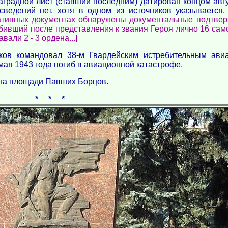
наградной лист (ставший последним) датирован концом авгу
ведений нет, хотя в одном из источников указывается,
ативных документах обнаружены документальные подтве
 сбивший после представления к звания Героя лично 16 са
али 2 - 3 ордена...]
ков командовал 38-м Гвардейским истребительным ави
мая 1943 года погиб в авиационной катастрофе.
 на площади Павших Борцов.
* * *