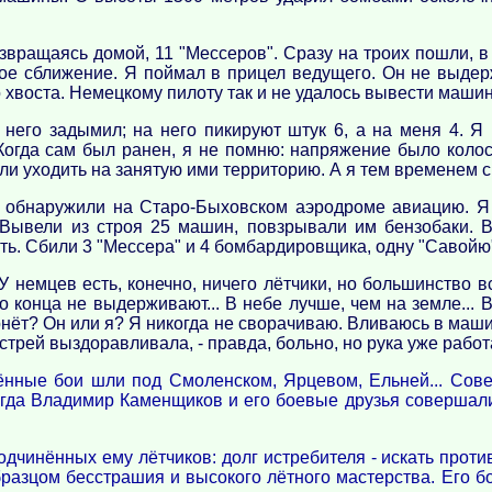
озвращаясь домой, 11 "Мессеров". Сразу на троих пошли, в
ное сближение. Я поймал в прицел ведущего. Он не выдер
 хвоста. Немецкому пилоту так и не удалось вывести машин
 него задымил; на него пикируют штук 6, а на меня 4. Я 
Когда сам был ранен, я не помню: напряжение было коло
тали уходить на занятую ими территорию. А я тем временем
"; обнаружили на Старо-Быховском аэродроме авиацию. Я
Вывели из строя 25 машин, повзрывали им бензобаки. В
ть. Сбили 3 "Мессера" и 4 бомбардировщика, одну "Савойю"
У немцев есть, конечно, ничего лётчики, но большинство вс
 конца не выдерживают... В небе лучше, чем на земле... Во
вернёт? Он или я? Я никогда не сворачиваю. Вливаюсь в маши
ыстрей выздоравливала, - правда, больно, но рука уже работа
ённые бои шли под Смоленском, Ярцевом, Ельней... Сов
огда Владимир Каменщиков и его боевые друзья совершали 
инённых ему лётчиков: долг истребителя - искать противн
бразцом бесстрашия и высокого лётного мастерства. Его 