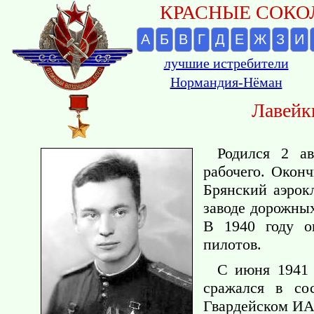
КРАСНЫЕ СОКОЛ
А
Б
В
Г
Д
Е
Ж
З
И
лучшие истребители
Нормандия-Нёман
Лавейк
Родился 2 ав
рабочего. Окон
Брянский аэрок
заводе дорожны
В 1940 году о
пилотов.
С июня 1941 
сражался в со
Гвардейском ИА