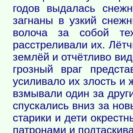
годов выдалась снеж
загнаны в узкий снежн
волоча за собой те
расстреливали их. Лётч
землёй и отчётливо ви
грозный враг предст
усиливало их злость и
взмывали один за други
спускались вниз за но
старики и дети окрест
патронами и подтаскива