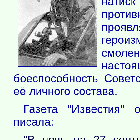
натис
проти
проявл
герои
смоле
наст
боеспособность Совет
её личного состава.
Газета "Известия" 
писала:
"В ночь на 27 сент