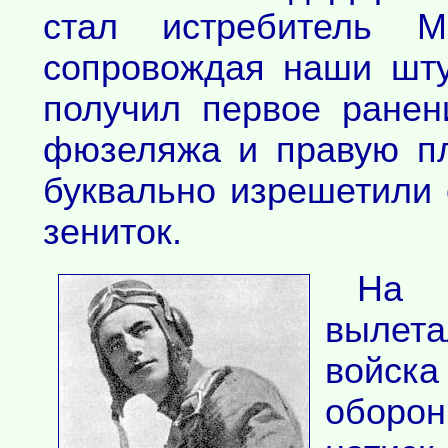
стал истребитель 
сопровождая наши шту
получил первое ранен
фюзеляжа и правую пл
буквально изрешетили 
зениток.
На 
вылет
вой
оборо