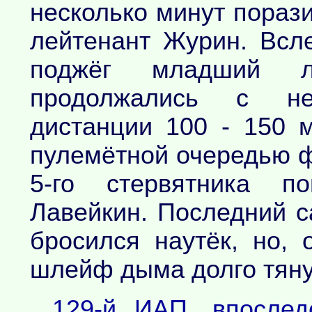
несколько минут пораз
лейтенант Журин. Всл
поджёг младший ле
продолжались с не
дистанции 100 - 150 
пулемётной очередью ф
5-го стервятника п
Лавейкин. Последний с
бросился наутёк, но, 
шлейф дыма долго тянул
129-й ИАП, впослед