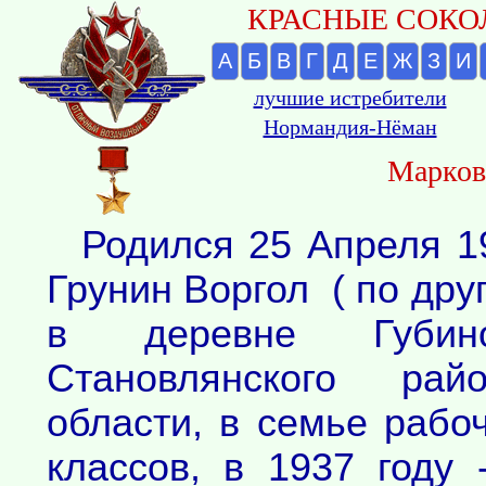
КРАСНЫЕ СОКОЛ
А
Б
В
Г
Д
Е
Ж
З
И
лучшие истребители
Нормандия-Нёман
Марков
Родился 25 Апреля 1
Грунин Воргол ( по дру
в деревне Губи
Становлянского рай
области, в семье рабо
классов, в 1937 году