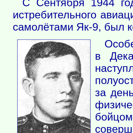
С Сентября 1944 год
истребительного авиац
самолётами Як-9, был 
Особе
в Дека
насту
полуост
за ден
физиче
бойцо
соверш