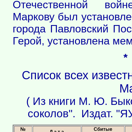
Отечественной вой
Маркову был установле
города Павловский Пос
Герой, установлена ме
*
Список всех извест
Ма
( Из книги М. Ю. Бы
соколов". Издат. "Я
№
Сбитые
Д а т а