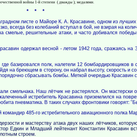
ечественной войны 1-й степени ( дважды ); медалями.
* * *
наградном листе о Майоре К. А. Красавине, одном из лучши
ко, всегда без колебаний вступал в бой, не взирая на кол
а смелые, решительные атаки, и часто добивался победы 
асавин одержал весной - летом 1942 года, сражаясь на З
, где базировался полк, налетели 12 бомбардировщиков в 
Уйдя на бреющем в сторону, он набрал высоту, скорость и с
еспорядочно сбрасывать бомбы. Меткой очередью Красавин с
али смельчака. Наш лётчик не растерялся. Он мастерски 
скалеченный истребитель Красавина приземлился на повр
обита пневматика. В таких случаях фронтовики говорят: "Бы
 командир 485-го истребительного авиационного полка Мар
дерзости и мастерству атака двух наших лётчиков, котору
тор Едкин и Младший лейтенант Константин Красавин вс
лотным строем.