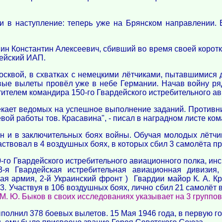
и в наступление: теперь уже на Брянском направлении. 
ин Константин Алексеевич, сбивший во время своей корот
дейский ИАП.
осквой, в схватках с немецкими лётчиками, пытавшимися 
вые вылеты провёл уже в небе Германии. Начав войну ря
тителем командира 150-го Гвардейского истребительного ав
кает ведомых на успешное выполнение заданий. Противник
евой работы тов. Красавина", - писал в наградном листе ко
н и в заключительных боях войны. Обучая молодых лётчико
ствовал в 4 воздушных боях, в которых сбил 3 самолёта пр
го Гвардейского истребительного авиационного полка, инсп
-я Гвардейская истребительная авиационная дивизия,
ая армия, 2-й Украинский фронт ) Гвардии майор К. А. К
-3. Участвуя в 106 воздушных боях, лично сбил 21 самолёт в
 М. Ю. Быков в своих исследованиях указывает на 3 группов
ыполнил 378 боевых вылетов. 15 Мая 1946 года, в первую 