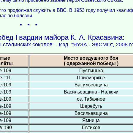
и, ему было присвоено звание Героя Советского Союза.
лго продолжал служить в ВВС. В 1953 году получил квал
пас по болезни.
* * *
бед Гвардии майора К. А. Красавина:
ы сталинских соколов". Изд. "ЯУЗА - ЭКСМО", 2008 го
итые
Место воздушного боя
олёты
( одержанной победы )
е-109
Пустынька
е-111
Присморжье
е-109
Васильевщина
е-109
Васильевщина - Налючи
е-109
оз. Табачное
е-109
Шеребуть
е-109
Васильевщина
е-109
Ямница
W-190
Евтихов