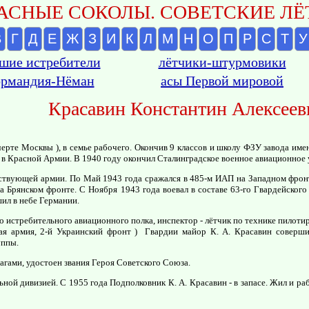
АСНЫЕ СОКОЛЫ. СОВЕТСКИЕ ЛЁТ
В
Г
Д
Е
Ж
З
И
К
Л
М
Н
О
П
Р
С
Т
У
шие истребители
лётчики-штурмовики
рмандия-Нёман
асы Первой мировой
Красавин Константин Алексеев
черте Москвы ), в семье рабочего. Окончив 9 классов и школу ФЗУ завода име
а в Красной Армии. В 1940 году окончил Сталинградское военное авиационное
йствующей армии. По Май 1943 года сражался в 485-м ИАП на Западном фро
на Брянском фронте. С Ноября 1943 года воевал в составе 63-го Гвардейского
ил в небе Германии.
 истребительного авиационного полка, инспектор - лётчик по технике пилотир
ная армия, 2-й Украинский фронт ) Гвардии майор К. А. Красавин соверши
уппы.
рагами, удостоен звания Героя Советского Союза.
ой дивизией. С 1955 года Подполковник К. А. Красавин - в запасе. Жил и ра