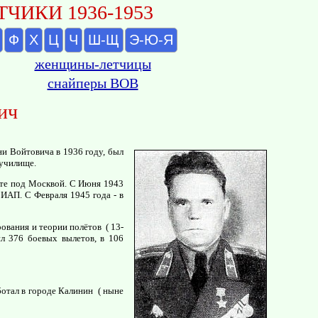
ЧИКИ 1936-1953
Ф
Х
Ц
Ч
Ш-Щ
Э-Ю-Я
женщины-летчицы
снайперы ВОВ
ич
ни Войтовича в 1936 году, был
 училище.
нте под Москвой. С Июня 1943
 ИАП. С Февраля 1945 года - в
ования и теории полётов ( 13-
л 376 боевых вылетов, в 106
ботал в городе Калинин ( ныне