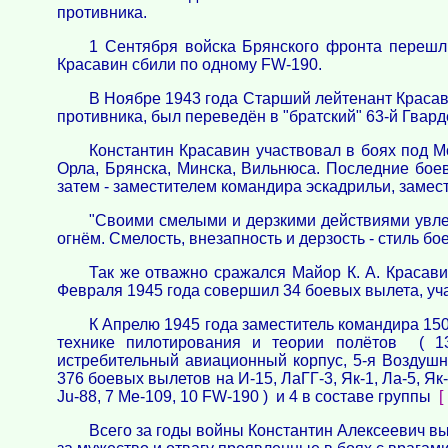
противника.
1 Сентября войска Брянского фронта перешл
Красавин сбили по одному FW-190.
В Ноябре 1943 года Старший лейтенант Красав
противника, был переведён в "братский" 63-й Гвар
Константин Красавин участвовал в боях под М
Орла, Брянска, Минска, Вильнюса. Последние бое
затем - заместителем командира эскадрильи, замес
"Своими смелыми и дерзкими действиями увле
огнём. Смелость, внезапность и дерзость - стиль бо
Так же отважно сражался Майор К. А. Красави
Февраля 1945 года совершил 34 боевых вылета, уча
К Апрелю 1945 года заместитель командира 150-
технике пилотирования и теории полётов ( 13
истребительный авиационный корпус, 5-я Воздушн
376 боевых вылетов на И-15, ЛаГГ-3, Як-1, Ла-5, Як
Ju-88, 7 Ме-109, 10 FW-190 ) и 4 в составе группы
[
Всего за годы войны Константин Алексеевич в