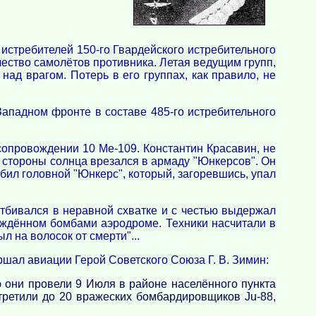
х истребителей 150-го Гвардейского истребительного
ичество самолётов противника. Летая ведущим групп,
над врагом. Потерь в его группах, как правило, не
ападном фронте в составе 485-го истребительного
сопровождении 10 Ме-109. Константин Красавин, не
о стороны солнца врезался в армаду "Юнкерсов". Он
бил головной "Юнкерс", который, загоревшись, упал
отбивался в неравной схватке и с честью выдержал
еждённом бомбами аэродроме. Техники насчитали в
л на волосок от смерти"...
шал авиации Герой Советского Союза Г. В. Зимин:
ю они провели 9 Июля в районе населённого пункта
третили до 20 вражеских бомбардировщиков Ju-88,