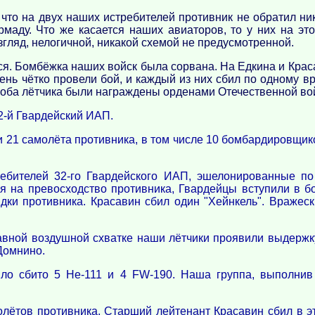
что на двух наших истребителей противник не обратил ник
рмаду. Что же касается наших авиаторов, то у них на эт
гляд, нелогичной, никакой схемой не предусмотренной.
. Бомбёжка наших войск была сорвана. На Едкина и Красав
ень чётко провели бой, и каждый из них сбил по одному 
оба лётчика были награждены орденами Отечественной вой
2-й Гвардейский ИАП.
и 21 самолёта противника, в том числе 10 бомбардировщик
ебителей 32-го Гвардейского ИАП, эшелонированные по
я на превосходство противника, Гвардейцы вступили в б
дки противника. Красавин сбил один "Хейнкель". Вражеск
авной воздушной схватке наши лётчики проявили выдержку
 Домнино.
ло сбито 5 Не-111 и 4 FW-190. Наша группа, выполнив
молётов противника. Старший лейтенант Красавин сбил в 