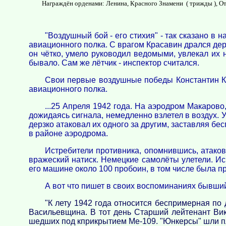
Награждён орденами: Ленина, Красного Знамени ( трижды ), От
"Воздушный бой - его стихия" - так сказано в 
авиационного полка. С врагом Красавин дрался дерз
он чётко, умело руководил ведомыми, увлекал их н
бывало. Сам же лётчик - инспектор считался.
Свои первые воздушные победы Константин Кр
авиационного полка.
...25 Апреля 1942 года. На аэродром Макарово
дожидаясь сигнала, немедленно взлетел в воздух. 
дерзко атаковал их одного за другим, заставляя б
в районе аэродрома.
Истребители противника, опомнившись, атаков
вражеский натиск. Немецкие самолёты улетели. И
его машине около 100 пробоин, в том числе была пр
А вот что пишет в своих воспоминаниях бывший
"К лету 1942 года относится беспримерная по 
Васильевщина. В тот день Старший лейтенант Вик
шедших под кприкрытием Ме-109. "Юнкерсы" шли п