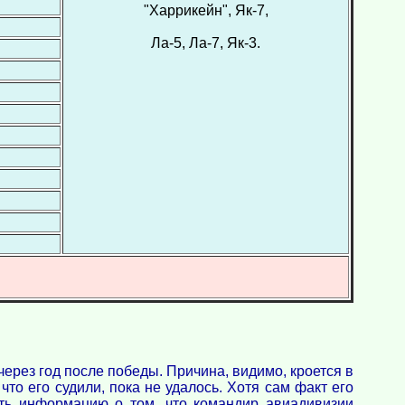
"Харрикейн", Як-7,
Ла-5, Ла-7, Як-3.
через год после победы. Причина, видимо, кроется в
то его судили, пока не удалось. Хотя сам факт его
уть информацию о том, что командир авиадивизии