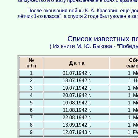
за мужество и отвагу проявленные в боях с врагам
После окончания войны К. А. Красавин ещё до
лётчик 1-го класса", а спустя 2 года был уволен в за
Список известных по
( Из книги М. Ю. Быкова - "Побед
№
Сб
Д а т а
п / п
сам
1
01.07.1942 г.
1 М
2
18.07.1942 г.
1 Н
3
19.07.1942 г.
1 М
4
20.07.1942 г.
1 М
5
10.08.1942 г.
1 М
6
11.08.1942 г.
1 М
7
22.08.1942 г.
1 М
8
13.09.1942 г.
1 М
9
12.07.1943 г.
1 F