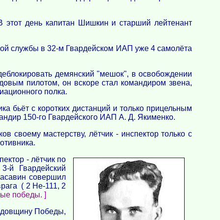
В этот день капитан Шишкин и старший лейтенант
кой службы в 32-м Гвардейском ИАП уже 4 самолёта
деблокировать демянский "мешок", в освобождении
довым пилотом, он вскоре стал командиром звена,
иационного полка.
а бьёт с коротких дистанций и только прицельным
мандир 150-го Гвардейского ИАП А. Д. Якименко.
в своему мастерству, лётчик - инспектор только с
отивника.
ектор - лётчик по
 3-й Гвардейский
расавин совершил
рага ( 2 Не-111, 2
ые победы. ]
годовщину Победы,