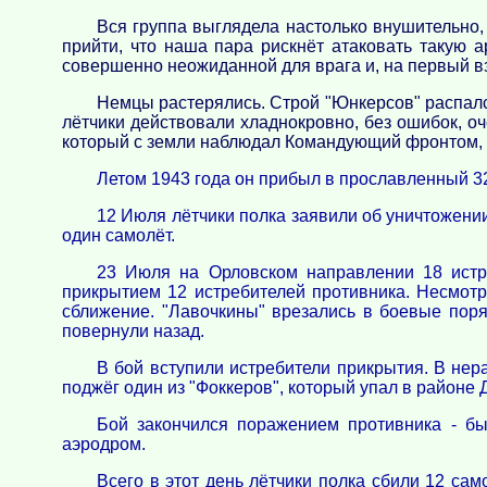
Вся группа выглядела настолько внушительно, 
прийти, что наша пара рискнёт атаковать такую а
совершенно неожиданной для врага и, на первый вз
Немцы растерялись. Строй "Юнкерсов" распался
лётчики действовали хладнокровно, без ошибок, оч
который с земли наблюдал Командующий фронтом, 
Летом 1943 года он прибыл в прославленный 3
12 Июля лётчики полка заявили об уничтожени
один самолёт.
23 Июля на Орловском направлении 18 истр
прикрытием 12 истребителей противника. Несмотр
сближение. "Лавочкины" врезались в боевые поря
повернули назад.
В бой вступили истребители прикрытия. В нер
поджёг один из "Фоккеров", который упал в районе
Бой закончился поражением противника - бы
аэродром.
Всего в этот день лётчики полка сбили 12 са