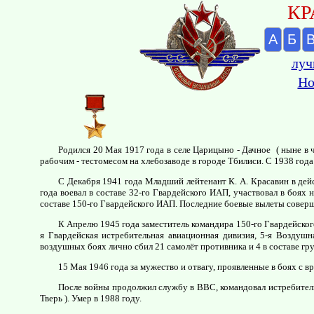
КР
А
Б
луч
Но
Родился 20 Мая 1917 года в селе Царицыно - Дачное ( ныне в 
рабочим - тестомесом на хлебозаводе в городе Тбилиси. С 1938 год
С Декабря 1941 года Младший лейтенант К. А. Красавин в де
года воевал в составе 32-го Гвардейского ИАП, участвовал в боях 
составе 150-го Гвардейского ИАП. Последние боевые вылеты соверш
К Апрелю 1945 года заместитель командира 150-го Гвардейского
я Гвардейская истребительная авиационная дивизия, 5-я Воздуш
воздушных боях лично сбил 21 самолёт противника и 4 в составе гр
15 Мая 1946 года за мужество и отвагу, проявленные в боях с в
После войны продолжил службу в ВВС, командовал истребительн
Тверь ). Умер в 1988 году.