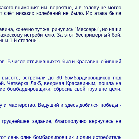
акого внимания: им, вероятно, и в голову не могло
от счёт никаких колебаний не было. Их атака была
ина, конечно тут же, ринулись "Мессеры", но наши
вражескому истребителю. За этот беспримерный бой,
ны 1-й степени".
ов. В числе отличившихся был и Красавин, сбивший
 высоте, встретили до 30 бомбардировщиков под
ой. Четвёрка Ла-5, ведомая Красавиным, пошла на
ие бомбардировщики, сбросив свой груз вне цели,
 и мастерство. Ведущий и здесь добился победы -
 труднейшее задание, благополучно вернулась на
этот день один бомбардировщик и один истребитель