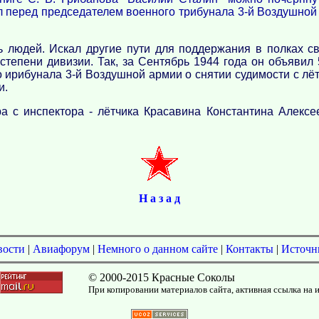
л перед председателем военного трибунала 3-й Воздушной а
ь людей. Искал другие пути для поддержания в полках с
тепени дивизии. Так, за Сентябрь 1944 года он объявил
 ирибунала 3-й Воздушной армии о снятии судимости с лё
и.
а с инспектора - лётчика Красавина Константина Алекс
Н а з а д
вости
|
Авиафорум
|
Немного о данном сайте
|
Контакты
|
Источн
© 2000-2015 Красные Соколы
При копировании материалов сайта, активная ссылка на 