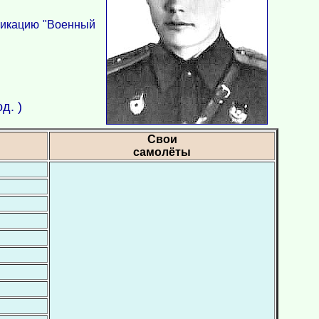
ификацию "Военный
д. )
Свои
самолёты