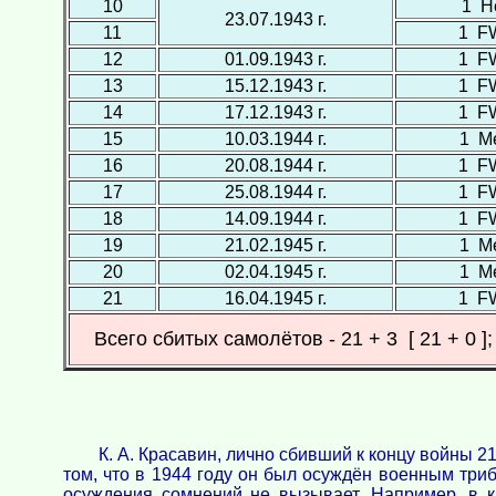
10
1 Н
23.07.1943 г.
11
1 F
12
01.09.1943 г.
1 F
13
15.12.1943 г.
1 F
14
17.12.1943 г.
1 F
15
10.03.1944 г.
1 М
16
20.08.1944 г.
1 F
17
25.08.1944 г.
1 F
18
14.09.1944 г.
1 F
19
21.02.1945 г.
1 М
20
02.04.1945 г.
1 М
21
16.04.1945 г.
1 F
Всего сбитых самолётов - 21 + 3 [ 21 + 0 
К. А. Красавин, лично сбивший к концу войны 2
том, что в 1944 году он был осуждён военным триб
осуждения сомнений не вызывает. Например, в к