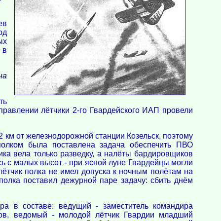
ев
од
ых
 в
на
ть
равлении лётчики 2-го Гвардейского ИАП провели
2 км от железнодорожной станции Козельск, поэтому
олком была поставлена задача обеспечить ПВО
ика вела только разведку, а налёты бардировщиков
ь с малых высот - при ясной луне Гвардейцы могли
 лётчик полка не имел допуска к ночным полётам на
полка поставил дежурной паре задачу: сбить днём
а в составе: ведущий - заместитель командира
ов, ведомый - молодой лётчик Гвардии младший