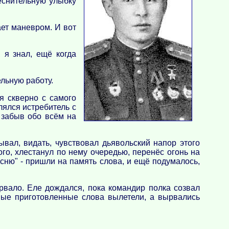
еснительную улыбку
ает маневром. И вот
 я знал, ещё когда
льную работу.
я скверно с самого
лялся истребитель с
 забыв обо всём на
вал, видать, чувствовал дьявольский напор этого
ого, хлестанул по нему очередью, перенёс огонь на
есню" - пришли на память слова, и ещё подумалось,
рвало. Еле дождался, пока командир полка созвал
зные приготовленные слова вылетели, а вырвались