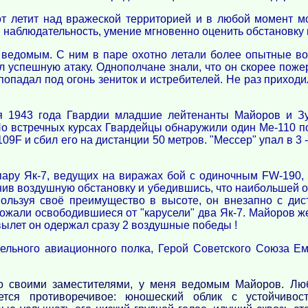
от летит над вражеской территорией и в любой момент мо
, наблюдательность, умение мгновенно оценить обстановку
м ведомым. С ним в паре охотно летали более опытные в
успешную атаку. Однополчане знали, что он скорее пожер
попадал под огонь зениток и истребителей. Не раз приход
 1943 года Гвардии младшие лейтенанты Майоров и Зу
 Но встречных курсах Гвардейцы обнаружили один Ме-110 
F и сбил его на дистанции 50 метров. "Мессер" упал в 3 -
ру Як-7, ведущих на виражах бой с одиночным FW-190, а 
ив воздушную обстановку и убедившись, что наибольшей оп
льзуя своё преимущество в высоте, он внезапно с дис
жали освободившиеся от "карусели" два Як-7. Майоров же
н вылет он одержал сразу 2 воздушные победы !
ельного авиационного полка, Герой Советского Союза Е
о своими заместителями, у меня ведомым Майоров. Люб
тся противоречивое: юношеский облик с устойчивост