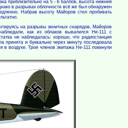
ка приблизительно на 5 - 6 баллов, высота нижней
Однако в разрывах облочности всё же был обнаружен
медленно. Набрав высоту Майоров стол пробивать
льтатно.
ентируясь на разрывы зенитных снарядов, Майоров
наблюдали, как из облаков вывалился Не-111 с
татка не наблюдалась: хорошо, что радиостанция
ла принята и буквально через минуту последовала
ся в воздухе. Трое членов экипажа Не-111 покинули