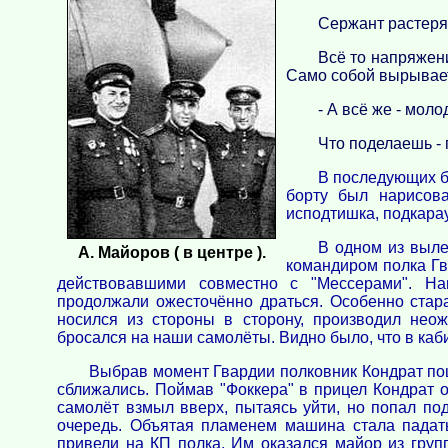
Сержант растерял
Всё то напряжени
Само собой вырывае
- А всё же - моло
Что поделаешь - 
В последующих б
борту был нарисова
исподтишка, подкара
В одном из выле
А. Майоров ( в центре ).
командиром полка Гв
действовавшими совместно с "Мессерами". На
продолжали ожесточённо драться. Особенно ста
носился из стороны в сторону, производил нео
бросался на наши самолёты. Видно было, что в каб
Выбрав момент Гвардии полковник Кондрат по
сближались. Поймав "Фоккера" в прицел Кондрат 
самолёт взмыл вверх, пытаясь уйти, но попал по
очередь. Объятая пламенем машина стала падат
привели на КП полка. Им оказался майор из груп