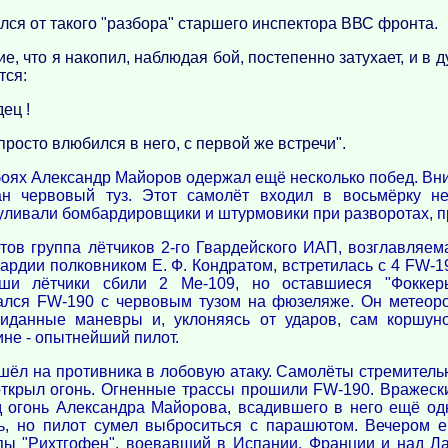
ся от такого "разбора" старшего инспектора ВВС фронта.
е, что я накопил, наблюдая бой, постепенно затухает, и в
тся:
дец !
просто влюбился в него, с первой же встречи".
оях Александр Майоров одержал ещё несколько побед. Вни
н червовый туз. Этот самолёт входил в восьмёрку не
уливали бомбардировщики и штурмовики при разворотах, при
тов группа лётчиков 2-го Гвардейского ИАП, возглавляем
ардии полковником Е. Ф. Кондратом, встретилась с 4 FW-1
ши лётчики сбили 2 Ме-109, но оставшиеся "Фоккер
рался FW-190 с червовым тузом на фюзеляже. Он метеор
жиданные маневры и, уклоняясь от ударов, сам коршун
ине - опытнейший пилот.
шёл на противника в лобовую атаку. Самолёты стремитель
открыл огонь. Огненные трассы прошили FW-190. Вражеск
д огонь Александра Майорова, всадившего в него ещё од
ь, но пилот сумел выброситься с парашютом. Вечером е
пы "Рихтгофен", воевавший в Испании, Франции и над Ла