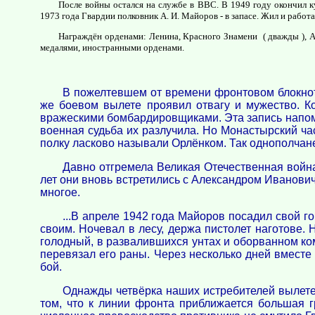
После войны остался на службе в ВВС. В 1949 году окончил к
1973 года Гвардии полковник А. И. Майоров - в запасе. Жил и работ
Награждён орденами: Ленина, Красного Знамени ( дважды ), А
медалями, иностранными орденами.
В пожелтевшем от времени фронтовом блокноте
же боевом вылете проявил отвагу и мужество. Ко
вражескими бомбардировщиками. Эта запись напоми
военная судьба их разлучила. Но Монастырский ча
полку ласково называли Орлёнком. Так однополча
Давно отгремела Великая Отечественная война.
лет они вновь встретились с Александром Иванович
многое.
...В апреле 1942 года Майоров посадил свой 
своим. Ночевал в лесу, держа пистолет наготове.
голодный, в развалившихся унтах и оборванном ком
перевязал его раны. Через несколько дней вместе 
бой.
Однажды четвёрка наших истребителей вылете
том, что к линии фронта приближается большая г