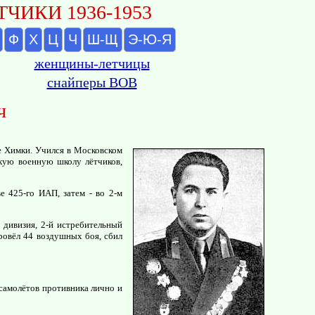
ЧИКИ 1936-1953
Ф
Х
Ц
Ч
Ш-Щ
Э-Ю-Я
женщины-летчицы
снайперы ВОВ
ч
де Химки. Учился в Московском
скую военную школу лётчиков,
 425-го ИАП, затем - во 2-м
 дивизия, 2-й истребительный
ровёл 44 воздушных боя, сбил
самолётов противника лично и