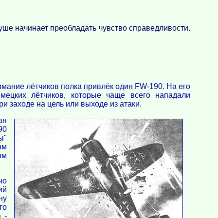
 душе начинает преобладать чувство справедливости.
мание лётчиков полка привлёк один FW-190. На его
мецких лётчиков, которые чаще всего нападали
 заходе на цель или выходе из атаки.
ая
90
ы"
ом
ом
но
ий
ну
го
 -