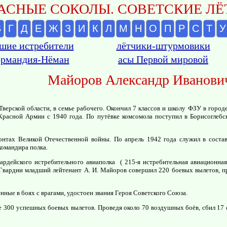
АСНЫЕ СОКОЛЫ. СОВЕТСКИЕ ЛЁТ
В
Г
Д
Е
Ж
З
И
К
Л
М
Н
О
П
Р
С
Т
У
шие истребители
лётчики-штурмовики
рмандия-Нёман
асы Первой мировой
Майоров Александр Иванови
 Тверской области, в семье рабочего. Окончил 7 классов и школу ФЗУ в горо
 Красной Армии с 1940 года. По путёвке комсомола поступил в Борисоглеб
нтах Великой Отечественной войны. По апрель 1942 года служил в составе
командира полка.
ардейского истребительного авиаполка ( 215-я истребительная авиационная
Гвардии младший лейтенант А. И. Майоров совершил 220 боевых вылетов, п
нные в боях с врагами, удостоен звания Героя Советского Союза.
 300 успешных боевых вылетов. Проведя около 70 воздушных боёв, сбил 17 