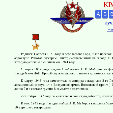
КР
А
Б
луч
Но
Родился 1 апреля 1921 года в селе Кесова Гора, ныне посёлок
аэроклубе. Работал слесарем - инструментальщиком на заводе. В
которую успешно окончил в мае 1941 года.
С марта 1942 года младший лейтенант А. И. Майоров на фро
Гвардейском ИАП. Прошёл путь от рядового пилота до заместителя 
К марту 1943 года заместитель командира эскадрильи 2-го Гв
авиационный корпус, 14-я Воздушная армия, Волховский фронт ) 
лично 7 и в составе группы 8 самолётов противника.
2 сентября 1942 года за мужество и воинскую доблесть, проявле
К маю 1945 года Гвардии майор А. И. Майоров выполнил более
10 в группе с товарищами.