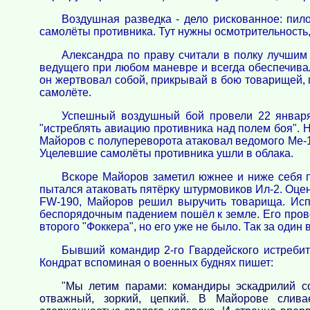
Воздушная разведка - дело рискованное: пил
самолёты противника. Тут нужны осмотрительность
Александра по праву считали в полку лучши
ведущего при любом маневре и всегда обеспечивал 
он жертвовал собой, прикрывай в бою товарищей, 
самолёте.
Успешный воздушный бой провели 22 января
"истреблять авиацию противника над полем боя".
Майоров с полупереворота атаковал ведомого Ме-109
Уцелевшие самолёты противника ушли в облака.
Вскоре Майоров заметил южнее и ниже себя па
пытался атаковать пятёрку штурмовиков Ил-2. Оцен
FW-190, Майоров решил выручить товарища. Испо
беспорядочным падением пошёл к земле. Его прово
второго "Фоккера", но его уже не было. Так за оди
Бывший командир 2-го Гвардейского истребит
Кондрат вспоминая о военных буднях пишет:
"Мы летим парами: командиры эскадрилий с
отважный, зоркий, цепкий. В Майорове сливае