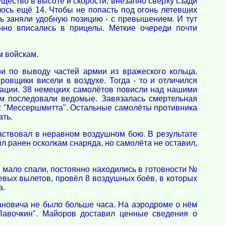
ество в высоте и скорости, внезапно сверху сзади
лось ещё 14. Чтобы не попасть под огонь летевших
ь заняли удобную позицию - с превышением. И тут
чно вписались в прицелы. Меткие очереди почти
м войскам.
и по выводу частей армии из вражеского кольца.
овщики висели в воздухе. Тогда - то и отличился
иации. 38 немецких самолётов повисли над нашими
им последовали ведомые. Завязалась смертельная
 2 "Мессершмитта". Остальные самолёты противника
ать.
аствовал в неравном воздушном бою. В результате
л ранен осколкам снаряда, но самолёта не оставил,
 мало спали, постоянно находились в готовности №
оевых вылетов, провёл 8 воздушных боёв, в которых
а.
ановича не было больше часа. На аэродроме о нём
Лавочкин". Майоров доставил ценные сведения о