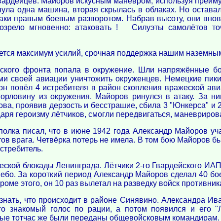
вардейцев. Майоров искусным маневром, используя преимущ
ула одна машина, вторая скрылась в облаках. Но остава
аки правым боевым разворотом. Набрав высоту, они внов
озрело мгновенно: атаковать ! Силуэты самолётов то
буется максимум усилий, срочная поддержка нашим наземны
ского фронта попала в окружение. Шли напряжённые бо
 своей авиации уничтожить окруженцев. Немецкие пикир
н повёл 4 истребителя в район скопления вражеской ав
горловину из окружения. Майоров ринулся в атаку. За н
ова, проявив дерзость и бесстрашие, сбила 3 "Юнкерса" и
аря героизму лётчиков, смогли передвигаться, маневриров
полка писал, что в июне 1942 года Александр Майоров уч
тов врага. Четвёрка потерь не имела. В том бою Майоров бы
стребитель.
ской блокады Ленинграда. Лётчики 2-го Гвардейского ИАП
 небо. За короткий период Александр Майоров сделал 40 б
роме этого, он 10 раз вылетал на разведку войск противник
знать, что происходит в районе Синявино. Александра Ив
го знакомый голос по рации, а потом появился и его "
орые тотчас же были переданы общевойсковым командирам.