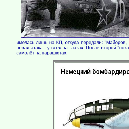
имелась лишь на КП, откуда передали: "Майоров,
новая атака - у всех на глазах. После второй "по
самолёт на парашютах.