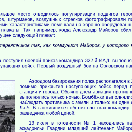
льшое место отводилось популяризации подвигов геро
ов, штурманов, воздушных стрелков фотографировали п
кими характеристиками помещали на хорошо оборудованн
плакаты. Так, например, когда Александр Майоров сбил
пущен следующий плакат:
ервятников так, как коммунист Майоров, у которого 
ка поступил боевой приказ командира 322-й ИАД: выполня
тупающих войск. Первый воздушный бои на Орловском нап
Аэродром базирования полка располагался в 
помимо прикрытия наступающих войск перед п
станции и города. Обычно днём авиация противн
выполнялись только ночью. Бомбёжки выполнялис
наблюдать противника с земли и только: ни один
Ла-5. В сложившихся обстоятельствах командир 
разведчика любой ценой.
13 июля в готовности № 1 находилась пар
эскадрильи Гвардии младший лейтенант Майор