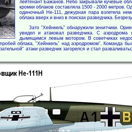
лейтенант Бажанов. Небо закрывали кучевые обла
кромки облаков составляла 1500 - 2000 метров. 
одиночный Не-111, дежурная пара взлетела не
облака вверх и вниз в поисках разведчика. Безрезу
Зато "Хейнкель" обнаружили зенитчики. Ори
увидел и атаковал разведчика. С аэродрома 
дымящимся левым мотором. В советчиках недос
 пробей облака, "Хейнкель" над аэродромом". Команда бы
казательной" атаки разведчик загорелся и стал разваливать