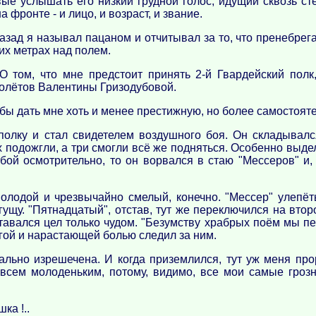
ые услышать его низкий грудной голос, идущий сквозь ст
а фронте - и лицо, и возраст, и звание.
назад я называл пацаном и отчитывал за то, что пренебрег
ких метрах над полем.
том, что мне предстоит принять 2-й Гвардейский полк,
олётов Валентины Гризодубовой.
бы дать мне хоть и менее престижную, но более самостояте
олку и стал свидетелем воздушного боя. Он складывалс
х подожгли, а три смогли всё же подняться. Особенно выде
бой осмотрительно, то он ворвался в стаю "Мессеров" и,
олодой и чрезвычайно смелый, конечно. "Мессер" улепёты
гущу. "Пятнадцатый", отстав, тут же переключился на втор
оставался цел только чудом. "Безумству храбрых поём мы п
огой и нарастающей болью следил за ним.
льно изрешечена. И когда приземлился, тут уж меня про
овсем молоденьким, потому, видимо, все мои самые гро
ка !..