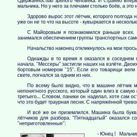
сдержанностью зрелого человека. И странно вперв
мальчика. Но у него за плечами столько боёв, а это н
Здорово вырос этот лётчик, которого полгода 
уже он не то что на высоте - кувыркается в несколь
С Майоровым я познакомился раньше всех. О 
занимался обеспечением группы транспортных сам
Начальство наконец откликнулось на мои прось
Однажды в то время я оказался в соседнем п
начала. "Мессеры" застигли наших на взлёте. Двои
бортовым номером "15". Если его товарищи вели 
свете, погнался за одним из них.
По всему было видно, что в машине лётчик м
непонятного русского, который один влез в самую 
третьего... Словом, паники он наделал, хотя сам 
что это будет траурная песня. С напряжённой трев
И всё же он приземлился. Машина была буква
лётчиков для разбора. "Пятнадцатый" оказался с
"неприготовленные":
- Юнец ! Мальчиш