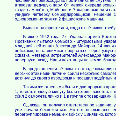
численное превосходство противника не смутило Г
атаковал ведущую пару. От меткой очереди вспыхн
сзади самолётов, Майоров и Захаров вышли из ат
увидели четвёрку бомбардировщиков. Решение с
одновременно зажгли 2 фашистские машины.
Бывают на фронте дни, когда от лётчиков тре
В июне 1942 года 2-я Ударная армия Волхов
Противник пытался бомбово - штурмовыми ударами
младший лейтенант Александр Майоров. 14 июня о
войсками, пытавшимися прорваться через узкую 
схватка. Четвёрка истребителей Александра Майор
повернули назад. Наши пехотинцы на земле, благод
В представлении лётчика к награде командир 
дерзких атак наши лётчики сбили несколько самолё
дотянул до своего аэродрома и посадил подбитый и
Такими же огневыми были и дни прорыва враже
1, то есть в любую минуту были готовы взлететь в
сбил 2 самолёта лично и 1 в группе с товарищами. К
Однажды он получил ответственное задание: у
уже начали беспокоиться. Но вот послышался е
перегруппировке немецких войск у Синявино, кот