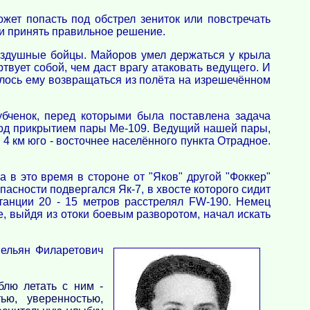
жет попасть под обстрел зениток или повстречать
 и принять правильное решение.
оздушные бойцы. Майоров умел держаться у крыла
твует собой, чем даст врагу атаковать ведущего. И
илось ему возвращаться из полёта на изрешечённом
бченок, перед которыми была поставлена задача
под прикрытием пары Ме-109. Ведущий нашей пары,
 4 км юго - восточнее населённого пункта Отрадное.
в это время в стороне от "Яков" другой "Фоккер"
асности подвергался Як-7, в хвосте которого сидит
танции 20 - 15 метров расстрелял FW-190. Немец
, выйдя из отоки боевым разворотом, начал искать
мельян Филаретович
лю летать с ним -
ью, уверенностью,